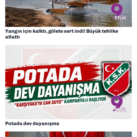
Yangın için kalktı, gölete sert indi! Büyük tehlike
atlattı
Potada dev dayanışma