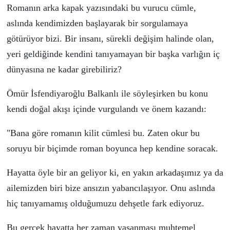
Romanın arka kapak yazısındaki bu vurucu c
ü
mle,
aslında kendimizden başlayarak bir sorgulamaya
g
ö
t
ü
r
ü
yor bizi. Bir insanı, s
ü
rekli değişim halinde olan,
yeri geldiğinde kendini tanıyamayan bir başka varlığın i
ç
d
ü
nyasına ne kadar girebiliriz?
Ö
m
ü
r İsfendiyaroğlu Balkanlı ile s
ö
yleşirken bu konu
kendi doğal akışı i
ç
inde vurgulandı ve
ö
nem kazandı:
"Bana g
ö
re romanın kilit c
ü
mlesi bu. Zaten okur bu
soruyu bir bi
ç
imde roman boyunca hep kendine soracak.
Hayatta
ö
yle bir an geliyor ki, en yakın arkadaşımız ya da
ailemizden biri bize ansızın yabancılaşıyor. Onu aslında
hi
ç
tanıyamamış olduğumuzu dehşetle fark ediyoruz.
Bu ger
ç
ek hayatta her zaman yaşanması muhtemel