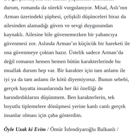
durum, romanda da s
ü
rekli vurgulanıyor. Misal, Aslı’nın
Arman üzerindeki şüphesi, çelişkili düşünceleri biraz da
ailesinden alamadığı güven ve sevgi duygusundan
kaynaklı. Ailesine bile güvenemezken bir yabancıya
güvenmesi zor. Aslında Arman’ın küçücük bir hareketi ile
ona güvenmeye çoktan hazır. Üstelik sadece Arman’da
değil romanın hemen hemen bütün karakterlerinde bu
muallak durum hep var. Bir karakter için tam anlamı ile
iyi ya da tam anlamı ile kötü diyemiyoruz. Bunun sebebi,
gerçek hayatta insanlarında her iki özelliği de
barındırdıklarını düşünmem. Ben karakterlerin, tek
boyutlu tiplemelere dönüşmesi yerine kanlı canlı gerçek
insanlar olması için çaba gösterdim.
Ö
yle Uzak ki Evim
/
Ö
m
ü
r İsfendiyaroğlu Balkanlı /