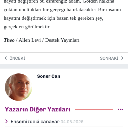
hayatı değiştiren bu
esrarengiz
adam, Golden halkına
çoktan unuttukları bir gerçeği hatırlatacaktır:
Bir insanın
hayatını değiştirmek için bazen tek gereken şey,
gerçekten görülmektir.
Theo
/ Allen Levi / Destek Yayınları
ÖNCEKI
SONRAKI
Soner Can
Yazarın Diğer Yazıları
Ensemizdeki canavar
04.08.2026