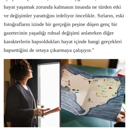
hayat yaşamak zorunda kalmanın insanda ne t
ü
rden etki
ve değişimler yarattığını irdeliyor
ö
ncelikle. Sırların, eski
fotoğrafların izinde bir ger
ç
eğin peşine d
ü
şen gen
ç
bir
gazetecinin yaşadığı ruhsal değişimi anlatırken diğer
karakterlerin hapsoldukları hayat i
ç
inde hangi ger
ç
ekleri
hapsettiğini de ortaya
ç
ıkarmaya
ç
alışıyor."