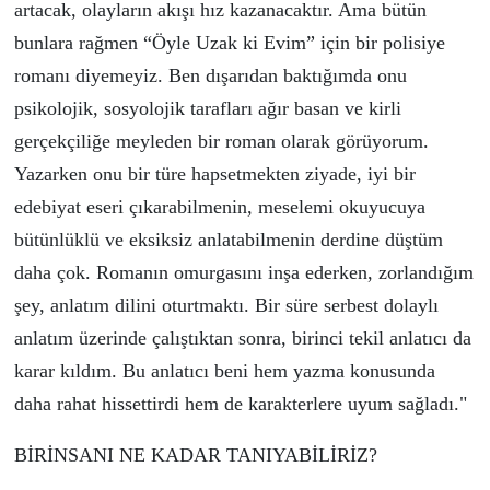
artacak, olayların akışı hız kazanacaktır. Ama b
ü
t
ü
n
bunlara rağmen “Öyle Uzak ki Evim” i
ç
in bir polisiye
romanı diyemeyiz. Ben dışarıdan baktığımda onu
psikolojik, sosyolojik tarafları ağır basan ve kirli
gerçekçiliğe meyleden bir roman olarak g
ö
r
ü
yorum.
Yazarken onu bir t
ü
re hapsetmekten ziyade, iyi bir
edebiyat eseri
ç
ıkarabilmenin, meselemi okuyucuya
b
ü
t
ü
nl
ü
kl
ü
ve eksiksiz anlatabilmenin derdine düştüm
daha çok. Romanın omurgasını inşa ederken, zorlandığım
şey, anlatım dilini oturtmaktı. Bir süre serbest dolaylı
anlatım üzerinde çalıştıktan sonra, birinci tekil anlatıcı da
karar kıldım. Bu anlatıcı beni hem yazma konusunda
daha rahat hissettirdi hem de karakterlere uyum sağladı."
BİRİNSANI NE KADAR TANIYABİLİRİZ?