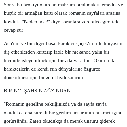
Sonra bu krokiyi okurdan mahrum bırakmak istemedik ve
k
üçü
k bir armağan kartı olarak romanın sayfaları arasına
koyduk. "Neden ada?" diye soranlara verebileceğim tek
cevap şu;
Aslı'nın ve bir diğer başat karakter
Ç
i
ç
ek'in ruh d
ü
nyasını
dış etkenlerden kurtarıp izole bir mekanda yalın bir
bi
ç
imde işleyebilmek i
ç
in bir ada yarattım. Okurun da
karakterlerin de kendi ruh d
ü
nyalarına
ö
zg
ü
rce
d
ö
nebilmesi i
ç
in bu gerekliydi sanırım."
BİRİNCİ ŞAHSIN AĞZINDAN...
"Romanın geneline baktığınızda ya da sayfa sayfa
okuduk
ç
a ona s
ü
rekli bir gerilim unsurunun h
ü
kmettiğini
g
ö
r
ü
rs
ü
n
ü
z. Zaten okuduk
ç
a da merak unsuru giderek