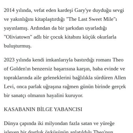
2014 yılında, vefat eden kardeşi Gary
'ye duyduğu sevgi
ve yakınlığını kitaplaştırdığı "
The Last Sweet Mile
"
ı
yayınla
mış. Ardından da
bir şarkıdan uyarla
dığı
"
Oliviatown
"
adlı bir çocuk kitabı
nı k
üçü
k okurlarla
buluşturmuş.
2023 yılında kendi imkanlarıyla bastırdığı romanı Theo
of Golden'ın benzersiz başarısına karşın, baba evinde ve
topraklarında aile geleneklerini bağlılıkla s
ü
rd
ü
ren Allen
Levi, onca parlak uğraşına rağmen g
ü
n
ü
n birinde ger
ç
ek
bir sanat
ç
ı olmanın hayalini kuruyor.
KASABANIN BİLGE YABANCISI
D
ü
nya
ç
apında iki milyondan fazla satan ve y
ü
reğe
işleyen bir dostluk
ö
yk
ü
s
ü
n
ü
n anlatıldığı Theo'nun