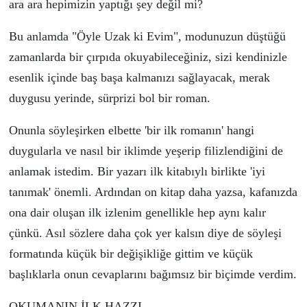
ara ara hepimizin yaptığı şey değil mi?
Bu anlamda "
Ö
yle Uzak ki Evim", modunuzun d
ü
şt
ü
ğ
ü
zamanlarda bir
ç
ırpıda okuyabileceğiniz, sizi kendinizle
esenlik i
ç
inde baş başa kalmanızı sağlayacak, merak
duygusu yerinde, s
ü
rprizi bol bir roman.
Onunla s
ö
yleşirken elbette 'bir ilk romanın' hangi
duygularla ve nasıl bir iklimde yeşerip filizlendiğini de
anlamak istedim. Bir yazarı ilk kitabıylı birlikte 'iyi
tanımak'
ö
nemli. Ardından on kitap daha yazsa, kafanızda
ona dair oluşan ilk izlenim genellikle hep aynı kalır
çü
nk
ü
. Asıl s
ö
zlere daha
ç
ok yer kalsın diye de s
ö
yleşi
formatında k
üçü
k bir değişikliğe gittim ve k
üçü
k
başlıklarla onun cevaplarını bağımsız bir bi
ç
imde verdim.
OKUMANIN İLK HAZZI