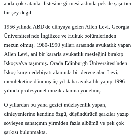
anda
ç
ok satanlar listesine girmesi aslında pek de şaşırtıcı
bir şey değil.
1956 yılında ABD'de d
ü
nyaya gelen Allen Levi,
Georgia
Üniversitesi'nde İngilizce ve Hukuk bölümlerinden
mezun ol
muş.
1980-1990 yılları arasında avukatlık yap
an
Allen Levi, ani bir kararla
avukatlık mesleğini bırak
ıp
İskoçya'ya taşın
mış. O
rada Edinburgh Üniversitesi'nden
İskoç kurgu edebiyatı alanında bir derece al
an Levi,
memleketine d
ö
nm
ü
ş
üç yıl daha avukatlık yap
ıp
1996
yılında profesyonel müzik alanına yönel
miş
.
O
yıllardan bu yana gezici m
ü
zisyenlik yapan,
dinleyenlerine
kendine özgü, düşündürücü şarkı
lar yazıp
s
ö
yleyen sanat
ç
ının y
irmi
den fazla
albümü
ve pek
ç
ok
şarkısı bulunmakta.