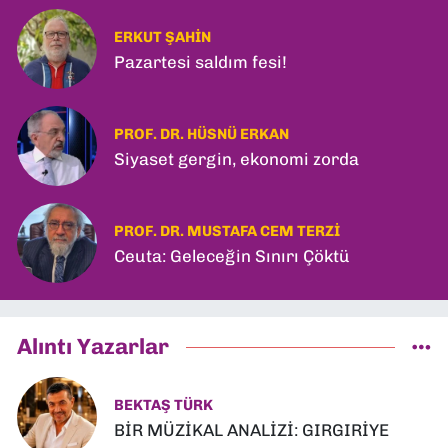
ERKUT ŞAHIN
Pazartesi saldım fesi!
PROF. DR. HÜSNÜ ERKAN
Siyaset gergin, ekonomi zorda
PROF. DR. MUSTAFA CEM TERZI
Ceuta: Geleceğin Sınırı Çöktü
Alıntı Yazarlar
BEKTAŞ TÜRK
BİR MÜZİKAL ANALİZİ: GIRGIRİYE