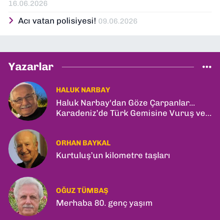
16.06.2026
Acı vatan polisiyesi!
09.06.2026
Yazarlar
HALUK NARBAY
Haluk Narbay'dan Göze Çarpanlar...
Karadeniz’de Türk Gemisine Vuruş ve
İlk Kadın General!
ORHAN BAYKAL
Kurtuluş’un kilometre taşları
OĞUZ TÜMBAŞ
Merhaba 80. genç yaşım