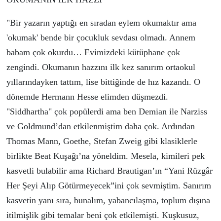
"Bir yazarın yaptığı en sıradan eylem okumaktır ama
'okumak' bende bir çocukluk sevdası olmadı. Annem
babam çok okurdu… Evimizdeki kütüphane çok
zengindi. Okumanın hazzını ilk kez sanırım ortaokul
yıllarındayken tattım, lise bittiğinde de hız kazandı. O
d
ö
nemde Hermann Hesse elimden d
ü
şmezdi.
"Siddhartha"
ç
ok pop
ü
lerdi ama ben Demian ile Narziss
ve Goldmund’dan etkilenmiştim daha
ç
ok. Ardından
Thomas Mann, Goethe, Stefan Zweig gibi klasiklerle
birlikte Beat Kuşağı’na y
ö
neldim. Mesela, kimileri pek
kasvetli bulabilir ama Richard Brautigan’ın “Yani Rüzgâr
Her Şeyi Alıp Götürmeyecek”ini
ç
ok sevmiştim. Sanırım
kasvetin yanı sıra, bunalım, yabancılaşma, toplum dışına
itilmişlik gibi temalar beni
ç
ok etkilemişti. Kuşkusuz,