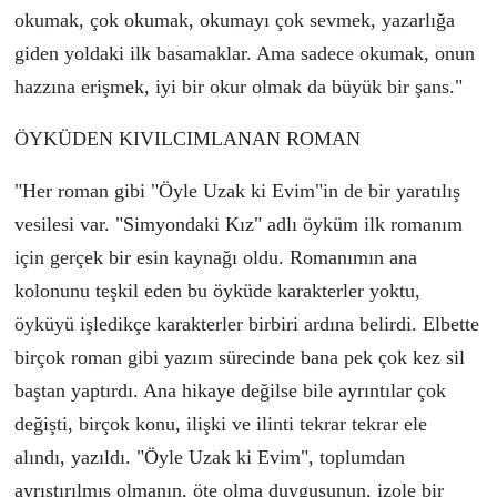
okumak,
ç
ok okumak, okumayı
ç
ok sevmek, yazarlığa
giden yoldaki ilk basamaklar. Ama sadece okumak, onun
hazzına erişmek, iyi bir okur olmak da b
ü
y
ü
k bir şans."
Ö
YK
Ü
DEN KIVILCIMLANAN ROMAN
"Her roman gibi "
Ö
yle Uzak ki Evim"in de bir yaratılış
vesilesi var. "Simyondaki Kız" adlı
ö
yk
ü
m ilk romanım
i
ç
in ger
ç
ek bir esin kaynağı oldu. Romanımın ana
kolonunu teşkil eden bu
ö
yk
ü
de karakterler yoktu,
ö
yk
ü
y
ü
işledik
ç
e karakterler birbiri ardına belirdi. Elbette
bir
ç
ok roman gibi yazım s
ü
recinde bana pek
ç
ok kez sil
baştan yaptırdı. Ana hikaye değilse bile ayrıntılar
ç
ok
değişti, bir
ç
ok konu, ilişki ve ilinti tekrar tekrar ele
alındı, yazıldı. "
Ö
yle Uzak ki Evim", toplumdan
ayrıştırılmış olmanın,
ö
te olma duygusunun, izole bir