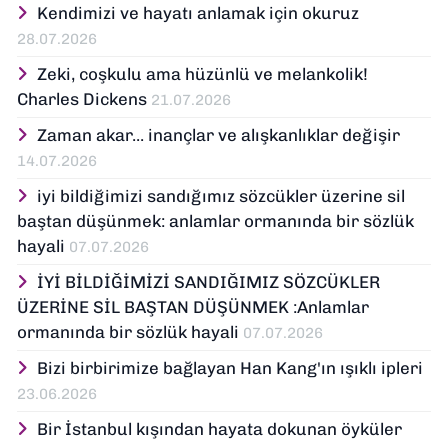
Kendimizi ve hayatı anlamak için okuruz
28.07.2026
Zeki, coşkulu ama hüzünlü ve melankolik!
Charles Dickens
21.07.2026
Zaman akar... inançlar ve alışkanlıklar değişir
14.07.2026
iyi bildiğimizi sandığımız sözcükler üzerine sil
baştan düşünmek: anlamlar ormanında bir sözlük
hayali
07.07.2026
İYİ BİLDİĞİMİZİ SANDIĞIMIZ SÖZCÜKLER
ÜZERİNE SİL BAŞTAN DÜŞÜNMEK :Anlamlar
ormanında bir sözlük hayali
07.07.2026
Bizi birbirimize bağlayan Han Kang'ın ışıklı ipleri
23.06.2026
Bir İstanbul kışından hayata dokunan öyküler