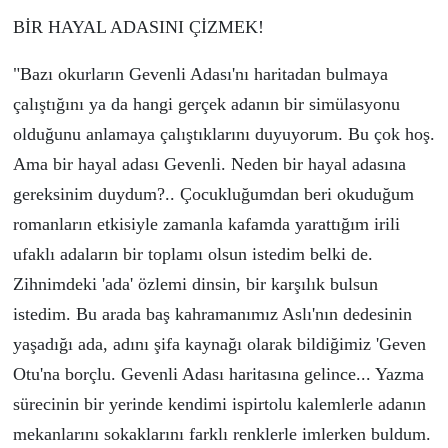
BİR HAYAL ADASINI
Ç
İZMEK!
"Bazı okurların Gevenli Adası'nı haritadan bulmaya
ç
alıştığını ya da hangi ger
ç
ek adanın bir sim
ü
lasyonu
olduğunu anlamaya
ç
alıştıklarını duyuyorum. Bu
ç
ok hoş.
Ama bir hayal adası Gevenli. Neden bir hayal adasına
gereksinim duydum?..
Ç
ocukluğumdan beri okuduğum
romanların etkisiyle zamanla kafamda yarattığım irili
ufaklı adaların bir toplamı olsun istedim belki de.
Zihnimdeki 'ada'
ö
zlemi dinsin, bir karşılık bulsun
istedim. Bu arada baş kahramanımız Aslı'nın dedesinin
yaşadığı ada, adını şifa kaynağı olarak bildiğimiz 'Geven
Otu'na bor
ç
lu. Gevenli Adası haritasına gelince... Yazma
s
ü
recinin bir yerinde kendimi ispirtolu kalemlerle adanın
mekanlarını sokaklarını farklı renklerle imlerken buldum.