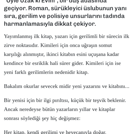
"Öyle Uzak ki Evim", bir düş adasında
geçiyor. Roman, sürükleyici üslubunun yanı
sıra, gerilim ve polisiye unsurlarını tadında
harmanlamasıyla dikkat çekiyor.
Yayımlanmış ilk kitap, yazarı i
ç
in gerilimli bir s
ü
recin ilk
zirve noktasıdır. Kimileri i
ç
in onca uğraşın somut
karşılığı alınmıştır, ikinci kitabın esini u
ç
uşana kadar
kendince bir esriklik hali s
ü
rer gider. Kimileri i
ç
in ise
yeni farklı gerilimlerin nedenidir kitap.
Bakalım okurlar sevecek midir yeni yazarını ve kitabını...
Bir yenisi i
ç
in bir ilgi pırıltısı, k
üçü
k bir teşvik beklenir.
Ancak neredeyse b
ü
t
ü
n yazarların yıllar ve kitaplar
sonrası s
ö
ylediği şey hi
ç
değişmez:
Her kitap, kendi gerilimi ve heyecanıyla doğar.