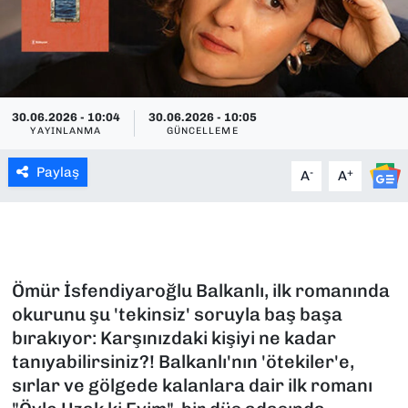
SAĞLIK
SPOR
30.06.2026 - 10:04
30.06.2026 - 10:05
TEKNOLOJİ
YAYINLANMA
GÜNCELLEME
YAŞAM
Paylaş
-
+
A
A
YEREL YÖNETİMLER
Ömür İsfendiyaroğlu Balkanlı, ilk romanında
okurunu şu 'tekinsiz' soruyla baş başa
bırakıyor: Karşınızdaki kişiyi ne kadar
tanıyabilirsiniz?! Balkanlı'nın 'ötekiler'e,
sırlar ve gölgede kalanlara dair ilk romanı