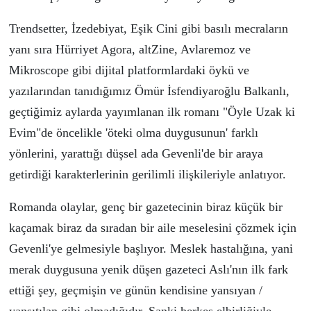
Trendsetter, İzedebiyat, Eşik Cini gibi basılı mecraları
n
yanı sıra
Hürriyet Agora, altZine, Avlaremoz ve
Mikroscope gibi dijital platformlarda
ki
ö
yk
ü
ve
yazılarından tanıdığımız
Ö
m
ü
r İsfendiyaroğlu Balkanlı,
ge
ç
tiğimiz aylarda yayımlanan ilk romanı "
Ö
yle Uzak ki
Evim"de
ö
ncelikle '
ö
teki olma duygusunun' farklı
y
ö
nlerini, yarattığı d
ü
şsel ada Gevenli'de bir araya
getirdiği karakterlerinin gerilimli ilişkileriyle anlatıyor.
Romanda olaylar, gen
ç
bir gazetecinin biraz k
üçü
k bir
ka
ç
amak biraz da sıradan bir aile meselesini
çö
zmek i
ç
in
Gevenli'ye gelmesiyle başlıyor. Meslek hastalığına, yani
merak duygusuna yenik d
ü
şen gazeteci Aslı'nın ilk fark
ettiği şey, ge
ç
mişin ve g
ü
n
ü
n kendisine yansıyan /