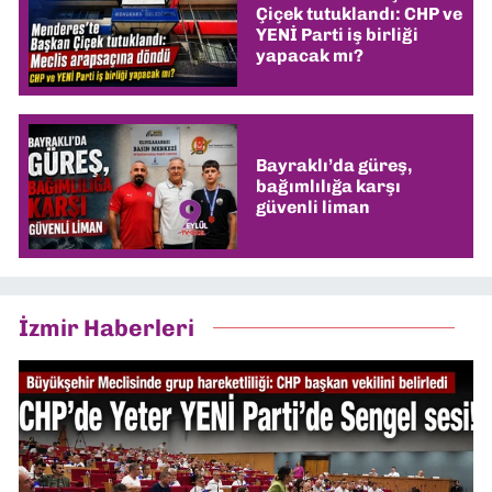
Çiçek tutuklandı: CHP ve
YENİ Parti iş birliği
yapacak mı?
Bayraklı’da güreş,
bağımlılığa karşı
güvenli liman
İzmir Haberleri