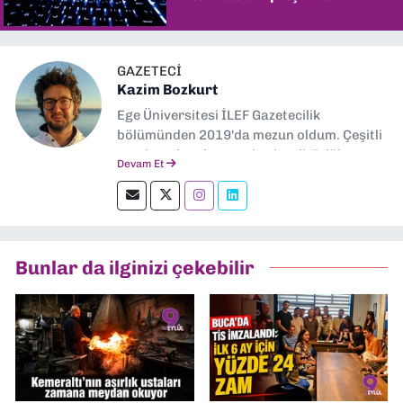
GAZETECI
Kazim Bozkurt
Ege Üniversitesi İLEF Gazetecilik
bölümünden 2019'da mezun oldum. Çeşitli
yerel ve ulusal gazetelerde editörlük,
Devam Et
muhabirlik yaptım. Teknoloji bloglarını
okumayı severim.
Bunlar da ilginizi çekebilir