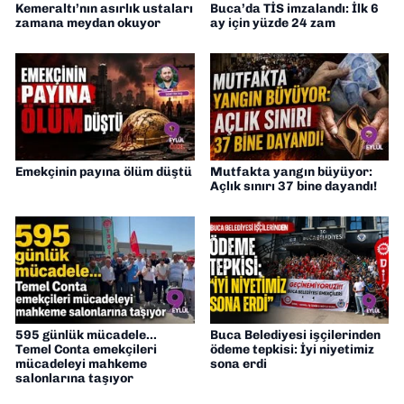
Kemeraltı’nın asırlık ustaları
Buca’da TİS imzalandı: İlk 6
zamana meydan okuyor
ay için yüzde 24 zam
Emekçinin payına ölüm düştü
Mutfakta yangın büyüyor:
Açlık sınırı 37 bine dayandı!
595 günlük mücadele...
Buca Belediyesi işçilerinden
Temel Conta emekçileri
ödeme tepkisi: İyi niyetimiz
mücadeleyi mahkeme
sona erdi
salonlarına taşıyor