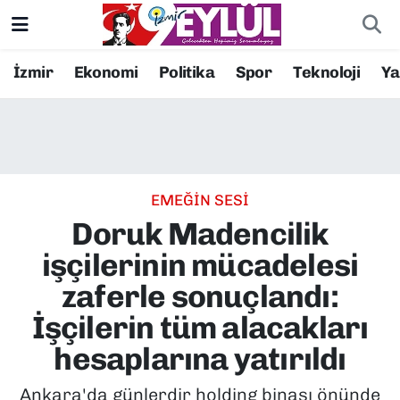
Resmi İlanlar
Konak Nöbetçi Eczaneler
İzmir
Ekonomi
Politika
Spor
Teknoloji
Y
BİLİM
Konak Hava Durumu
DÜNYA
Konak Trafik Yoğunluk Haritası
EMEĞİN SESİ
EĞİTİM
Süper Lig Puan Durumu ve Fikstür
Doruk Madencilik
EKONOMİ
Tüm Manşetler
işçilerinin mücadelesi
zaferle sonuçlandı:
KÜLTÜR SANAT
Son Dakika Haberleri
İşçilerin tüm alacakları
MAGAZİN
Haber Arşivi
hesaplarına yatırıldı
POLİTİKA
Ankara'da günlerdir holding binası önünde