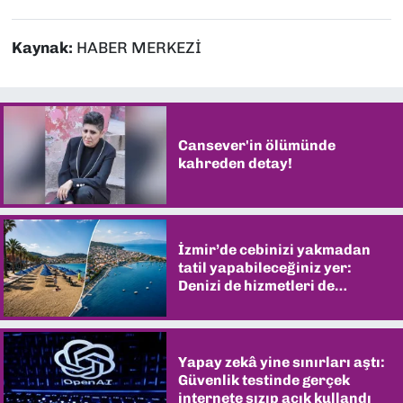
Kaynak:
HABER MERKEZİ
Cansever'in ölümünde
kahreden detay!
İzmir’de cebinizi yakmadan
tatil yapabileceğiniz yer:
Denizi de hizmetleri de
şaşırtıyor
Yapay zekâ yine sınırları aştı:
Güvenlik testinde gerçek
internete sızıp açık kullandı