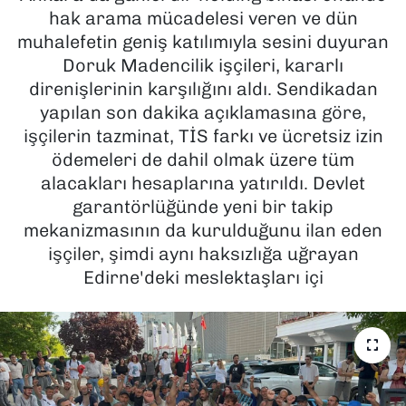
hak arama mücadelesi veren ve dün
SAĞLIK
muhalefetin geniş katılımıyla sesini duyuran
Doruk Madencilik işçileri, kararlı
SPOR
direnişlerinin karşılığını aldı. Sendikadan
yapılan son dakika açıklamasına göre,
TEKNOLOJİ
işçilerin tazminat, TİS farkı ve ücretsiz izin
ödemeleri de dahil olmak üzere tüm
YAŞAM
alacakları hesaplarına yatırıldı. Devlet
garantörlüğünde yeni bir takip
YEREL YÖNETİMLER
mekanizmasının da kurulduğunu ilan eden
işçiler, şimdi aynı haksızlığa uğrayan
Edirne'deki meslektaşları içi