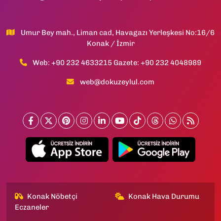
Umur Bey mah., Liman cad, Havagazı Yerleşkesi No:16/6
Konak / İzmir
Web: +90 232 4633215 Gazete: +90 232 4048989
web@dokuzeylul.com
Konak Nöbetçi
Konak Hava Durumu
Eczaneler