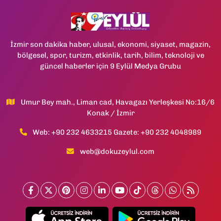
İzmir son dakika haber, ulusal, ekonomi, siyaset, magazin,
bölgesel, spor, turizm, etkinlik, tarih, bilim, teknoloji ve
güncel haberler için 9 Eylül Medya Grubu
Umur Bey mah., Liman cad, Havagazı Yerleşkesi No:16/6
Konak / İzmir
Web: +90 232 4633215 Gazete: +90 232 4048989
web@dokuzeylul.com