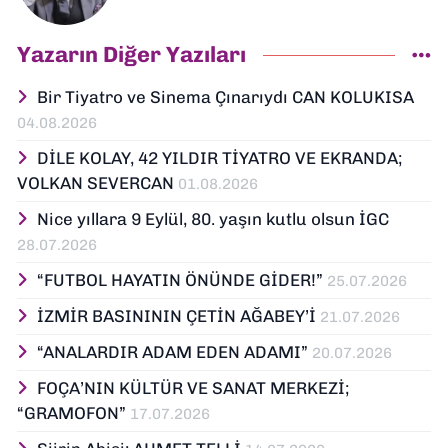
Yazarın Diğer Yazıları
Bir Tiyatro ve Sinema Çınarıydı CAN KOLUKISA
04.08.2026
DİLE KOLAY, 42 YILDIR TİYATRO VE EKRANDA;
VOLKAN SEVERCAN
01.08.2026
Nice yıllara 9 Eylül, 80. yaşın kutlu olsun İGC
28.07.2026
“FUTBOL HAYATIN ÖNÜNDE GİDER!”
25.07.2026
İZMİR BASINININ ÇETİN AĞABEY’İ
21.07.2026
“ANALARDIR ADAM EDEN ADAMI”
20.07.2026
FOÇA’NIN KÜLTÜR VE SANAT MERKEZİ;
“GRAMOFON”
17.07.2026