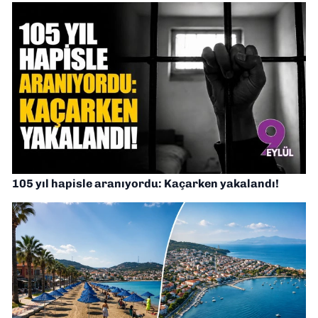
105 yıl hapisle aranıyordu: Kaçarken yakalandı!