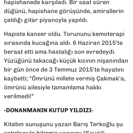
hapishanede karşıladı. Bir saat süren
düğünü, hapishane görüşünde, amirallerin
çaldığı gitar piyanoyla yapıldı.
Hapiste kanser oldu. Torununu kemoterapi
sırasında kucağına aldı. 6 Haziran 2015’te
beraat etti ama hastalığı son evredeydi.
Yüzüğünü takacağı küçük kızının nişanından
bir gün önce de 3 Temmuz 2015’te hayatını
kaybetti; “Ömrünü millete vermiş Çakmak’a,
ömrünü ailesiyle tamamlama hakkı
verilmedi!”
-DONANMANIN KUTUP YILDIZI-
Kitabın sunuşunu yazan Barış Terkoğlu şu
satırlarıyla bitirmiş yazısını; “Sevgili