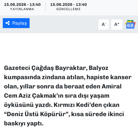
15.06.2026 - 13:40
15.06.2026 - 13:40
YAYINLANMA
GÜNCELLEME
SAĞLIK
Paylaş
-
+
A
A
SPOR
TEKNOLOJİ
YAŞAM
Gazeteci Çağdaş Bayraktar, Balyoz
YEREL YÖNETİMLER
kumpasında zindana atılan, hapiste kanser
olan, yıllar sonra da beraat eden Amiral
Cem Aziz Çakmak’ın sıra dışı yaşam
öyküsünü yazdı. Kırmızı Kedi’den çıkan
“Deniz Üstü Köpürür”, kısa sürede ikinci
baskıyı yaptı.