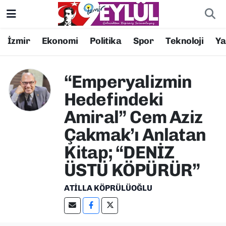
Resmi İlanlar
Konak Nöbetçi Eczaneler
İzmir
Ekonomi
Politika
Spor
Teknoloji
Y
BİLİM
Konak Hava Durumu
“Emperyalizmin
DÜNYA
Konak Trafik Yoğunluk Haritası
Hedefindeki
Amiral” Cem Aziz
EĞİTİM
Süper Lig Puan Durumu ve Fikstür
Çakmak’ı Anlatan
EKONOMİ
Tüm Manşetler
Kitap; “DENİZ
ÜSTÜ KÖPÜRÜR”
KÜLTÜR SANAT
Son Dakika Haberleri
ATILLA KÖPRÜLÜOĞLU
MAGAZİN
Haber Arşivi
POLİTİKA