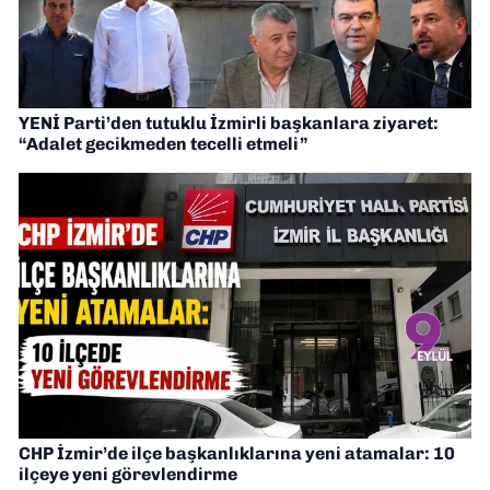
YENİ Parti’den tutuklu İzmirli başkanlara ziyaret:
“Adalet gecikmeden tecelli etmeli”
CHP İzmir’de ilçe başkanlıklarına yeni atamalar: 10
ilçeye yeni görevlendirme