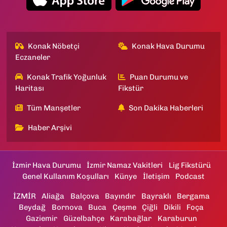
Konak Nöbetçi
Konak Hava Durumu
Eczaneler
Konak Trafik Yoğunluk
Puan Durumu ve
Haritası
Fikstür
Tüm Manşetler
Son Dakika Haberleri
Haber Arşivi
İzmir Hava Durumu
İzmir Namaz Vakitleri
Lig Fikstürü
Genel Kullanım Koşulları
Künye
İletişim
Podcast
İZMİR
Aliağa
Balçova
Bayındır
Bayraklı
Bergama
Beydağ
Bornova
Buca
Çeşme
Çiğli
Dikili
Foça
Gaziemir
Güzelbahçe
Karabağlar
Karaburun