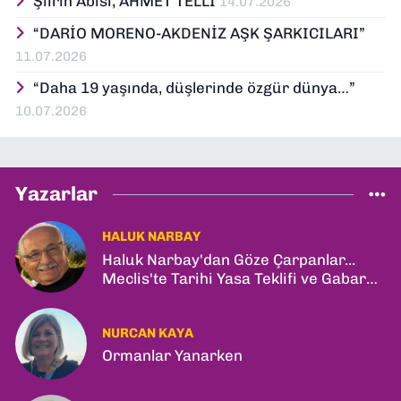
Şiirin Abisi; AHMET TELLİ
14.07.2026
“DARİO MORENO-AKDENİZ AŞK ŞARKICILARI”
11.07.2026
“Daha 19 yaşında, düşlerinde özgür dünya…”
10.07.2026
Yazarlar
HALUK NARBAY
Haluk Narbay'dan Göze Çarpanlar...
Meclis'te Tarihi Yasa Teklifi ve Gabar
Rekoru!
NURCAN KAYA
Ormanlar Yanarken