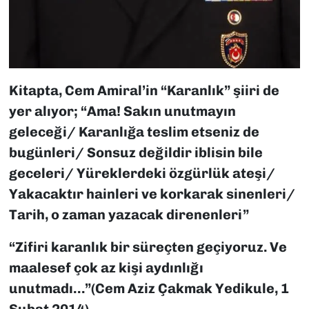
Kitapta, Cem Amiral’in “Karanlık” şiiri de
yer alıyor; “Ama! Sakın unutmayın
geleceği/ Karanlığa teslim etseniz de
bugünleri/ Sonsuz değildir iblisin bile
geceleri/ Yüreklerdeki özgürlük ateşi/
Yakacaktır hainleri ve korkarak sinenleri/
Tarih, o zaman yazacak direnenleri”
“Zifiri karanlık bir süreçten geçiyoruz. Ve
maalesef çok az kişi aydınlığı
unutmadı…”(Cem Aziz Çakmak Yedikule, 1