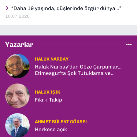
“Daha 19 yaşında, düşlerinde özgür dünya…”
10.07.2026
Yazarlar
HALUK NARBAY
Haluk Narbay'dan Göze Çarpanlar...
Etimesgut'ta Şok Tutuklama ve
Ankara'da Şam Zirvesi!
HALUK IŞIK
Fikr-i Takip
AHMET BÜLENT GÖKSEL
Herkese açık