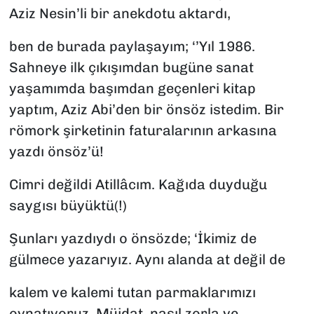
Aziz Nesin’li bir anekdotu aktardı,
ben de burada paylaşayım; ‘’Yıl 1986.
Sahneye ilk çıkışımdan bugüne sanat
yaşamımda başımdan geçenleri kitap
yaptım, Aziz Abi’den bir önsöz istedim. Bir
römork şirketinin faturalarının arkasına
yazdı önsöz’ü!
Cimri değildi Atillâcım. Kağıda duyduğu
saygısı büyüktü(!)
Şunları yazdıydı o önsözde; ‘İkimiz de
gülmece yazarıyız. Aynı alanda at değil de
kalem ve kalemi tutan parmaklarımızı
oynatıyoruz. Müjdat, nasıl zorla ve