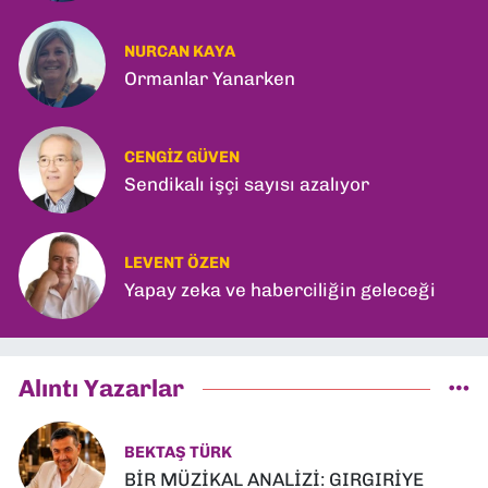
NURCAN KAYA
Ormanlar Yanarken
CENGIZ GÜVEN
Sendikalı işçi sayısı azalıyor
LEVENT ÖZEN
Yapay zeka ve haberciliğin geleceği
Alıntı Yazarlar
BEKTAŞ TÜRK
BİR MÜZİKAL ANALİZİ: GIRGIRİYE