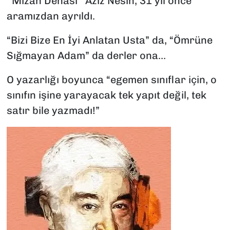
‘’Mizah Dehası’’ Aziz Nesin; 31 yıl önce
aramızdan ayrıldı.
“Bizi Bize En İyi Anlatan Usta” da, “Ömrüne
Sığmayan Adam” da derler ona…
O yazarlığı boyunca “egemen sınıflar için, o
sınıfın işine yarayacak tek yapıt değil, tek
satır bile yazmadı!”