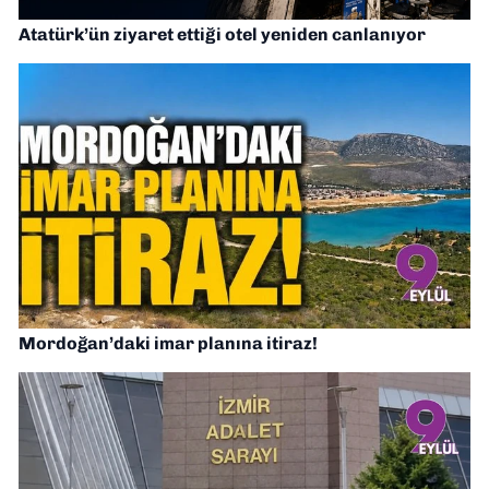
Atatürk’ün ziyaret ettiği otel yeniden canlanıyor
Mordoğan’daki imar planına itiraz!