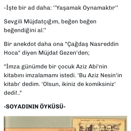
-İşte bir ad daha: ‘’Yaşamak Oynamaktır’’
Sevgili Müjdatçığım, beğen beğen
beğendiğini al.’’
Bir anekdot daha ona "Çağdaş Nasreddin
Hoca" diyen Müjdat Gezen'den;
"İmza günümde bir çocuk Aziz Abi'nin
kitabını imzalamamı istedi. 'Bu Aziz Nesin'in
kitabı' dedim. 'Olsun, ikiniz de komiksiniz'
dedi!.."
-SOYADININ ÖYKÜSÜ-