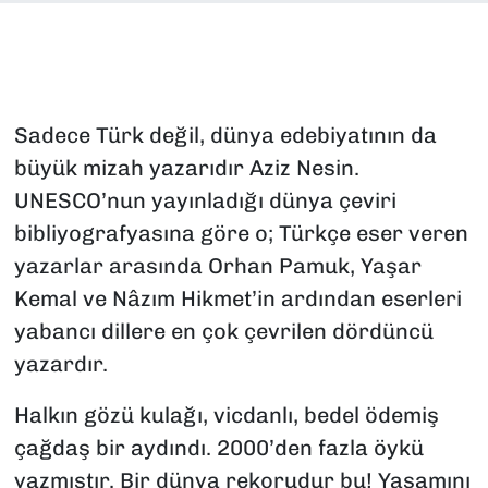
SAĞLIK
SPOR
Sadece Türk değil, dünya edebiyatının da
TEKNOLOJİ
büyük mizah yazarıdır Aziz Nesin.
UNESCO’nun yayınladığı dünya çeviri
YAŞAM
bibliyografyasına göre o; Türkçe eser veren
YEREL YÖNETİMLER
yazarlar arasında Orhan Pamuk, Yaşar
Kemal ve Nâzım Hikmet’in ardından eserleri
yabancı dillere en çok çevrilen dördüncü
yazardır.
Halkın gözü kulağı, vicdanlı, bedel ödemiş
çağdaş bir aydındı. 2000’den fazla öykü
yazmıştır. Bir dünya rekorudur bu! Yaşamını