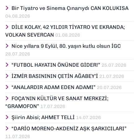
Bir Tiyatro ve Sinema Çınarıydı CAN KOLUKISA
04.08.2026
DİLE KOLAY, 42 YILDIR TİYATRO VE EKRANDA;
VOLKAN SEVERCAN
01.08.2026
Nice yıllara 9 Eylül, 80. yaşın kutlu olsun İGC
28.07.2026
“FUTBOL HAYATIN ÖNÜNDE GİDER!”
25.07.2026
İZMİR BASINININ ÇETİN AĞABEY’İ
21.07.2026
“ANALARDIR ADAM EDEN ADAMI”
20.07.2026
FOÇA’NIN KÜLTÜR VE SANAT MERKEZİ;
“GRAMOFON”
17.07.2026
Şiirin Abisi; AHMET TELLİ
14.07.2026
“DARİO MORENO-AKDENİZ AŞK ŞARKICILARI”
11.07.2026