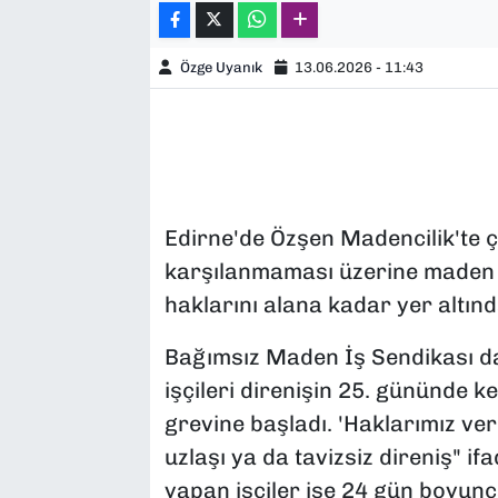
Özge Uyanık
13.06.2026 - 11:43
Edirne'de Özşen Madencilik'te çal
karşılanmaması üzerine maden o
haklarını alana kadar yer altın
Bağımsız Maden İş Sendikası d
işçileri direnişin 25. gününde ke
grevine başladı. 'Haklarımız ver
uzlaşı ya da tavizsiz direniş" if
yapan işçiler ise 24 gün boyunca