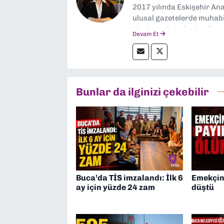
2017 yılında Eskişehir Ana
ulusal gazetelerde muhabir
alanlarında haberler üre
Devam Et
Bunlar da ilginizi çekebilir
Buca’da TİS imzalandı: İlk 6
Emekçin
ay için yüzde 24 zam
düştü