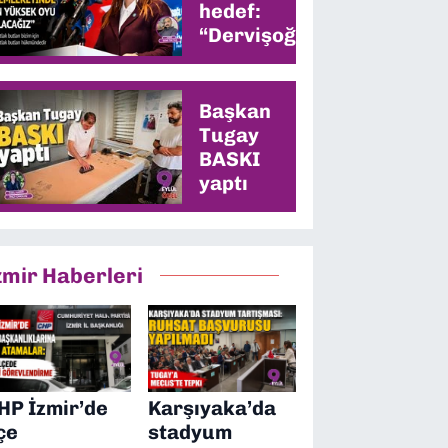
hedef:
“Dervişoğlu’nun
memleketinde
en yüksek oyu
alacağız”
Başkan
Tugay
BASKI
yaptı
zmir Haberleri
HP İzmir’de
Karşıyaka’da
lçe
stadyum