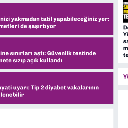
inizi yakmadan tatil yapabileceğiniz yer:
metleri de şaşırtıyor
D
Y
s
m
ne sınırları aştı: Güvenlik testinde
t
ete sızıp açık kullandı
Y
ati uyarı: Tip 2 diyabet vakalarının
lenebilir