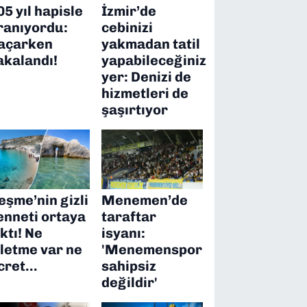
05 yıl hapisle
İzmir’de
ranıyordu:
cebinizi
açarken
yakmadan tatil
akalandı!
yapabileceğiniz
yer: Denizi de
hizmetleri de
şaşırtıyor
eşme’nin gizli
Menemen’de
enneti ortaya
taraftar
ıktı! Ne
isyanı:
şletme var ne
'Menemenspor
cret…
sahipsiz
değildir'