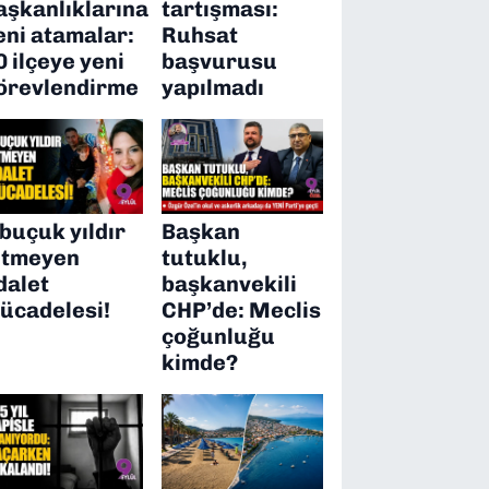
aşkanlıklarına
tartışması:
eni atamalar:
Ruhsat
0 ilçeye yeni
başvurusu
örevlendirme
yapılmadı
 buçuk yıldır
Başkan
itmeyen
tutuklu,
dalet
başkanvekili
ücadelesi!
CHP’de: Meclis
çoğunluğu
kimde?