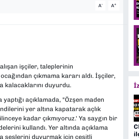
-
+
A
A
ışan işçiler, taleplerinin
cağından çıkmama kararı aldı. İşçiler,
da kalacaklarını duyurdu.
İ
a yaptığı açıklamada, "Özşen maden
ndilerini yer altına kapatarak açlık
ilinceye kadar çıkmıyoruz.' Ya saygın bir
C
adelerini kullandı. Yer altında açıklama
i
 seslerini duyurmak için çeşitli