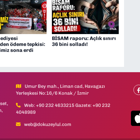
lediyesi
BİSAM raporu: Açlık sınırı
nden ödeme tepkisi:
36 bini solladı!
timiz sona erdi
Umur Bey mah., Liman cad, Havagazı
Yerleşkesi No:16/6 Konak / İzmir
set,
Web: +90 232 4633215 Gazete: +90 232
h,
4048989
web@dokuzeylul.com