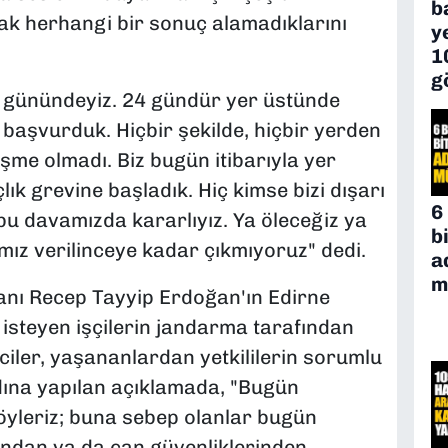
b
ak herhangi bir sonuç alamadıklarını
y
1
g
5. günündeyiz. 24 gündür yer üstünde
 başvurduk. Hiçbir şekilde, hiçbir yerden
şme olmadı. Biz bugün itibarıyla yer
ık grevine başladık. Hiç kimse bizi dışarı
6
bu davamızda kararlıyız. Ya öleceğiz ya
b
mız verilinceye kadar çıkmıyoruz" dedi.
a
m
nı Recep Tayyip Erdoğan'ın Edirne
 isteyen işçilerin jandarma tarafından
ciler, yaşananlardan yetkililerin sorumlu
dına yapılan açıklamada, "Bugün
yleriz; buna sebep olanlar bugün
ından ya da can güvenliklerinden