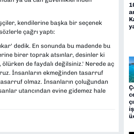
1
a
K
çiler, kendilerine başka bir seçenek
y
sözlerle çağrı yaptı:
 çıkar' dedik. En sonunda bu madende bu
erine birer toprak atsınlar, desinler ki
z, ölürken de faydalı değilsiniz.' Nerede aç
oruz. İnsanların ekmeğinden tasarruf
 tasarruf olmaz. İnsanların çoluğundan
Ç
sanlar utancından evine gidemez hale
c
ç
i
ü