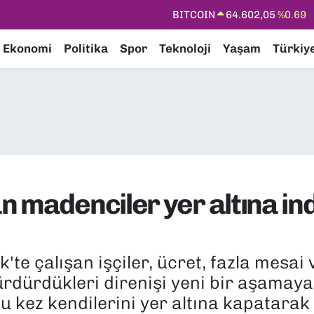
DOLAR
47,6006
%0.06
EURO
55,0250
%0.02
Ekonomi
Politika
Spor
Teknoloji
Yaşam
Türkiy
STERLİN
64,2398
%0.2
GRAM ALTIN
6513.94
%0.32
BİST100
13.768
%48
BITCOIN
64.602,05
%0.69
 madenciler yer altına indi
te çalışan işçiler, ücret, fazla mesai
rdürdükleri direnişi yeni bir aşamaya 
 kez kendilerini yer altına kapatarak 