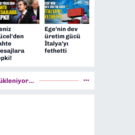
eniz
Ege’nin dev
ücel'den
üretim gücü
ahte
İtalya’yı
esajlara
fethetti
epki!
ükleniyor...