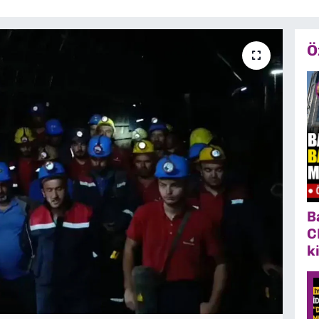
Ö
B
C
k