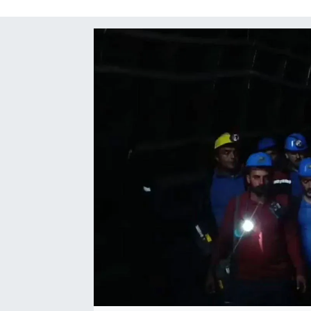
SAĞLIK
SPOR
TEKNOLOJİ
YAŞAM
YEREL YÖNETİMLER