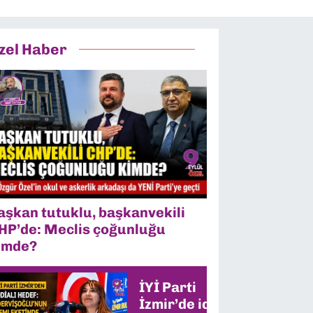
zel Haber
aşkan tutuklu, başkanvekili
HP’de: Meclis çoğunluğu
imde?
İYİ Parti
İzmir’de iddialı