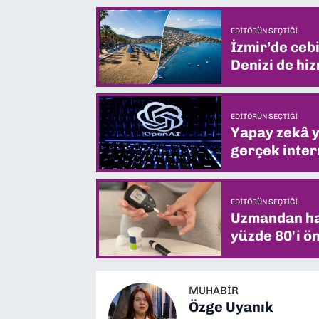
EDITÖRÜN SEÇTIĞI
İzmir’de ceb
Denizi de hiz
EDITÖRÜN SEÇTIĞI
Yapay zekâ yi
gerçek intern
EDITÖRÜN SEÇTIĞI
Uzmandan hay
yüzde 80'i ön
MUHABIR
Özge Uyanık