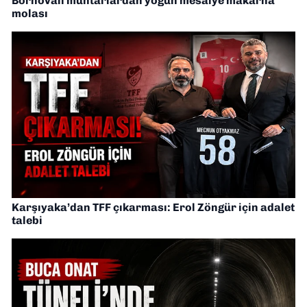
Bornovalı muhtarlardan yoğun mesaiye makarna
molası
Karşıyaka’dan TFF çıkarması: Erol Zöngür için adalet
talebi