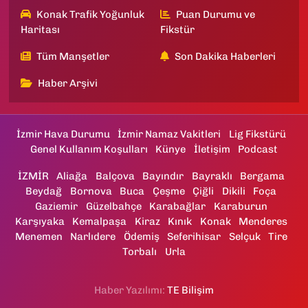
Konak Trafik Yoğunluk
Puan Durumu ve
Haritası
Fikstür
Tüm Manşetler
Son Dakika Haberleri
Haber Arşivi
İzmir Hava Durumu
İzmir Namaz Vakitleri
Lig Fikstürü
Genel Kullanım Koşulları
Künye
İletişim
Podcast
İZMİR
Aliağa
Balçova
Bayındır
Bayraklı
Bergama
Beydağ
Bornova
Buca
Çeşme
Çiğli
Dikili
Foça
Gaziemir
Güzelbahçe
Karabağlar
Karaburun
Karşıyaka
Kemalpaşa
Kiraz
Kınık
Konak
Menderes
Menemen
Narlıdere
Ödemiş
Seferihisar
Selçuk
Tire
Torbalı
Urla
Haber Yazılımı:
TE Bilişim