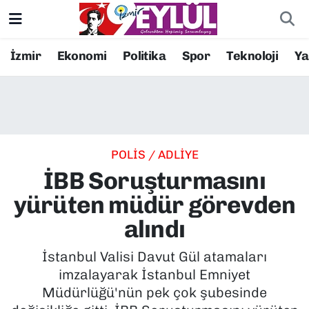
Resmi İlanlar
Konak Nöbetçi Eczaneler
İzmir
Ekonomi
Politika
Spor
Teknoloji
Y
BİLİM
Konak Hava Durumu
DÜNYA
Konak Trafik Yoğunluk Haritası
POLİS / ADLİYE
EĞİTİM
Süper Lig Puan Durumu ve Fikstür
İBB Soruşturmasını
EKONOMİ
Tüm Manşetler
yürüten müdür görevden
alındı
KÜLTÜR SANAT
Son Dakika Haberleri
İstanbul Valisi Davut Gül atamaları
MAGAZİN
Haber Arşivi
imzalayarak İstanbul Emniyet
Müdürlüğü'nün pek çok şubesinde
POLİTİKA