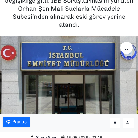
değişikliğe gitti. İBB Soruşturmasını yürüten
Orhan Şen Mali Suçlarla Mücadele
SAĞLIK
Şubesi’nden alınarak eski görev yerine
atandı.
SPOR
TEKNOLOJİ
YAŞAM
YEREL YÖNETİMLER
Paylaş
-
+
A
A
Sinan Genç
15.05.2026 - 23:49