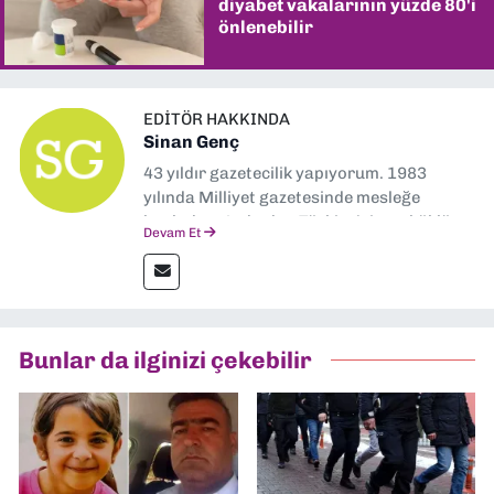
diyabet vakalarının yüzde 80'i
önlenebilir
EDITÖR HAKKINDA
Sinan Genç
43 yıldır gazetecilik yapıyorum. 1983
yılında Milliyet gazetesinde mesleğe
başladım. Ardından Türkiye’nin en köklü
Devam Et
gazetelerinden Yeni Asır’da 36 yıl boyunca
muhabir, editör, müdür yardımcısı ve spor
müdürü olarak görev yaptım. Ayrıca Yeni
Asır TV’de 7 yıl boyunca programlar
hazırlayıp sundum. Şu anda Dokuz Eylül
Bunlar da ilginizi çekebilir
Gazetesi'nde editörlük yapıyorum