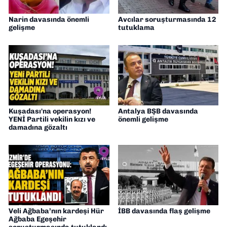
Narin davasında önemli
Avcılar soruşturmasında 12
gelişme
tutuklama
Kuşadası'na operasyon!
Antalya BŞB davasında
YENİ Partili vekilin kızı ve
önemli gelişme
damadına gözaltı
Veli Ağbaba’nın kardeşi Hür
İBB davasında flaş gelişme
Ağbaba Egeşehir