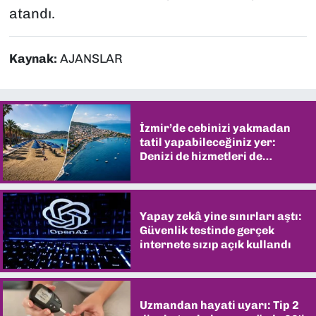
atandı.
Kaynak:
AJANSLAR
İzmir’de cebinizi yakmadan
tatil yapabileceğiniz yer:
Denizi de hizmetleri de
şaşırtıyor
Yapay zekâ yine sınırları aştı:
Güvenlik testinde gerçek
internete sızıp açık kullandı
Uzmandan hayati uyarı: Tip 2