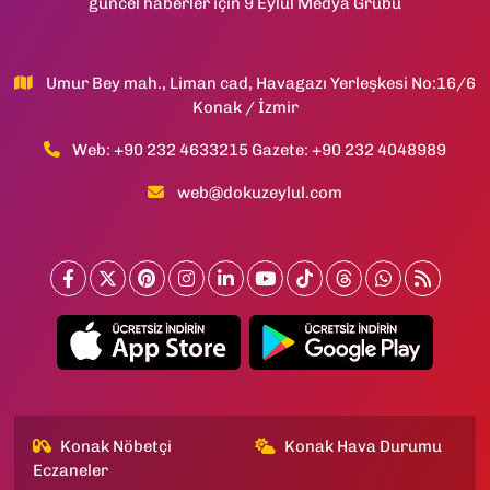
güncel haberler için 9 Eylül Medya Grubu
Umur Bey mah., Liman cad, Havagazı Yerleşkesi No:16/6
Konak / İzmir
Web: +90 232 4633215 Gazete: +90 232 4048989
web@dokuzeylul.com
Konak Nöbetçi
Konak Hava Durumu
Eczaneler