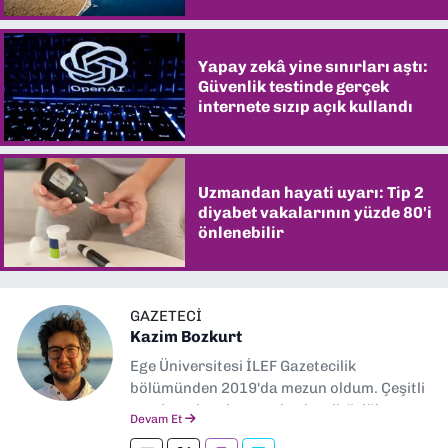
şaşırtıyor
Yapay zekâ yine sınırları aştı:
Güvenlik testinde gerçek
internete sızıp açık kullandı
Uzmandan hayati uyarı: Tip 2
diyabet vakalarının yüzde 80'i
önlenebilir
GAZETECI
Kazim Bozkurt
Ege Üniversitesi İLEF Gazetecilik
bölümünden 2019'da mezun oldum. Çeşitli
yerel ve ulusal gazetelerde editörlük,
Devam Et
muhabirlik yaptım. Teknoloji bloglarını