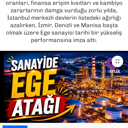
oranları, finansa erişim kısıtları ve kambiyo
zararlarının damga vurduğu zorlu yılda,
SAĞLIK
İstanbul merkezli devlerin listedeki ağırlığı
azalırken, İzmir, Denizli ve Manisa başta
SPOR
olmak üzere Ege sanayisi tarihi bir yükseliş
performansına imza attı.
TEKNOLOJİ
YAŞAM
YEREL YÖNETİMLER