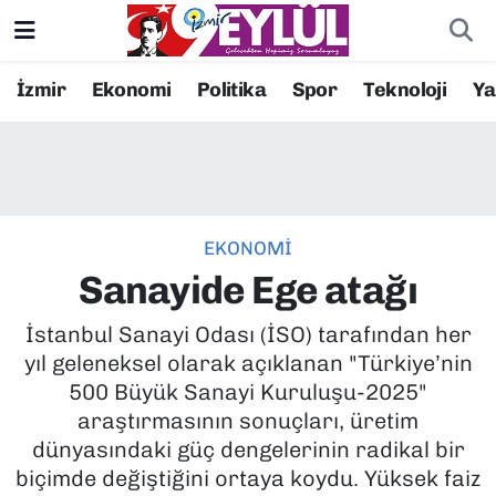
Resmi İlanlar
Konak Nöbetçi Eczaneler
İzmir
Ekonomi
Politika
Spor
Teknoloji
Y
BİLİM
Konak Hava Durumu
DÜNYA
Konak Trafik Yoğunluk Haritası
EKONOMİ
EĞİTİM
Süper Lig Puan Durumu ve Fikstür
Sanayide Ege atağı
EKONOMİ
Tüm Manşetler
İstanbul Sanayi Odası (İSO) tarafından her
yıl geleneksel olarak açıklanan "Türkiye’nin
KÜLTÜR SANAT
Son Dakika Haberleri
500 Büyük Sanayi Kuruluşu-2025"
araştırmasının sonuçları, üretim
MAGAZİN
Haber Arşivi
dünyasındaki güç dengelerinin radikal bir
biçimde değiştiğini ortaya koydu. Yüksek faiz
POLİTİKA