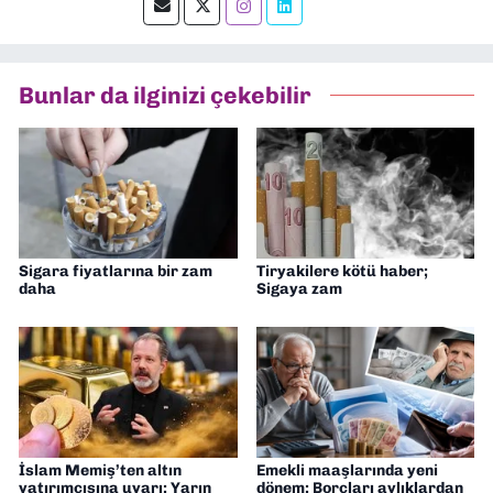
okumayı severim.
Bunlar da ilginizi çekebilir
Sigara fiyatlarına bir zam
Tiryakilere kötü haber;
daha
Sigaya zam
İslam Memiş’ten altın
Emekli maaşlarında yeni
yatırımcısına uyarı: Yarın
dönem: Borçları aylıklardan