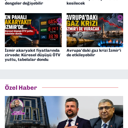
dengeler değişebilir
kesilecek
İzmir akaryakıt fiyatlarında
Avrupa’daki gaz krizi İzmir’i
zirvede: Küresel düşüşü ÖTV
de etkileyebilir
yuttu, tabelalar dondu
Özel Haber