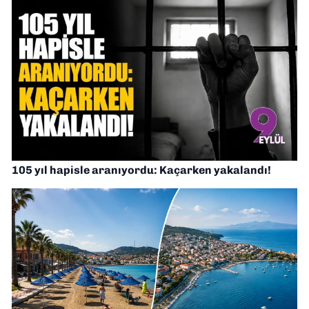
105 yıl hapisle aranıyordu: Kaçarken yakalandı!