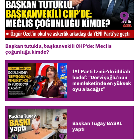
Başkan tutuklu, başkanvekili CHP’de: Meclis
çoğunluğu kimde?
İYİ Parti İzmir’de iddialı
hedef: “Dervişoğlu’nun
memleketinde en yüksek
oyu alacağız”
Başkan Tugay BASKI
yaptı