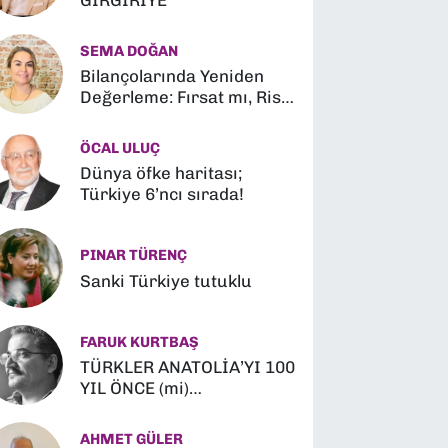
GIRGIRİYE
SEMA DOĞAN
Bilançolarında Yeniden
Değerleme: Fırsat mı, Risk
mi?
ÖCAL ULUÇ
Dünya öfke haritası;
Türkiye 6’ncı sırada!
PINAR TÜRENÇ
Sanki Türkiye tutuklu
FARUK KURTBAŞ
TÜRKLER ANATOLİA’YI 100
YIL ÖNCE (mi)
FETHETMİŞLER (?)
AHMET GÜLER