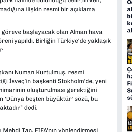
ark halinde bulunduğu belirtilirken,
Ö
a
adığına ilişkin resmi bir açıklama
b
k
a
e göreve başlayacak olan Alman hava
reni yapıldı. Birliğin Türkiye'de yaklaşık
r
Ç
aşkanı Numan Kurtulmuş, resmi
h
ği İsveç’in başkenti Stokholm’de, yeni
F
mimarinin oluşturulması gerektiğini
S
s
n 'Dünya beşten büyüktür' sözü, bu
aktadır” dedi.
 Mehdi Tac, FIFA’nın yönlendirmesi