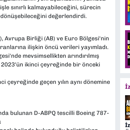
işle sınırlı kalmayabileceğini, sürecin
e dönüşebileceğini değerlendirdi.
), Avrupa Birliği (AB) ve Euro Bölgesi'nin
ranlarına ilişkin öncü verileri yayımladı.
gesi'nde mevsimsellikten arındırılmış
, 2023'ün ikinci çeyreğinde bir önceki
inci çeyreğinde geçen yılın aynı dönemine
İ
da bulunan D-ABPQ tescilli Boeing 787-
ü
İ