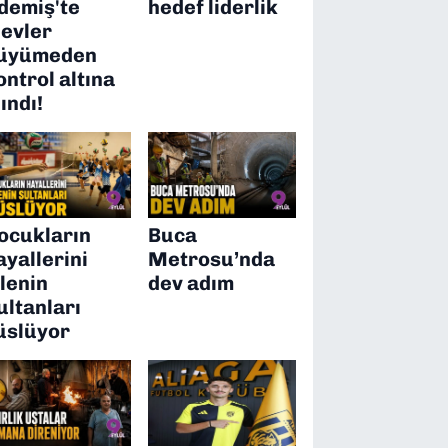
demiş'te
hedef liderlik
levler
üyümeden
ontrol altına
lındı!
ocukların
Buca
ayallerini
Metrosu’nda
ilenin
dev adım
ultanları
üslüyor