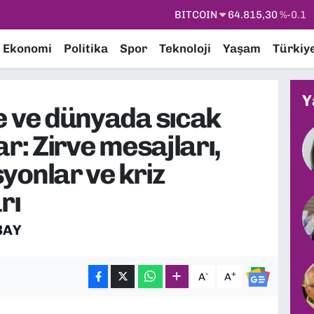
DOLAR
47,7436
%0.18
EURO
55,2510
%0.32
Ekonomi
Politika
Spor
Teknoloji
Yaşam
Türkiy
STERLİN
64,4811
%0.38
GRAM ALTIN
6660.55
%0
Y
e ve dünyada sıcak
BİST100
13.779
%-14
ar: Zirve mesajları,
BITCOIN
64.815,30
%-0.1
yonlar ve kriz
rı
BAY
-
+
A
A