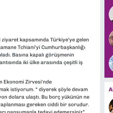
ziyaret kapsamında Türkiye'ye gelen
amane Tchiani'yi Cumhurbaşkanlığı
şıladı. Basına kapalı görüşmenin
tısında iki ülke arasında çeşitli iş
m Ekonomi Zirvesi'nde
A
mak istiyorum. “ diyerek şöyle devam
ilyon dolara ulaştı. Bu borç yükünün ne
vaplanması gereken ciddi bir sorudur.
ları pansumanla tedavi edemezsiniz”