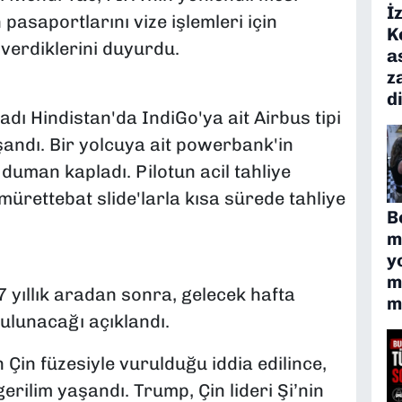
İ
pasaportlarını vize işlemleri için
K
verdiklerini duyurdu.
a
z
d
ı Hindistan'da IndiGo'ya ait Airbus tipi
andı. Bir yolcuya ait powerbank'in
duman kapladı. Pilotun acil tahliye
ürettebat slide'larla kısa sürede tahliye
B
m
y
m
7 yıllık aradan sonra, gelecek hafta
m
ulunacağı açıklandı.
Çin füzesiyle vurulduğu iddia edilince,
rilim yaşandı. Trump, Çin lideri Şi’nin