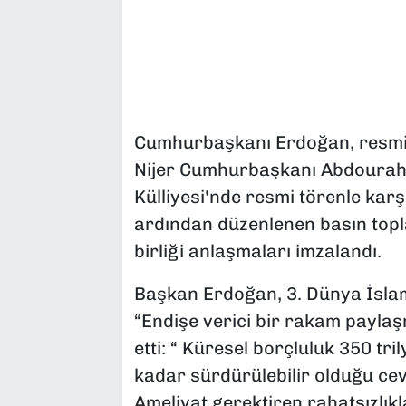
SAĞLIK
SPOR
TEKNOLOJİ
Cumhurbaşkanı Erdoğan, resmi 
Nijer Cumhurbaşkanı Abdourah
YAŞAM
Külliyesi'nde resmi törenle kar
YEREL YÖNETİMLER
ardından düzenlenen basın toplan
birliği anlaşmaları imzalandı.
Başkan Erdoğan, 3. Dünya İsla
“Endişe verici bir rakam paylaş
etti: “ Küresel borçluluk 350 tr
kadar sürdürülebilir olduğu ce
Ameliyat gerektiren rahatsızlık