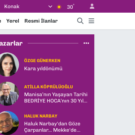
°
Konak
30
e
Yerel
Resmi İlanlar
azarlar
ÖZGE GÜNERKEN
Kara yıldönümü
ATILLA KÖPRÜLÜOĞLU
Manisa’nın Yaşayan Tarihi
BEDRİYE HOCA’nın 30 Yıl
Sonra Gün Işığına Çıkan
Son Kitabı; “YİTİRİLMİŞ
HALUK NARBAY
YILLAR”
Haluk Narbay'dan Göze
Çarpanlar... Mekke'de