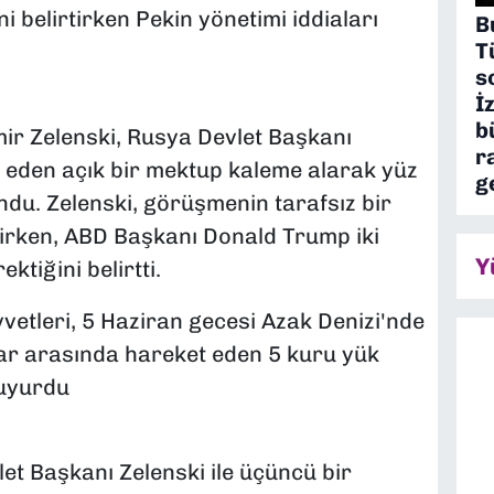
 belirtirken Pekin yönetimi iddiaları
B
T
s
İ
b
ir Zelenski, Rusya Devlet Başkanı
r
p eden açık bir mektup kaleme alarak yüz
g
du. Zelenski, görüşmenin tarafsız bir
irken, ABD Başkanı Donald Trump iki
Y
ktiğini belirtti.
etleri, 5 Haziran gecesi Azak Denizi'nde
nlar arasında hareket eden 5 kuru yük
duyurdu
et Başkanı Zelenski ile üçüncü bir