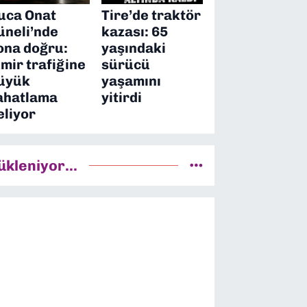
uca Onat
Tire’de traktör
üneli’nde
kazası: 65
ona doğru:
yaşındaki
zmir trafiğine
sürücü
üyük
yaşamını
ahatlama
yitirdi
eliyor
ükleniyor...