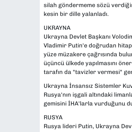
silah göndermeme sözü verdiğini
kesin bir dille yalanladı.
UKRAYNA
Ukrayna Devlet Başkanı Volodim
Vladimir Putin'e doğrudan hita
yüze müzakere çağrısında bulun
üçüncü ülkede yapılmasını öner
tarafın da "tavizler vermesi" gere
Ukrayna İnsansız Sistemler Kuvv
Rusya'nın işgali altındaki lima
gemisini İHA'larla vurduğunu 
RUSYA
Rusya lideri Putin, Ukrayna Devl