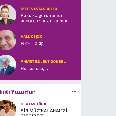
Tarihi Pakt, Ahbap'a
Kayyum ve Kerkük
MELIS İSTANBULLU
Hamlesi!
Kusurlu görünümün
kusursuz pazarlanması
HALUK IŞIK
Fikr-i Takip
AHMET BÜLENT GÖKSEL
Herkese açık
lıntı Yazarlar
BEKTAŞ TÜRK
BİR MÜZİKAL ANALİZİ: