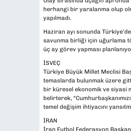
Olay sırasında uçağın apronda p
herhangi bir yaralanma olup olm
yapılmadı.
Haziran ayı sonunda Türkiye'd
savunma birliği için uğurlama tö
üç ay görev yapması planlanıyo
İSVEÇ
Türkiye Büyük Millet Meclisi B
temaslarda bulunmak üzere gitti
bir küresel ekonomik ve siyasi 
belirterek, “Cumhurbaşkanımızı
temel değişim ihtiyacını yansıtm
İRAN
İran Futbol Federasyon Başkanı