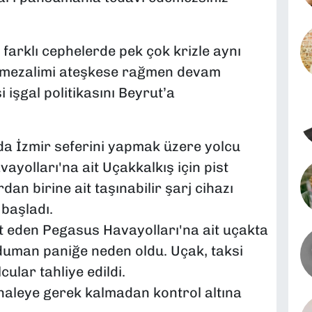
 farklı cephelerde pek çok krizle aynı
l mezalimi ateşkese rağmen devam
 işgal politikasını Beyrut’a
a İzmir seferini yapmak üzere yolcu
yolları'na ait Uçakkalkış için pist
dan birine ait taşınabilir şarj cihazı
başladı.
t eden Pegasus Havayolları'na ait uçakta
n duman paniğe neden oldu. Uçak, taksi
ular tahliye edildi.
aleye gerek kalmadan kontrol altına