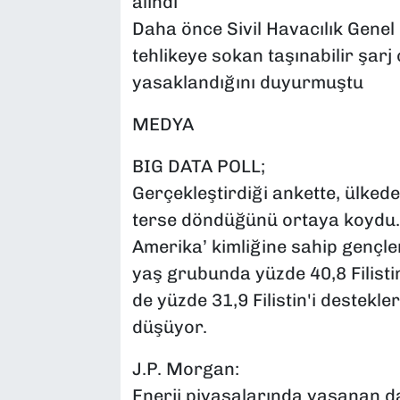
alındı
Daha önce Sivil Havacılık Gene
tehlikeye sokan taşınabilir şarj
yasaklandığını duyurmuştu
MEDYA
BIG DATA POLL;
Gerçekleştirdiği ankette, ülkedek
terse döndüğünü ortaya koydu. 
Amerika’ kimliğine sahip gençle
yaş grubunda yüzde 40,8 Filist
de yüzde 31,9 Filistin'i destekle
düşüyor.
J.P. Morgan:
Enerji piyasalarında yaşanan d