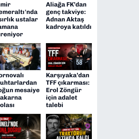
zmir
Aliağa FK’dan
emeraltı'nda
genç takviye:
sırlık ustalar
Adnan Aktaş
amana
kadroya katıldı
ireniyor
ornovalı
Karşıyaka’dan
uhtarlardan
TFF çıkarması:
oğun mesaiye
Erol Zöngür
akarna
için adalet
olası
talebi