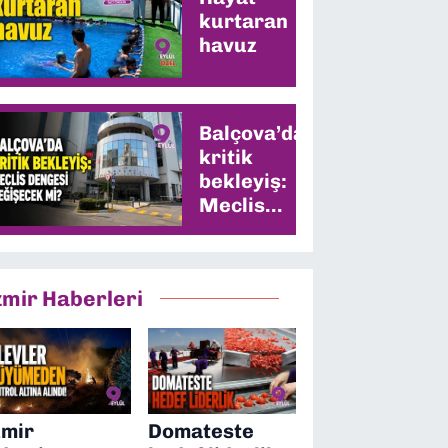
kurtaran
havuz
Balçova’da
kritik
bekleyiş:
Meclis
dengesi
değişecek
mi?
zmir Haberleri
zmir
Domateste