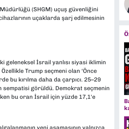
l Müdürlüğü (SHGM) uçuş güvenliğini
 cihazlarının uçaklarda şarj edilmesinin
Ö
i geleneksel İsrail yanlısı siyasi iklimin
Özellikle Trump seçmeni olan ‘Önce
rde bu kırılma daha da çarpıcı. 25–29
in sempatisi görüldü. Demokrat seçmenin
rken bu oran İsrail için yüzde 17,1'e
B
k
algalanmanın yeni aşamasının yalnızca