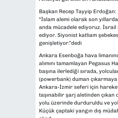
Başkan Recep Tayyip Erdoğan:
“İslam alemi olarak son yıllarda
anda mücadele ediyoruz. İsrai
ediyor. Siyonist katliam şebekesi
genişletiyor.”dedi
Ankara Esenboğa hava limanınd
alımını tamamlayan Pegasus Hava
başına ilerlediği sırada, yolcular
(powerbank) duman çıkarmaya 
Ankara-İzmir seferi için hareke
taşınabilir şarj aletinden çıka
yolu üzerinde durduruldu ve yolc
Küçük çaptaki yangın dış müdah