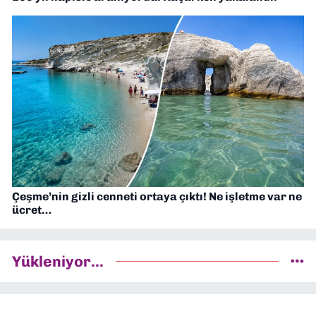
Çeşme’nin gizli cenneti ortaya çıktı! Ne işletme var ne
ücret…
Yükleniyor...