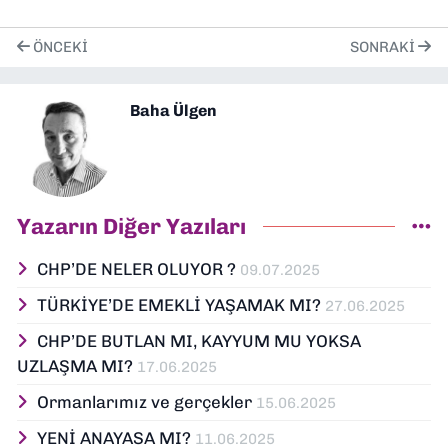
ÖNCEKI
SONRAKI
Baha Ülgen
Yazarın Diğer Yazıları
CHP’DE NELER OLUYOR ?
09.07.2025
TÜRKİYE’DE EMEKLİ YAŞAMAK MI?
27.06.2025
CHP’DE BUTLAN MI, KAYYUM MU YOKSA
UZLAŞMA MI?
17.06.2025
Ormanlarımız ve gerçekler
15.06.2025
YENİ ANAYASA MI?
11.06.2025