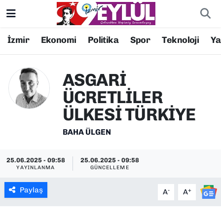
Resmi İlanlar
Konak Nöbetçi Eczaneler
İzmir
Ekonomi
Politika
Spor
Teknoloji
Y
BİLİM
Konak Hava Durumu
ASGARİ
DÜNYA
Konak Trafik Yoğunluk Haritası
ÜCRETLİLER
ÜLKESİ TÜRKİYE
EĞİTİM
Süper Lig Puan Durumu ve Fikstür
BAHA ÜLGEN
EKONOMİ
Tüm Manşetler
25.06.2025 - 09:58
25.06.2025 - 09:58
KÜLTÜR SANAT
Son Dakika Haberleri
YAYINLANMA
GÜNCELLEME
MAGAZİN
Haber Arşivi
Paylaş
-
+
A
A
POLİTİKA