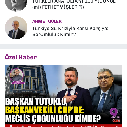
TÜRKLER ANATOLİA’YI 100 YIL ÖNCE
(mi) FETHETMİŞLER (?)
AHMET GÜLER
Türkiye Su Kriziyle Karşı Karşıya:
Sorumluluk Kimin?
Özel Haber