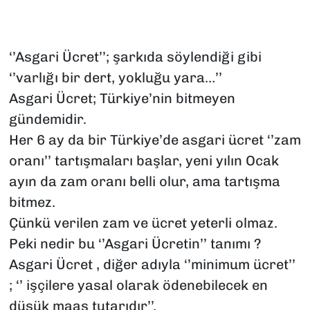
SAĞLIK
‘’Asgari Ücret’’; şarkıda söylendiği gibi
SPOR
‘’varlığı bir dert, yokluğu yara…’’
TEKNOLOJİ
Asgari Ücret; Türkiye’nin bitmeyen
gündemidir.
YAŞAM
Her 6 ay da bir Türkiye’de asgari ücret ‘’zam
oranı’’ tartışmaları başlar, yeni yılın Ocak
YEREL YÖNETİMLER
ayın da zam oranı belli olur, ama tartışma
bitmez.
Çünkü verilen zam ve ücret yeterli olmaz.
Peki nedir bu ‘’Asgari Ücretin’’ tanımı ?
Asgari Ücret , diğer adıyla ‘’minimum ücret’’
; ‘’ işçilere yasal olarak ödenebilecek en
düşük maaş tutarıdır’’.