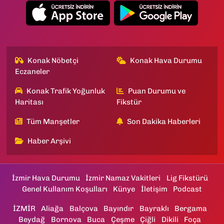
Konak Nöbetçi
Konak Hava Durumu
Eczaneler
Konak Trafik Yoğunluk
Puan Durumu ve
Haritası
Fikstür
Tüm Manşetler
Son Dakika Haberleri
Haber Arşivi
İzmir Hava Durumu
İzmir Namaz Vakitleri
Lig Fikstürü
Genel Kullanım Koşulları
Künye
İletişim
Podcast
İZMİR
Aliağa
Balçova
Bayındır
Bayraklı
Bergama
Beydağ
Bornova
Buca
Çeşme
Çiğli
Dikili
Foça