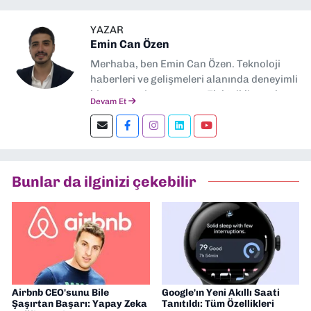
YAZAR
Emin Can Özen
Merhaba, ben Emin Can Özen. Teknoloji
haberleri ve gelişmeleri alanında deneyimli
bir gazeteci ve yazarım. Elektrikli araçlar,
Devam Et
yapay zeka, inovasyon ve sektör trendleri
en çok ilgi duyduğum konular.
Dokuzeylul.com’da yazar olarak görev
yapıyorum. Güncel olayları tarafsız ve
araştırmacı bir bakışla analiz ediyorum.
Bunlar da ilginizi çekebilir
İzmir’den teknoloji dünyasına dair
yorumlarımı paylaşıyorum. Takipte kalın!
🚀
Airbnb CEO'sunu Bile
Google'ın Yeni Akıllı Saati
Şaşırtan Başarı: Yapay Zeka
Tanıtıldı: Tüm Özellikleri