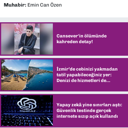
Muhabir:
Emin Can Özen
Cansever'in ölümünde
kahreden detay!
İzmir’de cebinizi yakmadan
tatil yapabileceğiniz yer:
Denizi de hizmetleri de
şaşırtıyor
Yapay zekâ yine sınırları aştı:
Güvenlik testinde gerçek
internete sızıp açık kullandı