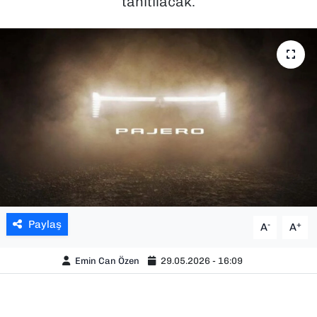
tanıtılacak.
SAĞLIK
SPOR
TEKNOLOJİ
YAŞAM
YEREL YÖNETİMLER
Paylaş
-
+
A
A
Emin Can Özen
29.05.2026 - 16:09