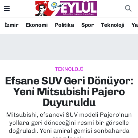
Resmi İlanlar
Konak Nöbetçi Eczaneler
İzmir
Ekonomi
Politika
Spor
Teknoloji
Y
BİLİM
Konak Hava Durumu
DÜNYA
Konak Trafik Yoğunluk Haritası
TEKNOLOJİ
EĞİTİM
Süper Lig Puan Durumu ve Fikstür
Efsane SUV Geri Dönüyor:
EKONOMİ
Tüm Manşetler
Yeni Mitsubishi Pajero
Duyuruldu
KÜLTÜR SANAT
Son Dakika Haberleri
Mitsubishi, efsanevi SUV modeli Pajero'nun
MAGAZİN
Haber Arşivi
yollara geri döneceğini resmi bir görselle
doğruladı. Yeni amiral gemisi sonbaharda
POLİTİKA