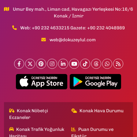
Umur Bey mah., Liman cad, Havagazı Yerleşkesi No:16/6
Konak / İzmir
Web: +90 232 4633215 Gazete: +90 232 4048989
web@dokuzeylul.com
Konak Nöbetçi
Konak Hava Durumu
Eczaneler
Konak Trafik Yoğunluk
Puan Durumu ve
Haritası
Fikstür