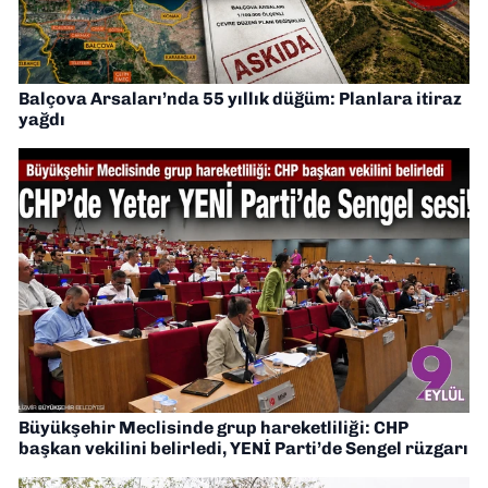
Balçova Arsaları’nda 55 yıllık düğüm: Planlara itiraz
yağdı
Büyükşehir Meclisinde grup hareketliliği: CHP
başkan vekilini belirledi, YENİ Parti’de Sengel rüzgarı