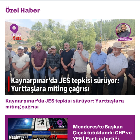
Özel Haber
Kaynarpınar’da JES tepkisi sürüyor: Yurttaşlara
miting çağrısı
Menderes’te Başkan
Çiçek tutuklandı: CHP ve
YENİ Parti iş birliği