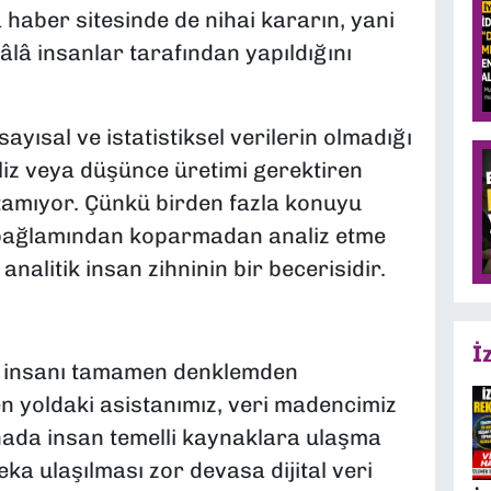
 haber sitesinde de nihai kararın, yani
hâlâ insanlar tarafından yapıldığını
yısal ve istatistiksel verilerin olmadığı
liz veya düşünce üretimi gerektiren
tamıyor. Çünkü birden fazla konuyu
k bağlamından koparmadan analiz etme
nalitik insan zihninin bir becerisidir.
İ
te insanı tamamen denklemden
n yoldaki asistanımız, veri madencimiz
hada insan temelli kaynaklara ulaşma
a ulaşılması zor devasa dijital veri