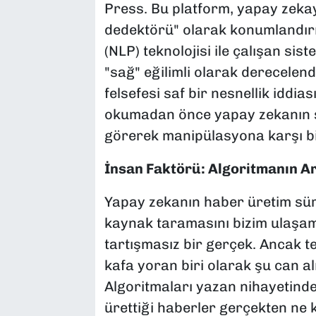
Press
. Bu platform, yapay zekay
dedektörü" olarak konumlandırı
(NLP) teknolojisi ile çalışan sis
"sağ" eğilimli olarak derecelend
felsefesi saf bir nesnellik iddia
okumadan önce yapay zekanın sa
görerek manipülasyona karşı bi
İnsan Faktörü: Algoritmanın A
Yapay zekanın haber üretim süre
kaynak taramasını bizim ulaşam
tartışmasız bir gerçek. Ancak tekn
kafa yoran biri olarak şu can 
Algoritmaları yazan nihayetind
ürettiği haberler gerçekten ne 