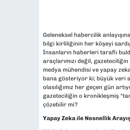
SAĞLIK
SPOR
Geleneksel habercilik anlayışın
TEKNOLOJİ
bilgi kirliliğinin her köşeyi sard
İnsanların haberleri taraflı bu
YAŞAM
araçlarımızı değil, gazeteciliğin
medya mühendisi ve yapay zeka
YEREL YÖNETİMLER
bana gösteriyor ki; büyük veri 
olasılığımız her geçen gün artıy
gazeteciliğin o kronikleşmiş "tar
çözebilir mi?
Yapay Zeka ile Nesnellik Aray