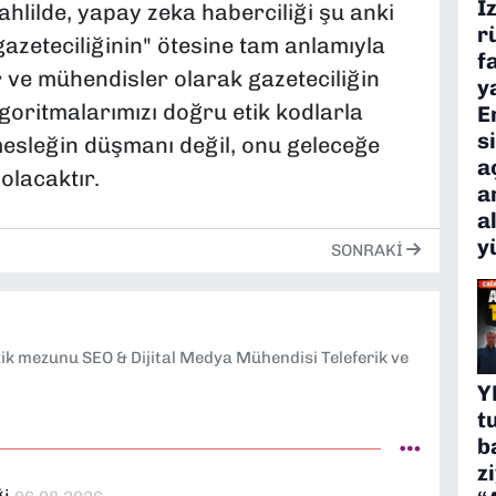
İ
hlilde, yapay zeka haberciliği şu anki
r
 gazeteciliğinin" ötesine tam anlamıyla
f
er ve mühendisler olarak gazeteciliğin
y
goritmalarımızı doğru etik kodlarla
E
s
mesleğin düşmanı değil, onu geleceğe
a
olacaktır.
a
a
y
SONRAKI
k mezunu SEO & Dijital Medya Mühendisi Teleferik ve
Y
t
b
z
ği