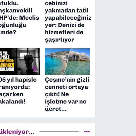
utuklu,
cebinizi
aşkanvekili
yakmadan tatil
HP’de: Meclis
yapabileceğiniz
oğunluğu
yer: Denizi de
imde?
hizmetleri de
şaşırtıyor
05 yıl hapisle
Çeşme’nin gizli
ranıyordu:
cenneti ortaya
açarken
çıktı! Ne
akalandı!
işletme var ne
ücret…
ükleniyor...