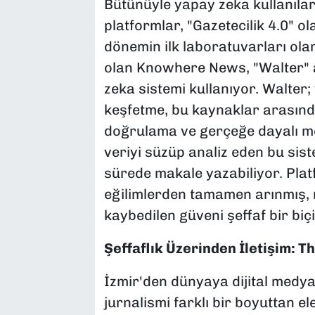
Bütünüyle yapay zeka kullanılara
platformlar, "Gazetecilik 4.0" o
dönemin ilk laboratuvarları ola
olan
Knowhere News
, "Walter"
zeka sistemi kullanıyor. Walter
keşfetme, bu kaynaklar arasında
doğrulama ve gerçeğe dayalı me
veriyi süzüp analiz eden bu sis
sürede makale yazabiliyor. Plat
eğilimlerden tamamen arınmış,
kaybedilen güveni şeffaf bir biç
Şeffaflık Üzerinden İletişim: T
İzmir'den dünyaya dijital medyan
jurnalismi farklı bir boyuttan el