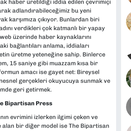
k haber üretildiği iddia edilen çevrimiçi
larak adlandırabileceğimiz bu yeni
rak karşımıza çıkıyor. Bunlardan biri
 adını verdikleri çok katmanlı bir yapay
; web üzerinde haber kaynaklarını
ki bağlantıları anlama, iddiaları
tin üretme yeteneğine sahip. Binlerce
tem, 15 saniye gibi muazzam kısa bir
formun amacı ise gayet net: Bireysel
 nesnel gerçekleri okuyucuya sunmak ve
imde geri getirmek.
he Bipartisan Press
ın evrimini izlerken ilgimi çeken ve
e alan bir diğer model ise
The Bipartisan