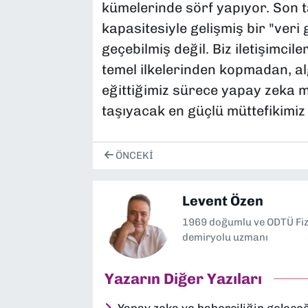
kümelerinde sörf yapıyor. Son ta
kapasitesiyle gelişmiş bir "veri
geçebilmiş değil. Biz iletişimcil
temel ilkelerinden kopmadan, al
eğittiğimiz sürece yapay zeka 
taşıyacak en güçlü müttefikimiz 
ÖNCEKI
Levent Özen
1969 doğumlu ve ODTÜ Fizi
demiryolu uzmanı
Yazarın Diğer Yazıları
Yapay zeka ve haberciliğin gelece