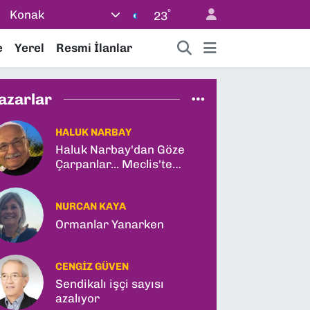
°
Konak
23
e
Yerel
Resmi İlanlar
azarlar
HALUK NARBAY
Haluk Narbay'dan Göze
Çarpanlar... Meclis'te
Tarihi Yasa Teklifi ve
Gabar Rekoru!
NURCAN KAYA
Ormanlar Yanarken
CENGIZ GÜVEN
Sendikalı işçi sayısı
azalıyor