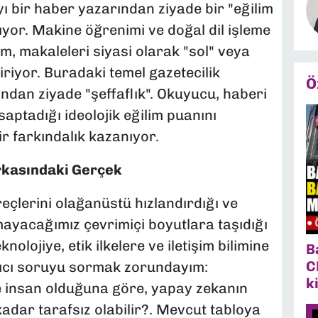
ı bir haber yazarından ziyade bir "eğilim
yor. Makine öğrenimi ve doğal dil işleme
tem, makaleleri siyasi olarak "sol" veya
iriyor. Buradaki temel gazetecilik
Ö
sından ziyade "şeffaflık". Okuyucu, haberi
ptadığı ideolojik eğilim puanını
r farkındalık kazanıyor.
rkasındaki Gerçek
çlerini olağanüstü hızlandırdığı ve
ayacağımız çevrimiçi boyutlara taşıdığı
olojiye, etik ilkelere ve iletişim bilimine
B
C
alıcı soruyu sormak zorundayım:
k
e insan olduğuna göre, yapay zekanın
kadar tarafsız olabilir?. Mevcut tabloya