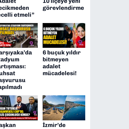
Adalet
10 ilçeye yeni
ecikmeden
görevlendirme
ecelli etmeli”
arşıyaka’da
6 buçuk yıldır
tadyum
bitmeyen
artışması:
adalet
uhsat
mücadelesi!
aşvurusu
apılmadı
aşkan
İzmir’de