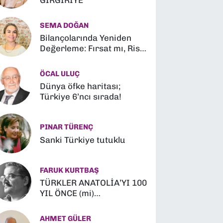
GIRGIRİYE
SEMA DOĞAN
Bilançolarında Yeniden
Değerleme: Fırsat mı, Risk
mi?
ÖCAL ULUÇ
Dünya öfke haritası;
Türkiye 6’ncı sırada!
PINAR TÜRENÇ
Sanki Türkiye tutuklu
FARUK KURTBAŞ
TÜRKLER ANATOLİA’YI 100
YIL ÖNCE (mi)
FETHETMİŞLER (?)
AHMET GÜLER