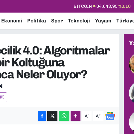
DOLAR
47,6704
%0
EURO
55,0406
%-0.08
Ekonomi
Politika
Spor
Teknoloji
Yaşam
Türkiy
STERLİN
64,2143
%0
GRAM ALTIN
6500.87
%0.12
Y
ilik 4.0: Algoritmalar
BİST100
13.799
%70
r Koltuğuna
BITCOIN
64.643,95
%0.16
ca Neler Oluyor?
N
-
+
A
A