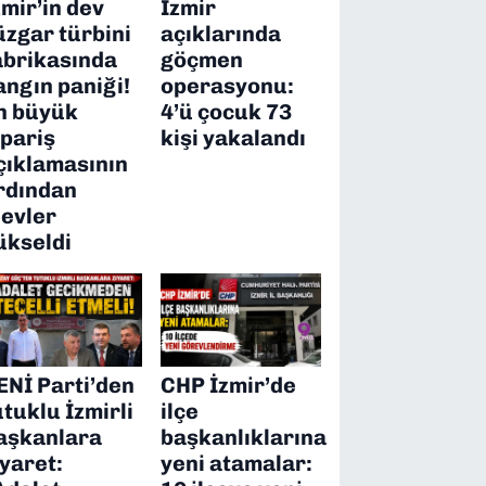
zmir’in dev
İzmir
üzgar türbini
açıklarında
abrikasında
göçmen
angın paniği!
operasyonu:
n büyük
4’ü çocuk 73
ipariş
kişi yakalandı
çıklamasının
rdından
levler
ükseldi
ENİ Parti’den
CHP İzmir’de
utuklu İzmirli
ilçe
aşkanlara
başkanlıklarına
iyaret:
yeni atamalar: