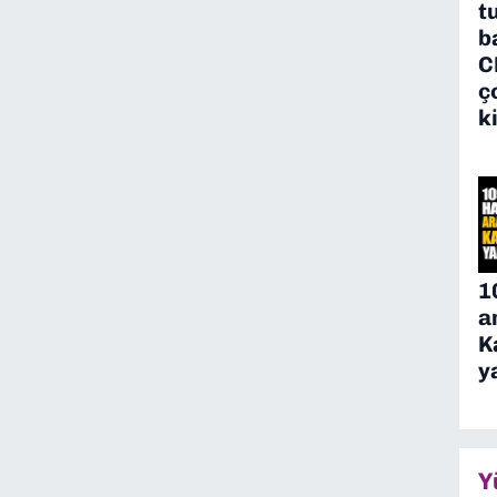
t
b
C
ç
k
1
a
K
y
Y