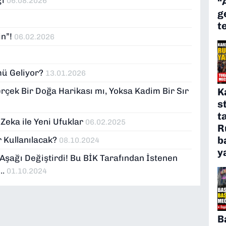
“
06.08.2026
g
t
in”!
06.02.2026
mü Geliyor?
13.01.2026
erçek Bir Doğa Harikası mı, Yoksa Kadim Bir Sır
K
s
t
Zeka ile Yeni Ufuklar
06.02.2025
R
b
 Kullanılacak?
08.10.2024
y
 Aşağı Değiştirdi! Bu BİK Tarafından İstenen
..
01.10.2024
B