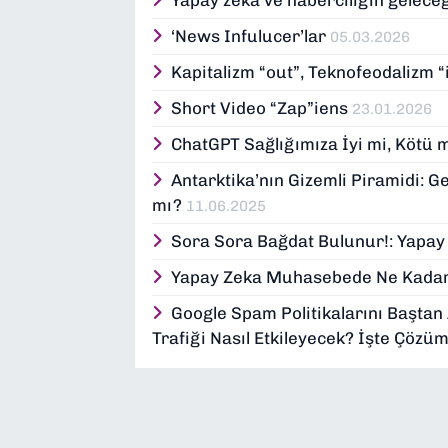
‘News Infulucer’lar
05.03.2026
Kapitalizm “out”, Teknofeodalizm “
Short Video “Zap”iens
23.01.2026
ChatGPT Sağlığımıza İyi mi, Kötü 
Antarktika’nın Gizemli Piramidi: G
mı?
11.06.2025
Sora Sora Bağdat Bulunur!: Yapay 
Yapay Zeka Muhasebede Ne Kadar
Google Spam Politikalarını Baştan
Trafiği Nasıl Etkileyecek? İşte Çözüm