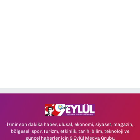
İzmir son dakika haber, ulusal, ekonomi, siyaset, magazin,
bölgesel, spor, turizm, etkinlik, tarih, bilim, teknoloji ve
güncel haberler için 9 Eylül Medya Grubu