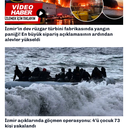
İzmir’in dev rüzgar türbini fabrikasında yangın
paniği! En büyük sipariş açıklamasının ardından
alevler yükseldi
İzmir açıklarında göçmen operasyonu: 4’ü çocuk 73
kişi yakalandı