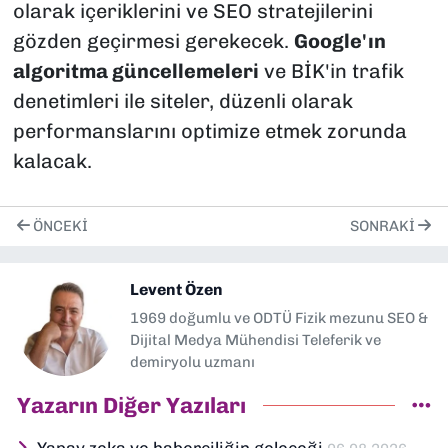
olarak içeriklerini ve SEO stratejilerini
gözden geçirmesi gerekecek.
Google'ın
algoritma güncellemeleri
ve BİK'in trafik
denetimleri ile siteler, düzenli olarak
performanslarını optimize etmek zorunda
kalacak.
ÖNCEKI
SONRAKI
Levent Özen
1969 doğumlu ve ODTÜ Fizik mezunu SEO &
Dijital Medya Mühendisi Teleferik ve
demiryolu uzmanı
Yazarın Diğer Yazıları
Yapay zeka ve haberciliğin geleceği