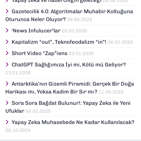
06.08.2026
Gazetecilik 4.0: Algoritmalar Muhabir Koltuğuna
Oturunca Neler Oluyor?
06.06.2026
‘News Infulucer’lar
05.03.2026
Kapitalizm “out”, Teknofeodalizm “in”!
06.02.2026
Short Video “Zap”iens
23.01.2026
ChatGPT Sağlığımıza İyi mi, Kötü mü Geliyor?
13.01.2026
Antarktika’nın Gizemli Piramidi: Gerçek Bir Doğa
Harikası mı, Yoksa Kadim Bir Sır mı?
11.06.2025
Sora Sora Bağdat Bulunur!: Yapay Zeka ile Yeni
Ufuklar
06.02.2025
Yapay Zeka Muhasebede Ne Kadar Kullanılacak?
08.10.2024