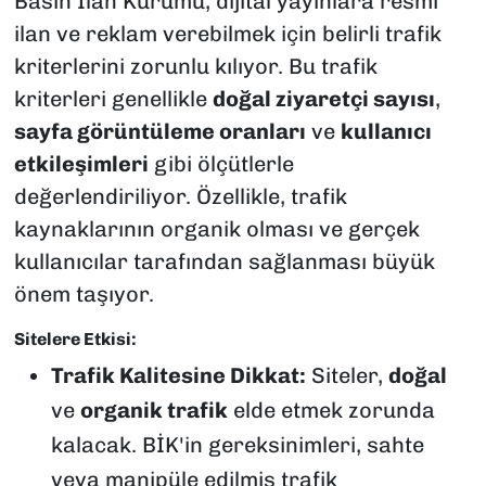
Basın İlan Kurumu, dijital yayınlara resmi
ilan ve reklam verebilmek için belirli trafik
kriterlerini zorunlu kılıyor. Bu trafik
kriterleri genellikle
doğal ziyaretçi sayısı
,
sayfa görüntüleme oranları
ve
kullanıcı
etkileşimleri
gibi ölçütlerle
değerlendiriliyor. Özellikle, trafik
kaynaklarının organik olması ve gerçek
kullanıcılar tarafından sağlanması büyük
önem taşıyor.
Sitelere Etkisi:
Trafik Kalitesine Dikkat:
Siteler,
doğal
ve
organik trafik
elde etmek zorunda
kalacak. BİK'in gereksinimleri, sahte
veya manipüle edilmiş trafik