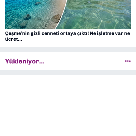
Çeşme’nin gizli cenneti ortaya çıktı! Ne işletme var ne
ücret…
Yükleniyor...