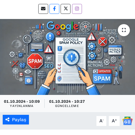
SAĞLIK
SPOR
TEKNOLOJİ
YAŞAM
YEREL YÖNETİMLER
01.10.2024 - 10:09
01.10.2024 - 10:27
YAYINLANMA
GÜNCELLEME
Paylaş
-
+
A
A