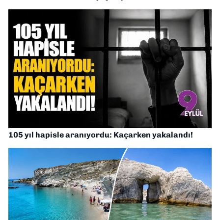
105 yıl hapisle aranıyordu: Kaçarken yakalandı!