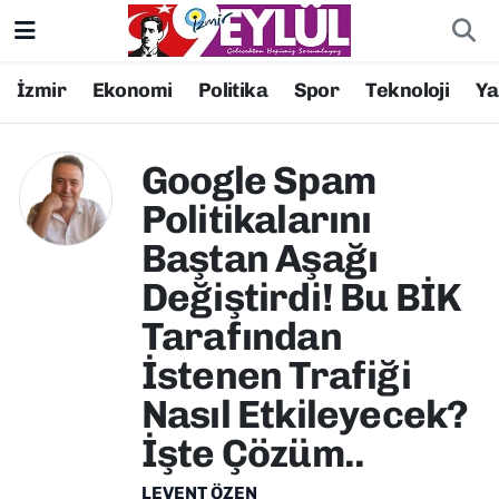
Resmi İlanlar
Konak Nöbetçi Eczaneler
İzmir
Ekonomi
Politika
Spor
Teknoloji
Y
BİLİM
Konak Hava Durumu
Google Spam
DÜNYA
Konak Trafik Yoğunluk Haritası
Politikalarını
Baştan Aşağı
EĞİTİM
Süper Lig Puan Durumu ve Fikstür
Değiştirdi! Bu BİK
EKONOMİ
Tüm Manşetler
Tarafından
İstenen Trafiği
KÜLTÜR SANAT
Son Dakika Haberleri
Nasıl Etkileyecek?
MAGAZİN
Haber Arşivi
İşte Çözüm..
POLİTİKA
LEVENT ÖZEN