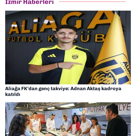
İzmir Haberleri
Aliağa FK’dan genç takviye: Adnan Aktaş kadroya
katıldı