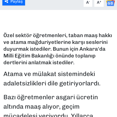
Paylaş
-
+
A
A
SAĞLIK
SPOR
Özel sektör öğretmenleri, taban maaş hakkı
TEKNOLOJİ
ve atama mağduriyetlerine karşı seslerini
duyurmak istediler. Bunun için Ankara'da
YAŞAM
Milli Eğitim Bakanlığı önünde toplanıp
dertlerini anlatmak istediler.
YEREL YÖNETİMLER
Atama ve mülakat sistemindeki
adaletsizlikleri dile getiriyorlardı.
Bazı öğretmenler asgari ücretin
altında maaş alıyor, geçim
mücadelesi veriyordu. Yıllarca