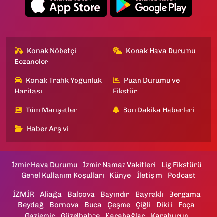
Konak Nöbetçi
Konak Hava Durumu
Eczaneler
Konak Trafik Yoğunluk
Puan Durumu ve
Haritası
Fikstür
Tüm Manşetler
Son Dakika Haberleri
Haber Arşivi
İzmir Hava Durumu
İzmir Namaz Vakitleri
Lig Fikstürü
Genel Kullanım Koşulları
Künye
İletişim
Podcast
İZMİR
Aliağa
Balçova
Bayındır
Bayraklı
Bergama
Beydağ
Bornova
Buca
Çeşme
Çiğli
Dikili
Foça
Gaziemir
Güzelbahçe
Karabağlar
Karaburun