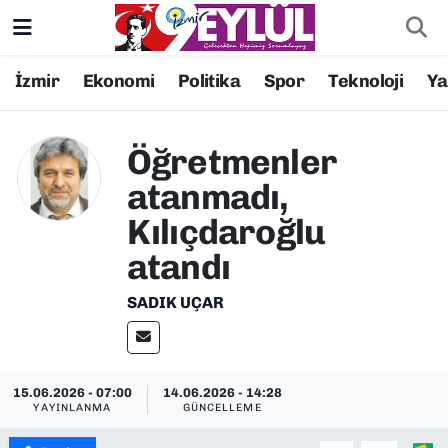
Resmi İlanlar
Konak Nöbetçi Eczaneler
İzmir
Ekonomi
Politika
Spor
Teknoloji
Y
BİLİM
Konak Hava Durumu
Öğretmenler
DÜNYA
Konak Trafik Yoğunluk Haritası
atanmadı,
Kılıçdaroğlu
EĞİTİM
Süper Lig Puan Durumu ve Fikstür
atandı
EKONOMİ
Tüm Manşetler
SADIK UÇAR
KÜLTÜR SANAT
Son Dakika Haberleri
MAGAZİN
Haber Arşivi
15.06.2026 - 07:00
14.06.2026 - 14:28
YAYINLANMA
GÜNCELLEME
POLİTİKA