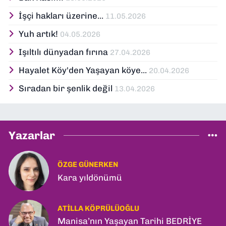
İşçi hakları üzerine...
11.05.2026
Yuh artık!
04.05.2026
Işıltılı dünyadan fırına
27.04.2026
Hayalet Köy'den Yaşayan köye...
20.04.2026
Sıradan bir şenlik değil
13.04.2026
Yazarlar
ÖZGE GÜNERKEN
Kara yıldönümü
ATILLA KÖPRÜLÜOĞLU
Manisa’nın Yaşayan Tarihi BEDRİYE