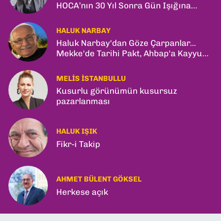
HOCA’nın 30 Yıl Sonra Gün Işığına
Çıkan Son Kitabı; “YİTİRİLMİŞ YILLAR”
HALUK NARBAY
Haluk Narbay'dan Göze Çarpanlar...
Mekke'de Tarihi Pakt, Ahbap'a Kayyum
ve Kerkük Hamlesi!
MELIS İSTANBULLU
Kusurlu görünümün kusursuz
pazarlanması
HALUK IŞIK
Fikr-i Takip
AHMET BÜLENT GÖKSEL
Herkese açık