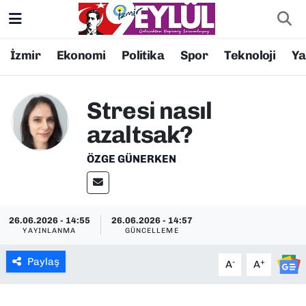
Resmi İlanlar
Konak Nöbetçi Eczaneler
İzmir
Ekonomi
Politika
Spor
Teknoloji
Y
BİLİM
Konak Hava Durumu
Stresi nasıl
DÜNYA
Konak Trafik Yoğunluk Haritası
azaltsak?
EĞİTİM
Süper Lig Puan Durumu ve Fikstür
ÖZGE GÜNERKEN
EKONOMİ
Tüm Manşetler
26.06.2026 - 14:55
26.06.2026 - 14:57
KÜLTÜR SANAT
Son Dakika Haberleri
YAYINLANMA
GÜNCELLEME
MAGAZİN
Haber Arşivi
Paylaş
-
+
A
A
POLİTİKA