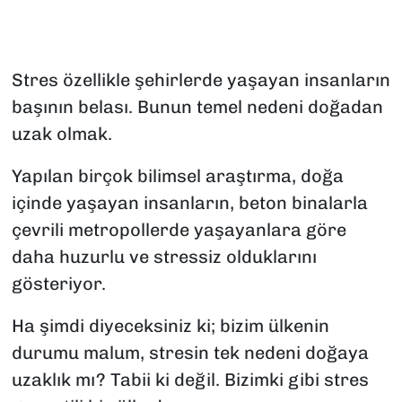
SAĞLIK
Stres özellikle şehirlerde yaşayan insanların
SPOR
başının belası. Bunun temel nedeni doğadan
TEKNOLOJİ
uzak olmak.
YAŞAM
Yapılan birçok bilimsel araştırma, doğa
içinde yaşayan insanların, beton binalarla
YEREL YÖNETİMLER
çevrili metropollerde yaşayanlara göre
daha huzurlu ve stressiz olduklarını
gösteriyor.
Ha şimdi diyeceksiniz ki; bizim ülkenin
durumu malum, stresin tek nedeni doğaya
uzaklık mı? Tabii ki değil. Bizimki gibi stres