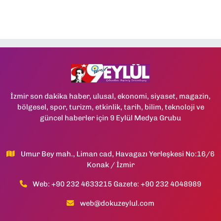
İzmir son dakika haber, ulusal, ekonomi, siyaset, magazin,
bölgesel, spor, turizm, etkinlik, tarih, bilim, teknoloji ve
güncel haberler için 9 Eylül Medya Grubu
Umur Bey mah., Liman cad, Havagazı Yerleşkesi No:16/6
Konak / İzmir
Web: +90 232 4633215 Gazete: +90 232 4048989
web@dokuzeylul.com