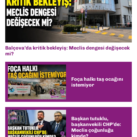
Balçova’da kritik bekleyiş: Meclis dengesi değişecek
mi?
Foça halkı taş ocağını
istemiyor
Başkan tutuklu,
başkanvekili CHP’de:
Meclis çoğunluğu
kimde?