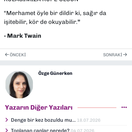
“Merhamet öyle bir dildir ki, sağır da
işitebilir, kör de okuyabilir.
”
- Mark Twain
ÖNCEKI
SONRAKI
Özge Günerken
Yazarın Diğer Yazıları
Denge bir kez bozuldu mu...
18.07.2026
Toplanan canlar nerede?
04.07.2026