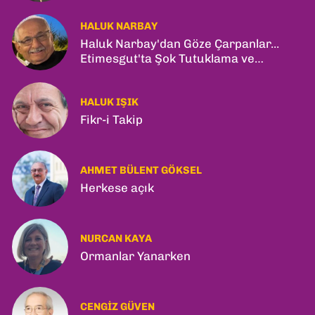
HALUK NARBAY
Haluk Narbay'dan Göze Çarpanlar...
Etimesgut'ta Şok Tutuklama ve
Ankara'da Şam Zirvesi!
HALUK IŞIK
Fikr-i Takip
AHMET BÜLENT GÖKSEL
Herkese açık
NURCAN KAYA
Ormanlar Yanarken
CENGIZ GÜVEN