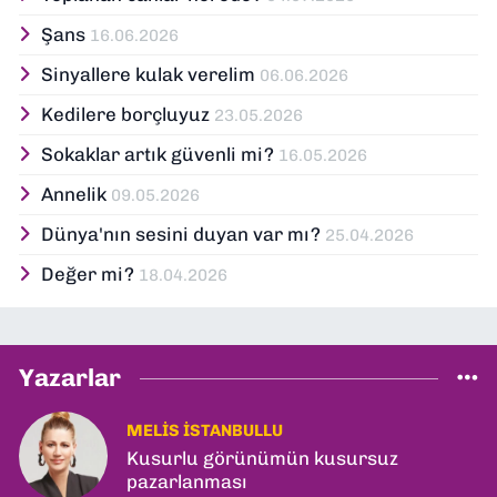
Şans
16.06.2026
Sinyallere kulak verelim
06.06.2026
Kedilere borçluyuz
23.05.2026
Sokaklar artık güvenli mi?
16.05.2026
Annelik
09.05.2026
Dünya'nın sesini duyan var mı?
25.04.2026
Değer mi?
18.04.2026
Yazarlar
MELIS İSTANBULLU
Kusurlu görünümün kusursuz
pazarlanması