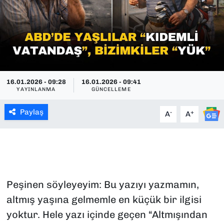
SAĞLIK
SPOR
TEKNOLOJİ
16.01.2026 - 09:28
16.01.2026 - 09:41
YAYINLANMA
GÜNCELLEME
YAŞAM
Paylaş
-
+
A
A
YEREL YÖNETİMLER
Peşinen söyleyeyim: Bu yazıyı yazmamın,
altmış yaşına gelmemle en küçük bir ilgisi
yoktur. Hele yazı içinde geçen “Altmışından