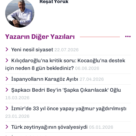
Reşat Yörük
Yazarın Diğer Yazıları
Yeni nesil siyaset
22.07.2026
Kılıçdaroğlu'na kritik soru: Kocaoğlu'na destek
için neden 8 gün beklediniz?
06.06.2026
İspanyolların Karagöz Ayıbı
27.04.2026
Şapkacı Bedri Bey'in 'Şapka Çıkarılacak' Oğlu
15.03.2026
İzmir’de 33 yıl önce yapay yağmur yağdırılmıştı
23.01.2026
Türk zeytinyağının şövalyesiydi
05.01.2026