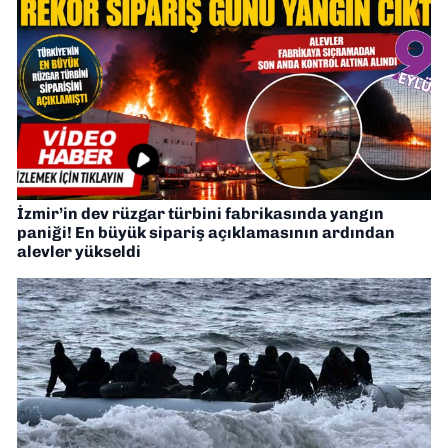
İzmir’in dev rüzgar türbini fabrikasında yangın
paniği! En büyük sipariş açıklamasının ardından
alevler yükseldi