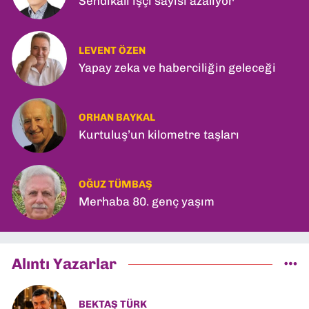
Sendikalı işçi sayısı azalıyor
LEVENT ÖZEN
Yapay zeka ve haberciliğin geleceği
ORHAN BAYKAL
Kurtuluş’un kilometre taşları
OĞUZ TÜMBAŞ
Merhaba 80. genç yaşım
Alıntı Yazarlar
BEKTAŞ TÜRK