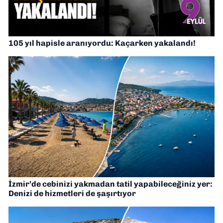
105 yıl hapisle aranıyordu: Kaçarken yakalandı!
İzmir’de cebinizi yakmadan tatil yapabileceğiniz yer:
Denizi de hizmetleri de şaşırtıyor