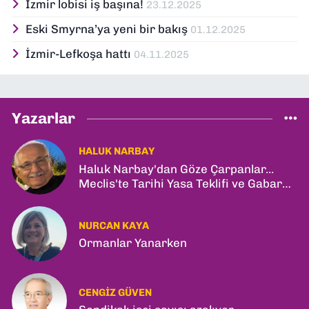
İzmir lobisi iş başına!
23.12.2025
Eski Smyrna’ya yeni bir bakış
01.12.2025
İzmir-Lefkoşa hattı
04.11.2025
Yazarlar
HALUK NARBAY
Haluk Narbay'dan Göze Çarpanlar...
Meclis'te Tarihi Yasa Teklifi ve Gabar
Rekoru!
NURCAN KAYA
Ormanlar Yanarken
CENGIZ GÜVEN