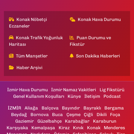
Konak Nöbetçi
Konak Hava Durumu
Eczaneler
Konak Trafik Yoğunluk
Puan Durumu ve
Haritası
Fikstür
Tüm Manşetler
Son Dakika Haberleri
Haber Arşivi
İzmir Hava Durumu
İzmir Namaz Vakitleri
Lig Fikstürü
Genel Kullanım Koşulları
Künye
İletişim
Podcast
İZMİR
Aliağa
Balçova
Bayındır
Bayraklı
Bergama
Beydağ
Bornova
Buca
Çeşme
Çiğli
Dikili
Foça
Gaziemir
Güzelbahçe
Karabağlar
Karaburun
Karşıyaka
Kemalpaşa
Kiraz
Kınık
Konak
Menderes