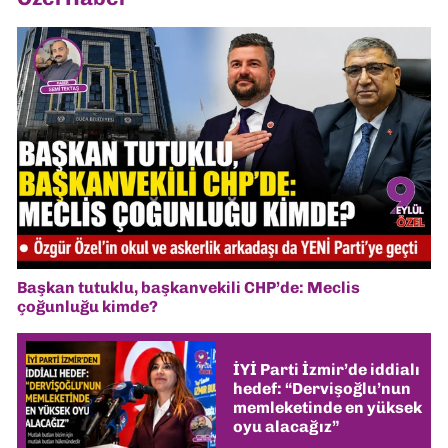
Başkan tutuklu, başkanvekili CHP’de: Meclis
çoğunluğu kimde?
İYİ Parti İzmir’de iddialı
hedef: “Dervişoğlu’nun
memleketinde en yüksek
oyu alacağız”