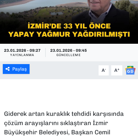
SAĞLIK
SPOR
TEKNOLOJİ
23.01.2026 - 09:27
23.01.2026 - 09:45
YAYINLANMA
GÜNCELLEME
YAŞAM
Paylaş
-
+
A
A
YEREL YÖNETİMLER
Giderek artan kuraklık tehdidi karşısında
çözüm arayışlarını sıklaştıran İzmir
Büyükşehir Belediyesi, Başkan Cemil