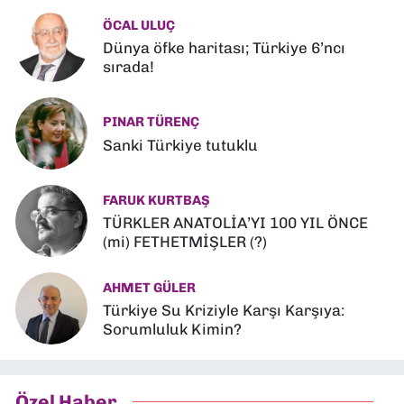
ÖCAL ULUÇ
Dünya öfke haritası; Türkiye 6’ncı
sırada!
PINAR TÜRENÇ
Sanki Türkiye tutuklu
FARUK KURTBAŞ
TÜRKLER ANATOLİA’YI 100 YIL ÖNCE
(mi) FETHETMİŞLER (?)
AHMET GÜLER
Türkiye Su Kriziyle Karşı Karşıya:
Sorumluluk Kimin?
Özel Haber