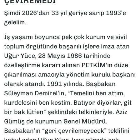
ÇEVİREMEDİ
Şimdi 2026’dan 33 yıl geriye sarıp 1993’e
gelelim.
İş yaşamı boyunca pek çok kurum ve sivil
toplum örgütünde başarılı işlere imza atan
Uğur Yüce, 28 Mayıs 1986 tarihinde
özelleştirme kararı alınan PETKİM’in düze
çıkarılması amacıyla yönetim kurulu başkanı
olarak atandı. 1991 yılında. Başbakan
Süleyman Demirel’in, “Temelini ben attım,
kurdelesini ben kestim. Batıyor diyorlar, git
bir bak lütfen” şeklindeki telkinleriyle. Aziz
Gümüş de kurumun Genel Müdürü.
Başbakan’ın “geri çevrilemeyecek” teklifini
kabul eden Uğur Yüce, kısa sürede çok