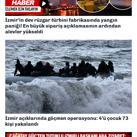
İzmir’in dev rüzgar türbini fabrikasında yangın
paniği! En büyük sipariş açıklamasının ardından
alevler yükseldi
İzmir açıklarında göçmen operasyonu: 4’ü çocuk 73
kişi yakalandı