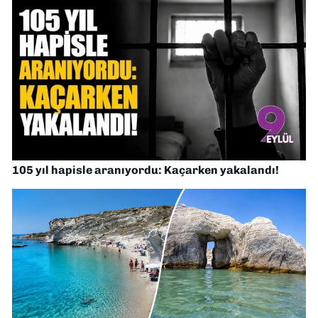
105 yıl hapisle aranıyordu: Kaçarken yakalandı!