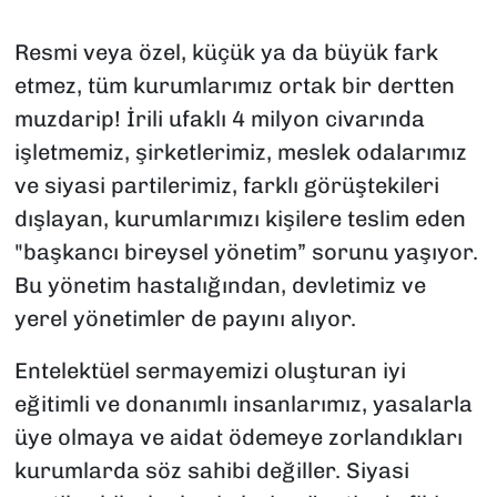
SAĞLIK
Resmi veya özel, küçük ya da büyük fark
etmez, tüm kurumlarımız ortak bir dertten
SPOR
muzdarip! İrili ufaklı 4 milyon civarında
işletmemiz, şirketlerimiz, meslek odalarımız
TEKNOLOJİ
ve siyasi partilerimiz, farklı görüştekileri
YAŞAM
dışlayan, kurumlarımızı kişilere teslim eden
"başkancı bireysel yönetim” sorunu yaşıyor.
YEREL YÖNETİMLER
Bu yönetim hastalığından, devletimiz ve
yerel yönetimler de payını alıyor.
Entelektüel sermayemizi oluşturan iyi
eğitimli ve donanımlı insanlarımız, yasalarla
üye olmaya ve aidat ödemeye zorlandıkları
kurumlarda söz sahibi değiller. Siyasi