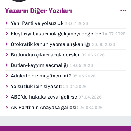
Yazarın Diğer Yazıları
Yeni Parti ve yolsuzluk
28.07.2026
Eleştiriyi bastırmak gelişmeyi engeller
14.07.2026
Otokratik kanun yapma alışkanlığı
30.06.2026
Butlandan çıkarılacak dersler
02.06.2026
Butlan-kayyım saçmalığı
19.05.2026
Adalette hız mı güven mi?
05.05.2026
Yolsuzluk için siyaset!
21.04.2026
ABD’de hukuka zeval gelirse
07.04.2026
AK Parti’nin Anayasa gailesi!
24.03.2026