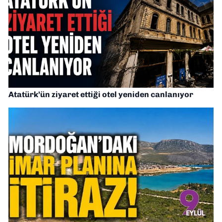
Atatürk’ün ziyaret ettiği otel yeniden canlanıyor