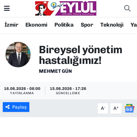
Resmi İlanlar
Konak Nöbetçi Eczaneler
İzmir
Ekonomi
Politika
Spor
Teknoloji
Y
BİLİM
Konak Hava Durumu
Bireysel yönetim
DÜNYA
Konak Trafik Yoğunluk Haritası
hastalığımız!
EĞİTİM
Süper Lig Puan Durumu ve Fikstür
MEHMET GÜN
EKONOMİ
Tüm Manşetler
16.06.2026 - 08:00
15.06.2026 - 17:26
YAYINLANMA
GÜNCELLEME
KÜLTÜR SANAT
Son Dakika Haberleri
Paylaş
-
+
A
A
MAGAZİN
Haber Arşivi
POLİTİKA