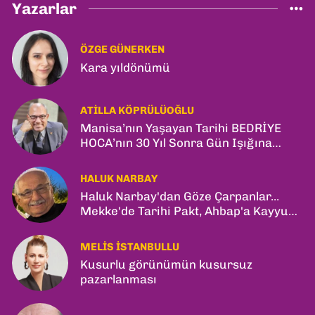
Yazarlar
ÖZGE GÜNERKEN
Kara yıldönümü
ATILLA KÖPRÜLÜOĞLU
Manisa’nın Yaşayan Tarihi BEDRİYE
HOCA’nın 30 Yıl Sonra Gün Işığına
Çıkan Son Kitabı; “YİTİRİLMİŞ YILLAR”
HALUK NARBAY
Haluk Narbay'dan Göze Çarpanlar...
Mekke'de Tarihi Pakt, Ahbap'a Kayyum
ve Kerkük Hamlesi!
MELIS İSTANBULLU
Kusurlu görünümün kusursuz
pazarlanması