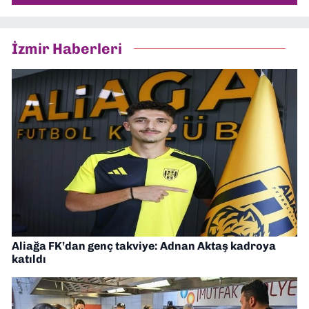
İzmir Haberleri
Aliağa FK’dan genç takviye: Adnan Aktaş kadroya
katıldı