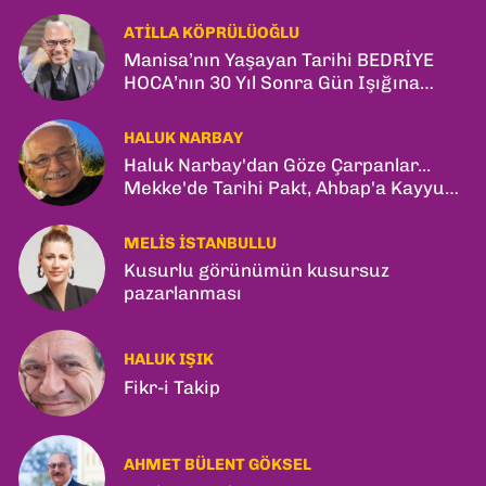
ATILLA KÖPRÜLÜOĞLU
Manisa’nın Yaşayan Tarihi BEDRİYE
HOCA’nın 30 Yıl Sonra Gün Işığına
Çıkan Son Kitabı; “YİTİRİLMİŞ YILLAR”
HALUK NARBAY
Haluk Narbay'dan Göze Çarpanlar...
Mekke'de Tarihi Pakt, Ahbap'a Kayyum
ve Kerkük Hamlesi!
MELIS İSTANBULLU
Kusurlu görünümün kusursuz
pazarlanması
HALUK IŞIK
Fikr-i Takip
AHMET BÜLENT GÖKSEL