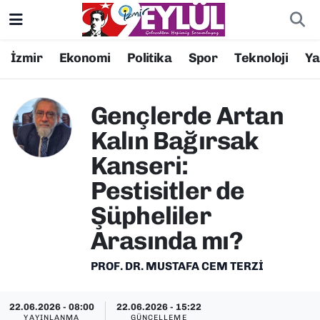
Resmi İlanlar
Konak Nöbetçi Eczaneler
İzmir
Ekonomi
Politika
Spor
Teknoloji
Y
BİLİM
Konak Hava Durumu
Gençlerde Artan
DÜNYA
Konak Trafik Yoğunluk Haritası
Kalın Bağırsak
Kanseri:
EĞİTİM
Süper Lig Puan Durumu ve Fikstür
Pestisitler de
EKONOMİ
Tüm Manşetler
Şüpheliler
Arasında mı?
KÜLTÜR SANAT
Son Dakika Haberleri
PROF. DR. MUSTAFA CEM TERZI
MAGAZİN
Haber Arşivi
22.06.2026 - 08:00
22.06.2026 - 15:22
POLİTİKA
YAYINLANMA
GÜNCELLEME