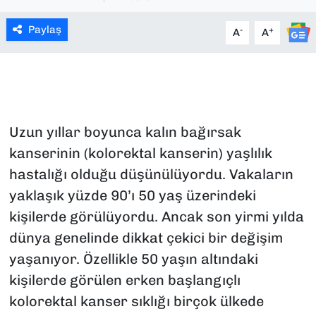
SAĞLIK
Paylaş
-
+
A
A
SPOR
TEKNOLOJİ
Uzun yıllar boyunca kalın bağırsak
YAŞAM
kanserinin (kolorektal kanserin) yaşlılık
YEREL YÖNETİMLER
hastalığı olduğu düşünülüyordu. Vakaların
yaklaşık yüzde 90’ı 50 yaş üzerindeki
kişilerde görülüyordu. Ancak son yirmi yılda
dünya genelinde dikkat çekici bir değişim
yaşanıyor. Özellikle 50 yaşın altındaki
kişilerde görülen erken başlangıçlı
kolorektal kanser sıklığı birçok ülkede