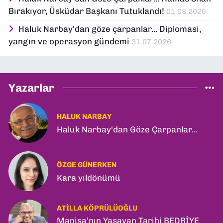
Bırakıyor, Üsküdar Başkanı Tutuklandı!
01.08.2026
Haluk Narbay'dan göze çarpanlar... Diplomasi,
yangın ve operasyon gündemi
31.07.2026
Yazarlar
HALUK NARBAY
Haluk Narbay'dan Göze Çarpanlar...
ÖZGE GÜNERKEN
Kara yıldönümü
ATILLA KÖPRÜLÜOĞLU
Manisa’nın Yaşayan Tarihi BEDRİYE