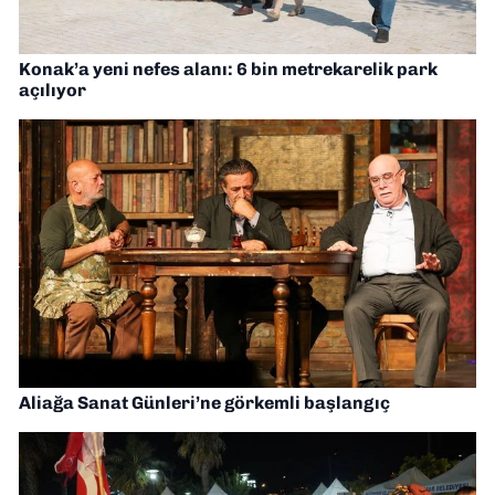
Konak’a yeni nefes alanı: 6 bin metrekarelik park
açılıyor
Aliağa Sanat Günleri’ne görkemli başlangıç