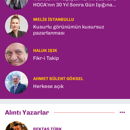
HOCA’nın 30 Yıl Sonra Gün Işığına
Çıkan Son Kitabı; “YİTİRİLMİŞ YILLAR”
MELIS İSTANBULLU
Kusurlu görünümün kusursuz
pazarlanması
HALUK IŞIK
Fikr-i Takip
AHMET BÜLENT GÖKSEL
Herkese açık
Alıntı Yazarlar
BEKTAŞ TÜRK