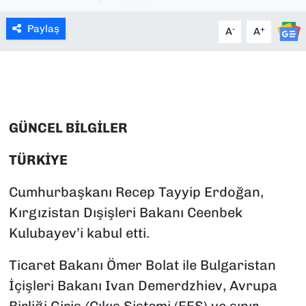
SAĞLIK
Paylaş
-
+
A
A
SPOR
TEKNOLOJİ
GÜNCEL BİLGİLER
YAŞAM
TÜRKİYE
YEREL YÖNETİMLER
Cumhurbaşkanı Recep Tayyip Erdoğan,
Kırgızistan Dışişleri Bakanı Ceenbek
Kulubayev’i kabul etti.
Ticaret Bakanı Ömer Bolat ile Bulgaristan
İçişleri Bakanı Ivan Demerdzhiev, Avrupa