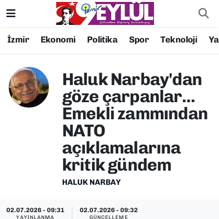
Resmi İlanlar
Konak Nöbetçi Eczaneler
İzmir
Ekonomi
Politika
Spor
Teknoloji
Y
BİLİM
Konak Hava Durumu
Haluk Narbay'dan
DÜNYA
Konak Trafik Yoğunluk Haritası
göze çarpanlar...
Emekli zammından
EĞİTİM
Süper Lig Puan Durumu ve Fikstür
NATO
EKONOMİ
Tüm Manşetler
açıklamalarına
kritik gündem
KÜLTÜR SANAT
Son Dakika Haberleri
HALUK NARBAY
MAGAZİN
Haber Arşivi
02.07.2026 - 09:31
02.07.2026 - 09:32
POLİTİKA
YAYINLANMA
GÜNCELLEME