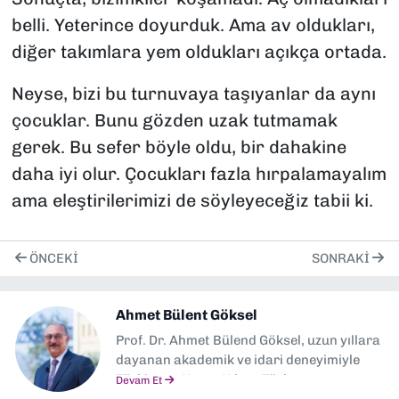
belli. Yeterince doyurduk. Ama av oldukları,
diğer takımlara yem oldukları açıkça ortada.
Neyse, bizi bu turnuvaya taşıyanlar da aynı
çocuklar. Bunu gözden uzak tutmamak
gerek. Bu sefer böyle oldu, bir dahakine
daha iyi olur. Çocukları fazla hırpalamayalım
ama eleştirilerimizi de söyleyeceğiz tabii ki.
ÖNCEKI
SONRAKI
Ahmet Bülent Göksel
Prof. Dr. Ahmet Bülend Göksel, uzun yıllara
dayanan akademik ve idari deneyimiyle
Türkiye ve Kuzey Kıbrıs Türk
Devam Et