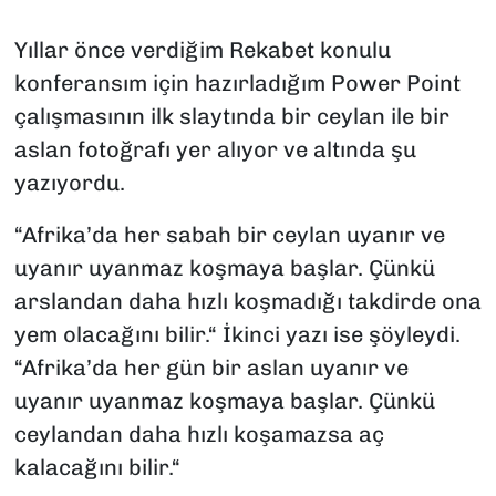
SAĞLIK
Yıllar önce verdiğim Rekabet konulu
konferansım için hazırladığım Power Point
SPOR
çalışmasının ilk slaytında bir ceylan ile bir
aslan fotoğrafı yer alıyor ve altında şu
TEKNOLOJİ
yazıyordu.
YAŞAM
“Afrika’da her sabah bir ceylan uyanır ve
YEREL YÖNETİMLER
uyanır uyanmaz koşmaya başlar. Çünkü
arslandan daha hızlı koşmadığı takdirde ona
yem olacağını bilir.“ İkinci yazı ise şöyleydi.
“Afrika’da her gün bir aslan uyanır ve
uyanır uyanmaz koşmaya başlar. Çünkü
ceylandan daha hızlı koşamazsa aç
kalacağını bilir.“