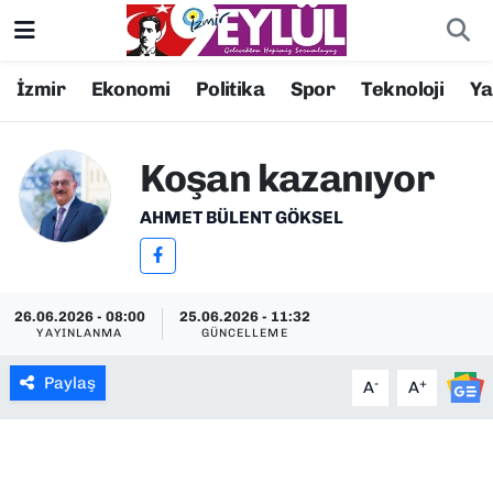
Resmi İlanlar
Konak Nöbetçi Eczaneler
İzmir
Ekonomi
Politika
Spor
Teknoloji
Y
BİLİM
Konak Hava Durumu
Koşan kazanıyor
DÜNYA
Konak Trafik Yoğunluk Haritası
AHMET BÜLENT GÖKSEL
EĞİTİM
Süper Lig Puan Durumu ve Fikstür
EKONOMİ
Tüm Manşetler
26.06.2026 - 08:00
25.06.2026 - 11:32
YAYINLANMA
GÜNCELLEME
KÜLTÜR SANAT
Son Dakika Haberleri
Paylaş
-
+
A
A
MAGAZİN
Haber Arşivi
POLİTİKA