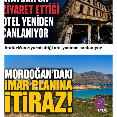
Atatürk’ün ziyaret ettiği otel yeniden canlanıyor