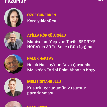
Yazarlar
ÖZGE GÜNERKEN
Kara yıldönümü
ATILLA KÖPRÜLÜOĞLU
Manisa’nın Yaşayan Tarihi BEDRİYE
HOCA’nın 30 Yıl Sonra Gün Işığına
Çıkan Son Kitabı; “YİTİRİLMİŞ YILLAR”
HALUK NARBAY
Haluk Narbay'dan Göze Çarpanlar...
Mekke'de Tarihi Pakt, Ahbap'a Kayyum
ve Kerkük Hamlesi!
MELIS İSTANBULLU
Kusurlu görünümün kusursuz
pazarlanması