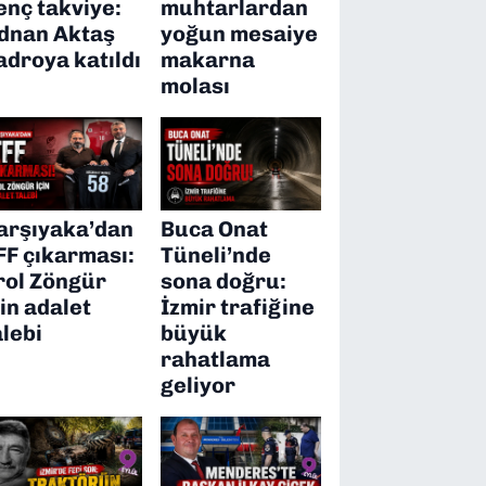
enç takviye:
muhtarlardan
dnan Aktaş
yoğun mesaiye
adroya katıldı
makarna
molası
arşıyaka’dan
Buca Onat
FF çıkarması:
Tüneli’nde
rol Zöngür
sona doğru:
çin adalet
İzmir trafiğine
alebi
büyük
rahatlama
geliyor