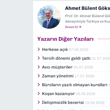
Ahmet Bülent Göks
Prof. Dr. Ahmet Bülend Gö
deneyimiyle Türkiye ve Ku
önemli katkılar sunmuş sa
Devam Et
başlayan akademik kariyeri
yöneticilik görevleriyle t
Yazarın Diğer Yazıları
rektörü olarak bilim dün
alanında uzmanlaşan Göks
Herkese açık
07.08.2026
İzmir’deki çeşitli sivil to
Tercih dönemi geldi çattı
31.07.202
ödül ve plaketle onurlandı
halkla ilişkiler alanlarında
Avcı müşteriler
24.07.2026
Zaman yönetimi
17.07.2026
Büroların yazılı olmayan kuralları
Koşan kazanıyor
26.06.2026
İletişimsizlik becerisi
19.06.2026