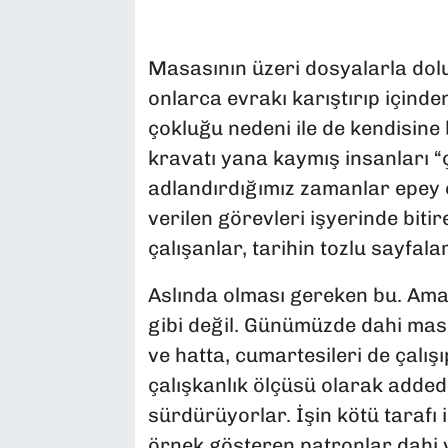
SAĞLIK
Masasının üzeri dosyalarla dol
SPOR
onlarca evrakı karıştırıp içinde
çokluğu nedeni ile de kendisine
TEKNOLOJİ
kravatı yana kaymış insanları “ç
adlandırdığımız zamanlar epey es
YAŞAM
verilen görevleri işyerinde biti
YEREL YÖNETİMLER
çalışanlar, tarihin tozlu sayfal
Aslında olması gereken bu. Ama
gibi değil. Günümüzde dahi mas
ve hatta, cumartesileri de çalışı
çalışkanlık ölçüsü olarak addede
sürdürüyorlar. İşin kötü tarafı i
örnek gösteren patronlar dahi 