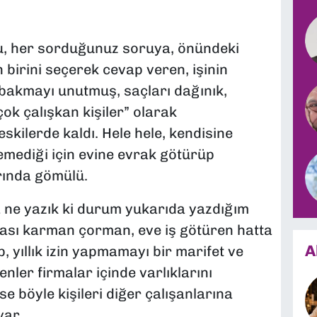
u, her sorduğunuz soruya, önündeki
n birini seçerek cevap veren, işinin
 bakmayı unutmuş, saçları dağınık,
ok çalışkan kişiler” olarak
kilerde kaldı. Hele hele, kendisine
remediği için evine evrak götürüp
arında gömülü.
 ne yazık ki durum yukarıda yazdığım
ası karman çorman, eve iş götüren hatta
A
p, yıllık izin yapmamayı bir marifet ve
nler firmalar içinde varlıklarını
se böyle kişileri diğer çalışanlarına
var.