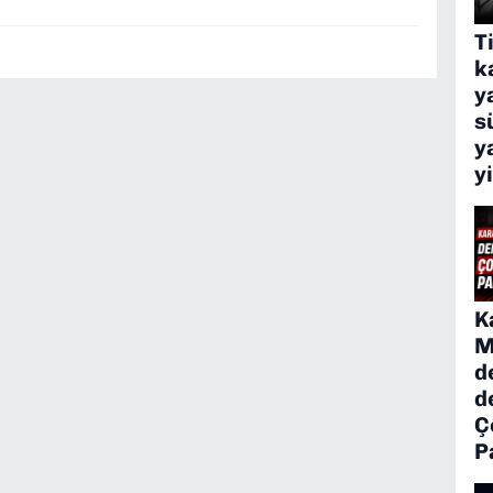
T
k
y
s
y
y
K
M
d
d
Ç
P