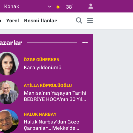
°
Konak
38
e
Yerel
Resmi İlanlar
azarlar
ÖZGE GÜNERKEN
Kara yıldönümü
ATILLA KÖPRÜLÜOĞLU
Manisa’nın Yaşayan Tarihi
BEDRİYE HOCA’nın 30 Yıl
Sonra Gün Işığına Çıkan
Son Kitabı; “YİTİRİLMİŞ
HALUK NARBAY
YILLAR”
Haluk Narbay'dan Göze
Çarpanlar... Mekke'de