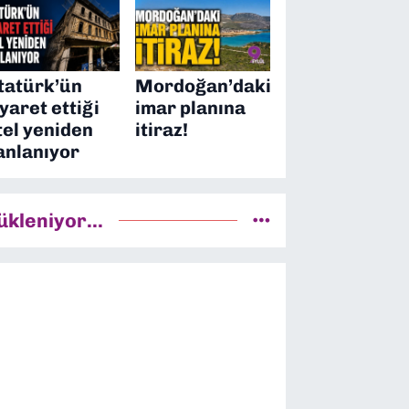
tatürk’ün
Mordoğan’daki
iyaret ettiği
imar planına
tel yeniden
itiraz!
anlanıyor
ükleniyor...