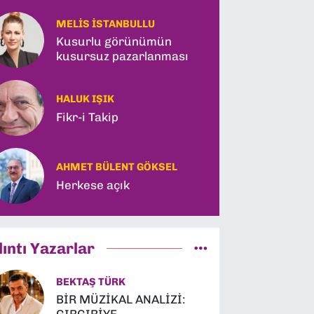
Tarihi Pakt, Ahbap'a
Kayyum ve Kerkük
MELIS İSTANBULLU
Hamlesi!
Kusurlu görünümün
kusursuz pazarlanması
HALUK IŞIK
Fikr-i Takip
AHMET BÜLENT GÖKSEL
Herkese açık
lıntı Yazarlar
BEKTAŞ TÜRK
BİR MÜZİKAL ANALİZİ: