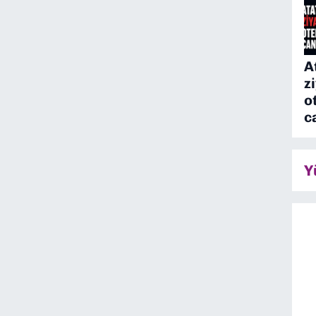
A
z
o
c
Y