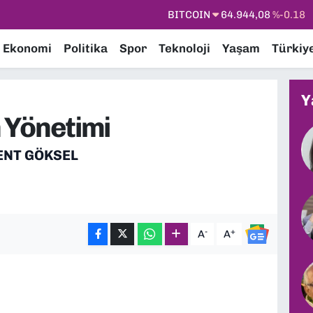
DOLAR
47,7436
%0.18
EURO
55,2510
%0.32
Ekonomi
Politika
Spor
Teknoloji
Yaşam
Türkiy
STERLİN
64,4811
%0.38
GRAM ALTIN
6660.55
%0.03
Y
BİST100
13.779
%-14
Yönetimi
BITCOIN
64.944,08
%-0.18
ENT GÖKSEL
-
+
A
A