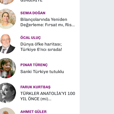
GIRGIRİYE
SEMA DOĞAN
Bilançolarında Yeniden
Değerleme: Fırsat mı, Risk
mi?
ÖCAL ULUÇ
Dünya öfke haritası;
Türkiye 6’ncı sırada!
PINAR TÜRENÇ
Sanki Türkiye tutuklu
FARUK KURTBAŞ
TÜRKLER ANATOLİA’YI 100
YIL ÖNCE (mi)
FETHETMİŞLER (?)
AHMET GÜLER