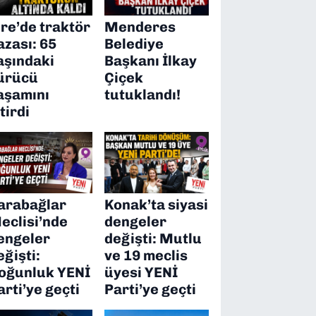
ire’de traktör
Menderes
azası: 65
Belediye
aşındaki
Başkanı İlkay
ürücü
Çiçek
aşamını
tutuklandı!
itirdi
arabağlar
Konak’ta siyasi
eclisi’nde
dengeler
engeler
değişti: Mutlu
eğişti:
ve 19 meclis
oğunluk YENİ
üyesi YENİ
arti’ye geçti
Parti’ye geçti