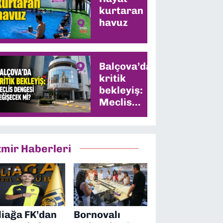
kurtaran
havuz
Balçova’da
kritik
bekleyiş:
Meclis
dengesi
değişecek
mi?
zmir Haberleri
liağa FK’dan
Bornovalı