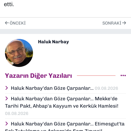
etti.
ÖNCEKI
SONRAKI
Haluk Narbay
Yazarın Diğer Yazıları
Haluk Narbay'dan Göze Çarpanlar...
09.08.2026
Haluk Narbay'dan Göze Çarpanlar... Mekke'de
Tarihi Pakt, Ahbap'a Kayyum ve Kerkük Hamlesi!
08.08.2026
Haluk Narbay'dan Göze Çarpanlar... Etimesgut'ta
Şok Tutuklama ve Ankara'da Şam Zirvesi!