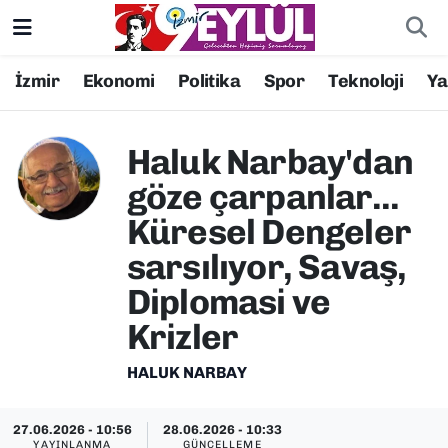
Resmi İlanlar
Konak Nöbetçi Eczaneler
İzmir
Ekonomi
Politika
Spor
Teknoloji
Y
BİLİM
Konak Hava Durumu
Haluk Narbay'dan
DÜNYA
Konak Trafik Yoğunluk Haritası
göze çarpanlar...
Küresel Dengeler
EĞİTİM
Süper Lig Puan Durumu ve Fikstür
sarsılıyor, Savaş,
EKONOMİ
Tüm Manşetler
Diplomasi ve
Krizler
KÜLTÜR SANAT
Son Dakika Haberleri
HALUK NARBAY
MAGAZİN
Haber Arşivi
27.06.2026 - 10:56
28.06.2026 - 10:33
POLİTİKA
YAYINLANMA
GÜNCELLEME