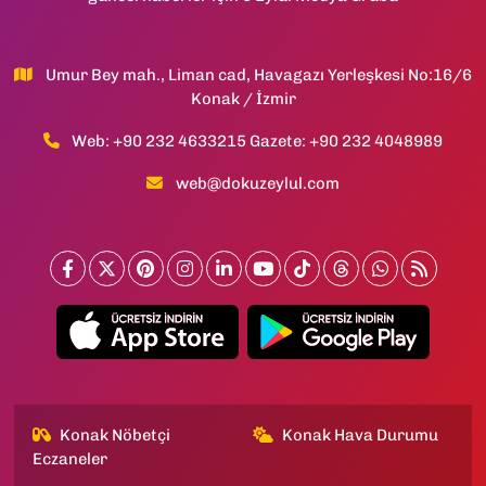
Umur Bey mah., Liman cad, Havagazı Yerleşkesi No:16/6
Konak / İzmir
Web: +90 232 4633215 Gazete: +90 232 4048989
web@dokuzeylul.com
Konak Nöbetçi
Konak Hava Durumu
Eczaneler