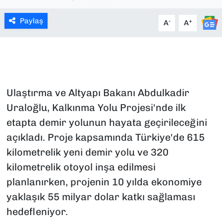
SAĞLIK
Paylaş
-
+
A
A
SPOR
TEKNOLOJİ
Ulaştırma ve Altyapı Bakanı Abdulkadir
YAŞAM
Uraloğlu, Kalkınma Yolu Projesi'nde ilk
YEREL YÖNETİMLER
etapta demir yolunun hayata geçirileceğini
açıkladı. Proje kapsamında Türkiye'de 615
kilometrelik yeni demir yolu ve 320
kilometrelik otoyol inşa edilmesi
planlanırken, projenin 10 yılda ekonomiye
yaklaşık 55 milyar dolar katkı sağlaması
hedefleniyor.