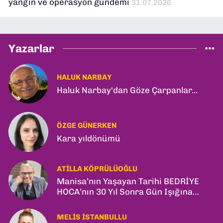
yangın ve operasyon gündemi
31.07.2026
Yazarlar
HALUK NARBAY
Haluk Narbay'dan Göze Çarpanlar...
ÖZGE GÜNERKEN
Kara yıldönümü
ATILLA KÖPRÜLÜOĞLU
Manisa’nın Yaşayan Tarihi BEDRİYE
HOCA’nın 30 Yıl Sonra Gün Işığına
Çıkan Son Kitabı; “YİTİRİLMİŞ YILLAR”
MELIS İSTANBULLU