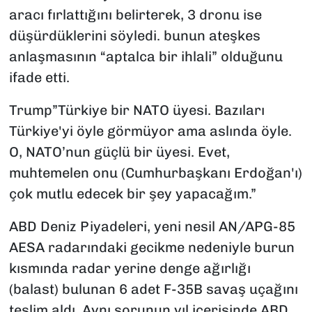
aracı fırlattığını belirterek, 3 dronu ise
düşürdüklerini söyledi. bunun ateşkes
anlaşmasının “aptalca bir ihlali” olduğunu
ifade etti.
Trump”Türkiye bir NATO üyesi. Bazıları
Türkiye'yi öyle görmüyor ama aslında öyle.
O, NATO’nun güçlü bir üyesi. Evet,
muhtemelen onu (Cumhurbaşkanı Erdoğan'ı)
çok mutlu edecek bir şey yapacağım.”
ABD Deniz Piyadeleri, yeni nesil AN/APG-85
AESA radarındaki gecikme nedeniyle burun
kısmında radar yerine denge ağırlığı
(balast) bulunan 6 adet F-35B savaş uçağını
teslim aldı. Aynı sorunun yıl içerisinde ABD