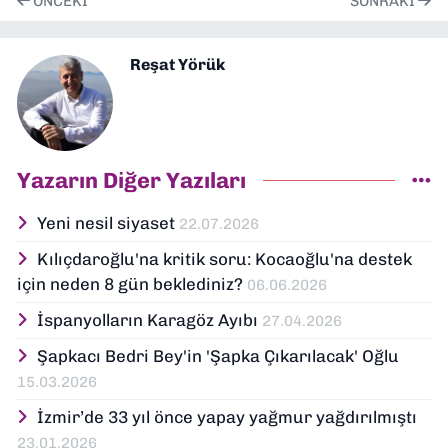
ÖNCEKI
SONRAKI
Reşat Yörük
Yazarın Diğer Yazıları
Yeni nesil siyaset
22.07.2026
Kılıçdaroğlu'na kritik soru: Kocaoğlu'na destek
için neden 8 gün beklediniz?
06.06.2026
İspanyolların Karagöz Ayıbı
27.04.2026
Şapkacı Bedri Bey'in 'Şapka Çıkarılacak' Oğlu
15.03.2026
İzmir’de 33 yıl önce yapay yağmur yağdırılmıştı
23.01.2026