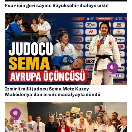
Fuar için geri sayım: Büyükşehir ihaleye çıktı!
İzmirli milli judocu Sema Mete Kuzey
Makedonya'dan bronz madalyayla döndü