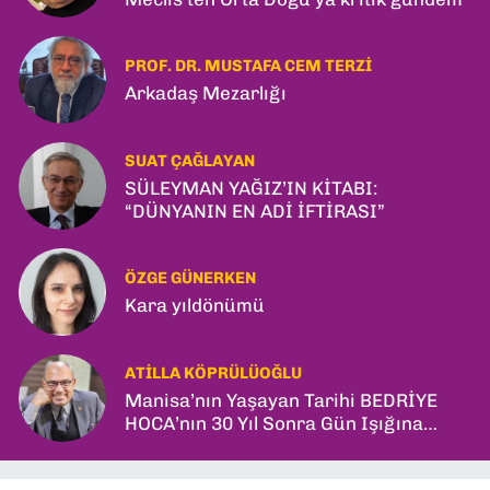
PROF. DR. MUSTAFA CEM TERZI
Arkadaş Mezarlığı
SUAT ÇAĞLAYAN
SÜLEYMAN YAĞIZ’IN KİTABI:
“DÜNYANIN EN ADİ İFTİRASI”
ÖZGE GÜNERKEN
Kara yıldönümü
ATILLA KÖPRÜLÜOĞLU
Manisa’nın Yaşayan Tarihi BEDRİYE
HOCA’nın 30 Yıl Sonra Gün Işığına
Çıkan Son Kitabı; “YİTİRİLMİŞ YILLAR”