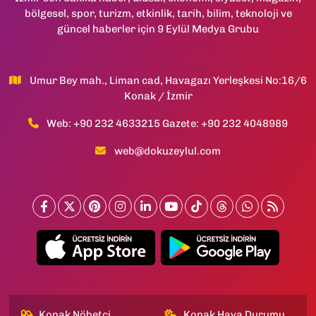
bölgesel, spor, turizm, etkinlik, tarih, bilim, teknoloji ve
güncel haberler için 9 Eylül Medya Grubu
Umur Bey mah., Liman cad, Havagazı Yerleşkesi No:16/6
Konak / İzmir
Web: +90 232 4633215 Gazete: +90 232 4048989
web@dokuzeylul.com
Konak Nöbetçi
Konak Hava Durumu