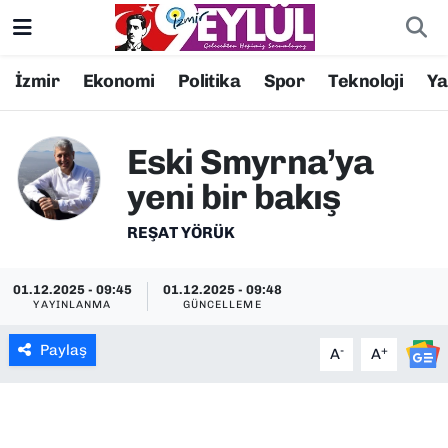
Resmi İlanlar
Konak Nöbetçi Eczaneler
İzmir
Ekonomi
Politika
Spor
Teknoloji
Y
BİLİM
Konak Hava Durumu
Eski Smyrna’ya
DÜNYA
Konak Trafik Yoğunluk Haritası
yeni bir bakış
EĞİTİM
Süper Lig Puan Durumu ve Fikstür
REŞAT YÖRÜK
EKONOMİ
Tüm Manşetler
01.12.2025 - 09:45
01.12.2025 - 09:48
YAYINLANMA
GÜNCELLEME
KÜLTÜR SANAT
Son Dakika Haberleri
Paylaş
-
+
A
A
MAGAZİN
Haber Arşivi
POLİTİKA