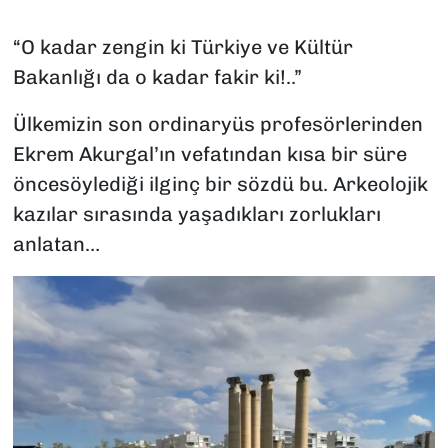
SAĞLIK
“O kadar zengin ki Türkiye ve Kültür
Bakanlığı da o kadar fakir ki!..”
SPOR
Ülkemizin son ordinaryüs profesörlerinden
TEKNOLOJİ
Ekrem Akurgal’ın vefatından kısa bir süre
öncesöylediği ilginç bir sözdü bu. Arkeolojik
YAŞAM
kazılar sırasında yaşadıkları zorlukları
YEREL YÖNETİMLER
anlatan…