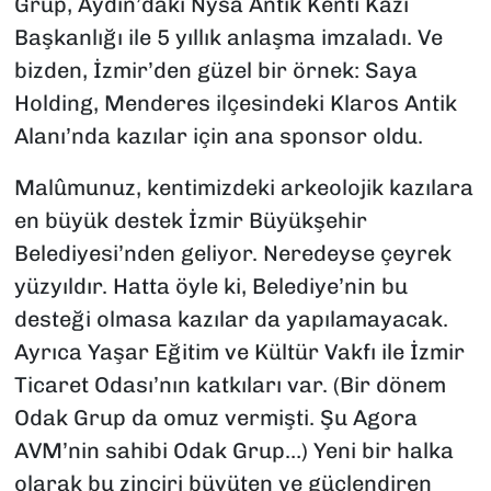
Grup, Aydın’daki Nysa Antik Kenti Kazı
Başkanlığı ile 5 yıllık anlaşma imzaladı. Ve
bizden, İzmir’den güzel bir örnek: Saya
Holding, Menderes ilçesindeki Klaros Antik
Alanı’nda kazılar için ana sponsor oldu.
Malûmunuz, kentimizdeki arkeolojik kazılara
en büyük destek İzmir Büyükşehir
Belediyesi’nden geliyor. Neredeyse çeyrek
yüzyıldır. Hatta öyle ki, Belediye’nin bu
desteği olmasa kazılar da yapılamayacak.
Ayrıca Yaşar Eğitim ve Kültür Vakfı ile İzmir
Ticaret Odası’nın katkıları var. (Bir dönem
Odak Grup da omuz vermişti. Şu Agora
AVM’nin sahibi Odak Grup…) Yeni bir halka
olarak bu zinciri büyüten ve güçlendiren