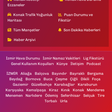
Eczaneler
Konak Trafik Yoğunluk
Puan Durumu ve
Haritası
Fikstür
Tüm Manşetler
Son Dakika Haberleri
Haber Arşivi
İzmir Hava Durumu
İzmir Namaz Vakitleri
Lig Fikstürü
Genel Kullanım Koşulları
Künye
İletişim
Podcast
İZMİR
Aliağa
Balçova
Bayındır
Bayraklı
Bergama
Beydağ
Bornova
Buca
Çeşme
Çiğli
Dikili
Foça
Gaziemir
Güzelbahçe
Karabağlar
Karaburun
Karşıyaka
Kemalpaşa
Kiraz
Kınık
Konak
Menderes
Menemen
Narlıdere
Ödemiş
Seferihisar
Selçuk
Tire
Torbalı
Urla