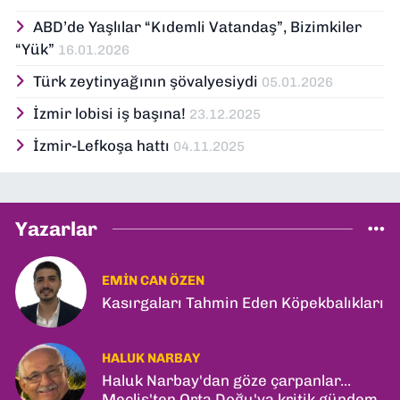
ABD’de Yaşlılar “Kıdemli Vatandaş”, Bizimkiler
“Yük”
16.01.2026
Türk zeytinyağının şövalyesiydi
05.01.2026
İzmir lobisi iş başına!
23.12.2025
İzmir-Lefkoşa hattı
04.11.2025
Yazarlar
EMIN CAN ÖZEN
Kasırgaları Tahmin Eden Köpekbalıkları
HALUK NARBAY
Haluk Narbay'dan göze çarpanlar...
Meclis'ten Orta Doğu'ya kritik gündem