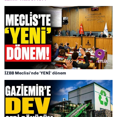
İZBB Meclisi'nde 'YENİ' dönem