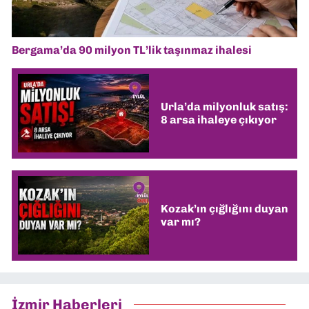
Bergama’da 90 milyon TL’lik taşınmaz ihalesi
Urla’da milyonluk satış:
8 arsa ihaleye çıkıyor
Kozak’ın çığlığını duyan
var mı?
İzmir Haberleri