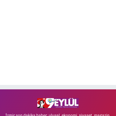
İzmir son dakika haber, ulusal, ekonomi, siyaset, magazin,