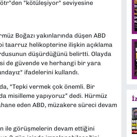
tr"den "kötüleşiyor" seviyesine
rmüz Boğazı yakınlarında düşen ABD
i taarruz helikopterine ilişkin açıklama
ordusunun düşürdüğünü belirtti. Olayda
kisi de güvende ve herhangi bir yara
ndayız" ifadelerini kullandı.
a, “Tepki vermek çok önemli. Bir
nda misilleme yapıyoruz” dedi. Hürmüz
İ
bahane eden ABD, müzakere süreci devam
 ile görüşmelerin devam ettiğini