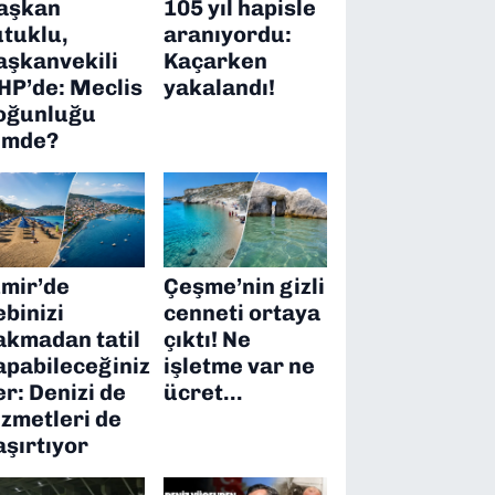
aşkan
105 yıl hapisle
utuklu,
aranıyordu:
aşkanvekili
Kaçarken
HP’de: Meclis
yakalandı!
oğunluğu
imde?
zmir’de
Çeşme’nin gizli
ebinizi
cenneti ortaya
akmadan tatil
çıktı! Ne
apabileceğiniz
işletme var ne
er: Denizi de
ücret…
izmetleri de
aşırtıyor