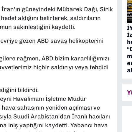
n İran'ın güneyindeki Mübarek Dağı, Sirik
hedef aldığını belirterek, saldırıların
mun sakinleştiğini kaydetti.
İ
İ
evriye gezen ABD savaş helikopterini
h
“
m
ilere rağmen, ABD bizim kararlılığımızı
e
uvvetlerimiz hiçbir saldırıyı veya tehdidi
a
ğini bildirdi.
Y
eyni Havalimanı İşletme Müdür
 hava sahasının yeniden açılması ve
sıyla Suudi Arabistan'dan İranlı hacıları
na iniş yaptığını kaydetti. Yabancı hava