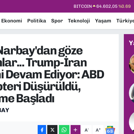
BITCOIN
64.602,05
%0.69
DOLAR
47,5986
%0.06
Ekonomi
Politika
Spor
Teknoloji
Yaşam
Türkiy
EURO
55,0700
%0.1
STERLİN
64,2438
%0.21
Y
Narbay'dan göze
GRAM ALTIN
6518.23
%0.39
lar... Trump-İran
BİST100
13.703
%0
mi Devam Ediyor: ABD
pteri Düşürüldü,
eme Başladı
BAY
-
+
A
A