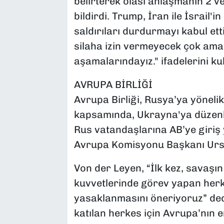
belirterek olası anlaşmanın 2 v
bildirdi. Trump, İran ile İsrail'
saldırıları durdurmayı kabul ett
silaha izin vermeyecek çok ama 
aşamalarındayız." ifadelerini kul
AVRUPA BİRLİĞİ
Avrupa Birliği, Rusya’ya yönelik
kapsamında, Ukrayna'ya düzen
Rus vatandaşlarına AB’ye giriş 
Avrupa Komisyonu Başkanı Ursul
Von der Leyen, “İlk kez, savaşı
kuvvetlerinde görev yapan herke
yasaklanmasını öneriyoruz” dedi
katılan herkes için Avrupa’nın e