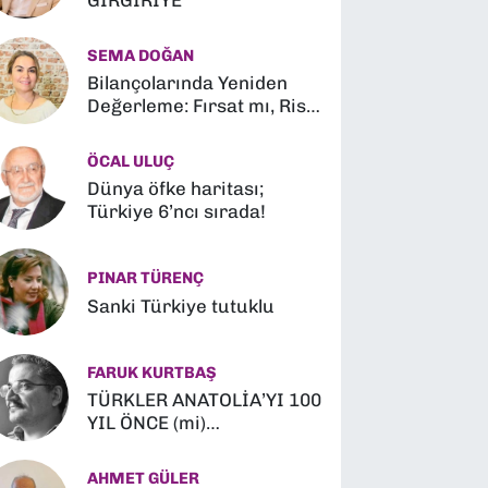
GIRGIRİYE
SEMA DOĞAN
Bilançolarında Yeniden
Değerleme: Fırsat mı, Risk
mi?
ÖCAL ULUÇ
Dünya öfke haritası;
Türkiye 6’ncı sırada!
PINAR TÜRENÇ
Sanki Türkiye tutuklu
FARUK KURTBAŞ
TÜRKLER ANATOLİA’YI 100
YIL ÖNCE (mi)
FETHETMİŞLER (?)
AHMET GÜLER