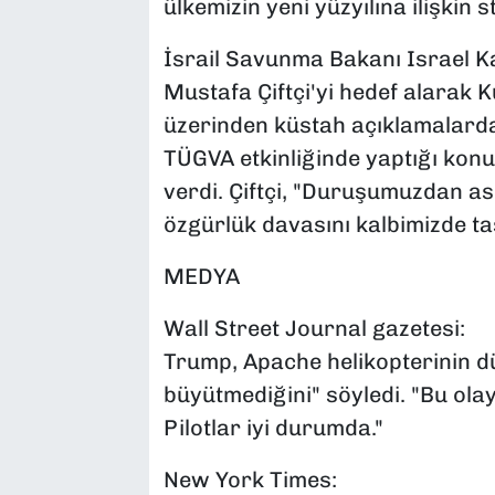
ülkemizin yeni yüzyılına ilişkin s
İsrail Savunma Bakanı Israel K
Mustafa Çiftçi'yi hedef alarak
üzerinden küstah açıklamalarda 
TÜGVA etkinliğinde yaptığı konu
verdi. Çiftçi, "Duruşumuzdan a
özgürlük davasını kalbimizde ta
MEDYA
Wall Street Journal gazetesi:
Trump, Apache helikopterinin d
büyütmediğini" söyledi. "Bu ola
Pilotlar iyi durumda."
New York Times: