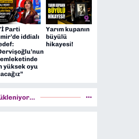
Yİ Parti
Yarım kupanın
zmir’de iddialı
büyülü
edef:
hikayesi!
Dervişoğlu’nun
emleketinde
n yüksek oyu
lacağız”
ükleniyor...