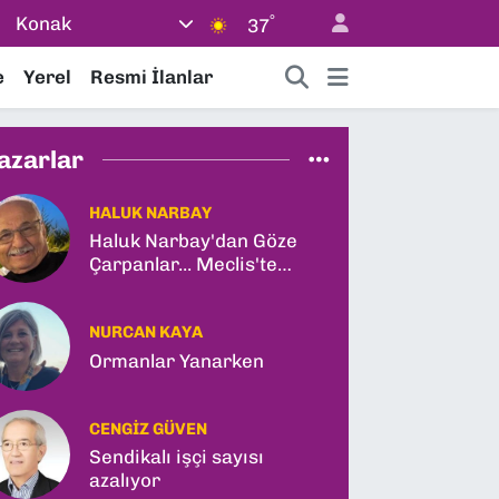
°
Konak
37
e
Yerel
Resmi İlanlar
azarlar
HALUK NARBAY
Haluk Narbay'dan Göze
Çarpanlar... Meclis'te
Tarihi Yasa Teklifi ve
Gabar Rekoru!
NURCAN KAYA
Ormanlar Yanarken
CENGIZ GÜVEN
Sendikalı işçi sayısı
azalıyor