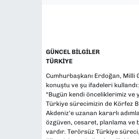
SAĞLIK
SPOR
TEKNOLOJİ
GÜNCEL BİLGİLER
YAŞAM
TÜRKİYE
YEREL YÖNETİMLER
Cumhurbaşkanı Erdoğan, Milli G
konuştu ve şu ifadeleri kullandı:
“Bugün kendi önceliklerimiz ve
Türkiye sürecimizin de Körfez 
Akdeniz'e uzanan kararlı adımla
özgüven, cesaret, planlama ve b
vardır. Terörsüz Türkiye süreci, 