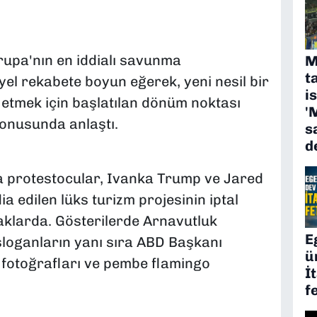
rupa'nın en iddialı savunma
M
t
l rekabete boyun eğerek, yeni nesil bir
i
 etmek için başlatılan dönüm noktası
'
 konusunda anlaştı.
s
d
a protestocular, Ivanka Trump ve Jared
ia edilen lüks turizm projesinin iptal
kaklarda. Gösterilerde Arnavutluk
E
 sloganların yanı sıra ABD Başkanı
ü
 fotoğrafları ve pembe flamingo
İ
f