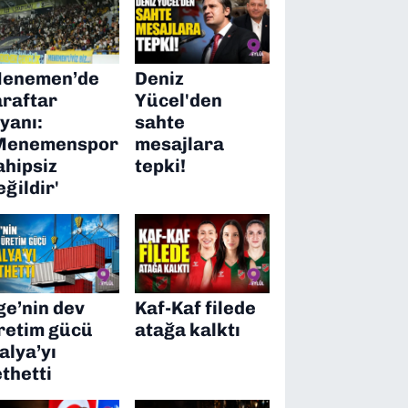
enemen’de
Deniz
araftar
Yücel'den
syanı:
sahte
Menemenspor
mesajlara
ahipsiz
tepki!
eğildir'
ge’nin dev
Kaf-Kaf filede
retim gücü
atağa kalktı
talya’yı
ethetti