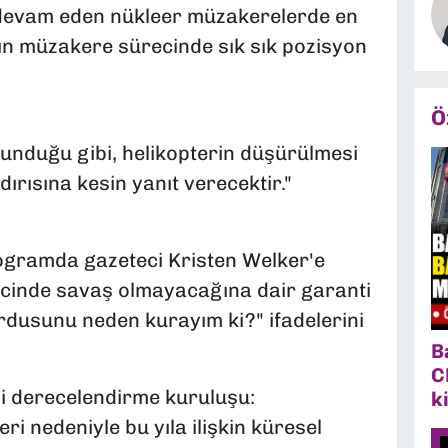
 devam eden nükleer müzakerelerde en
ın müzakere sürecinde sık sık pozisyon
Ö
unduğu gibi, helikopterin düşürülmesi
ırısına kesin yanıt verecektir."
gramda gazeteci Kristen Welker'e
ecinde savaş olmayacağına dair garanti
dusunu neden kurayım ki?" ifadelerini
B
C
di derecelendirme kuruluşu:
k
ri nedeniyle bu yıla ilişkin küresel