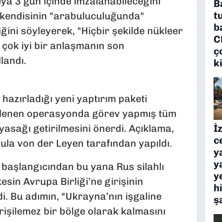
eya 3 gün içinde imzalanabileceğini
B
t
in kendisinin "arabuluculuğunda"
b
iğini söyleyerek, "Hiçbir şekilde nükleer
C
çok iyi bir anlaşmanın son
ç
landı.
k
 hazırladığı yeni yaptırım paketi
lenen operasyonda görev yapmış tüm
İ
yasağı getirilmesini önerdi. Açıklama,
c
a von der Leyen tarafından yapıldı.
y
y
n başlangıcından bu yana Rus silahlı
y
sin Avrupa Birliği’ne girişinin
h
. Bu adımın, “Ukrayna’nın işgaline
ş
rişilemez bir bölge olarak kalmasını