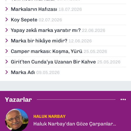
Markaların Hafızası
18.07.2026
Koy Sepete
02.07.2026
Yapay zekâ marka yaratır mı?
22.06.2026
Marka bir hikâye midir?
12.06.2026
Camper markası: Koşma, Yürü
25.05.2026
Girit’ten Cunda’ya Uzanan Bir Kahve
25.05.2026
Marka Adı
09.05.2026
Yazarlar
HALUK NARBAY
Haluk Narbay'dan Göze Çarpanlar...