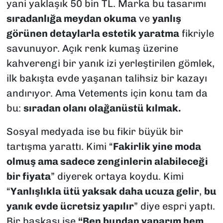
yani yaklaşık 50 bin TL. Marka bu tasarımı
sıradanlığa meydan okuma
ve
yanlış
görünen detaylarla estetik yaratma
fikriyle
savunuyor. Açık renk kumaş üzerine
kahverengi bir yanık izi yerleştirilen gömlek,
ilk bakışta evde yaşanan talihsiz bir kazayı
andırıyor. Ama Vetements için konu tam da
bu:
sıradan olanı olağanüstü kılmak.
Sosyal medyada ise bu fikir büyük bir
tartışma yarattı. Kimi “
Fakirlik yine moda
olmuş ama sadece zenginlerin alabileceği
bir fiyata
” diyerek ortaya koydu. Kimi
“
Yanlışlıkla ütü yaksak daha ucuza gelir
,
bu
yanık evde ücretsiz yapılır
” diye espri yaptı.
Bir başkası ise
“Ben bundan yaparım hem