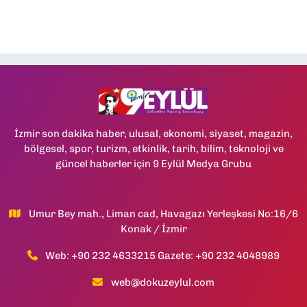
İzmir son dakika haber, ulusal, ekonomi, siyaset, magazin,
bölgesel, spor, turizm, etkinlik, tarih, bilim, teknoloji ve
güncel haberler için 9 Eylül Medya Grubu
Umur Bey mah., Liman cad, Havagazı Yerleşkesi No:16/6
Konak / İzmir
Web: +90 232 4633215 Gazete: +90 232 4048989
web@dokuzeylul.com