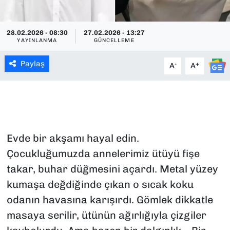
SAĞLIK
28.02.2026 - 08:30
27.02.2026 - 13:27
YAYINLANMA
GÜNCELLEME
SPOR
Paylaş
-
+
A
A
TEKNOLOJİ
YAŞAM
YEREL YÖNETİMLER
Evde bir akşamı hayal edin.
Çocukluğumuzda annelerimiz ütüyü fişe
takar, buhar düğmesini açardı. Metal yüzey
kumaşa değdiğinde çıkan o sıcak koku
odanın havasına karışırdı. Gömlek dikkatle
masaya serilir, ütünün ağırlığıyla çizgiler