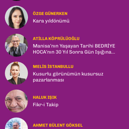
ÖZGE GÜNERKEN
Kara yıldönümü
ATILLA KÖPRÜLÜOĞLU
Manisa’nın Yaşayan Tarihi BEDRİYE
HOCA’nın 30 Yıl Sonra Gün Işığına
Çıkan Son Kitabı; “YİTİRİLMİŞ YILLAR”
MELIS İSTANBULLU
Kusurlu görünümün kusursuz
pazarlanması
HALUK IŞIK
Fikr-i Takip
AHMET BÜLENT GÖKSEL