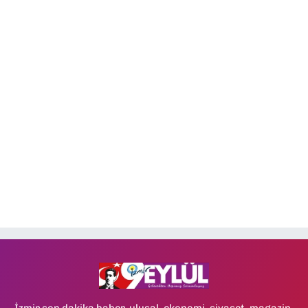
İzmir son dakika haber, ulusal, ekonomi, siyaset, magazin,