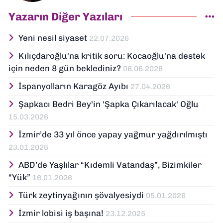
Yazarın Diğer Yazıları
Yeni nesil siyaset
22.07.2026
Kılıçdaroğlu'na kritik soru: Kocaoğlu'na destek
için neden 8 gün beklediniz?
06.06.2026
İspanyolların Karagöz Ayıbı
27.04.2026
Şapkacı Bedri Bey'in 'Şapka Çıkarılacak' Oğlu
15.03.2026
İzmir’de 33 yıl önce yapay yağmur yağdırılmıştı
23.01.2026
ABD’de Yaşlılar “Kıdemli Vatandaş”, Bizimkiler
“Yük”
16.01.2026
Türk zeytinyağının şövalyesiydi
05.01.2026
İzmir lobisi iş başına!
23.12.2025