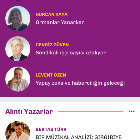
NURCAN KAYA
Ormanlar Yanarken
CENGIZ GÜVEN
Sendikalı işçi sayısı azalıyor
LEVENT ÖZEN
Yapay zeka ve haberciliğin geleceği
Alıntı Yazarlar
BEKTAŞ TÜRK
BİR MÜZİKAL ANALİZİ: GIRGIRİYE