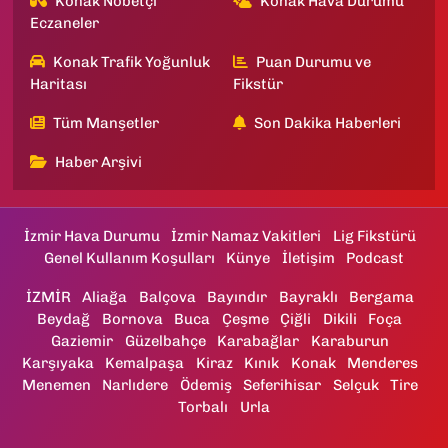
Konak Nöbetçi
Konak Hava Durumu
Eczaneler
Konak Trafik Yoğunluk
Puan Durumu ve
Haritası
Fikstür
Tüm Manşetler
Son Dakika Haberleri
Haber Arşivi
İzmir Hava Durumu
İzmir Namaz Vakitleri
Lig Fikstürü
Genel Kullanım Koşulları
Künye
İletişim
Podcast
İZMİR
Aliağa
Balçova
Bayındır
Bayraklı
Bergama
Beydağ
Bornova
Buca
Çeşme
Çiğli
Dikili
Foça
Gaziemir
Güzelbahçe
Karabağlar
Karaburun
Karşıyaka
Kemalpaşa
Kiraz
Kınık
Konak
Menderes
Menemen
Narlıdere
Ödemiş
Seferihisar
Selçuk
Tire
Torbalı
Urla