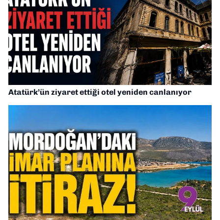
Atatürk’ün ziyaret ettiği otel yeniden canlanıyor