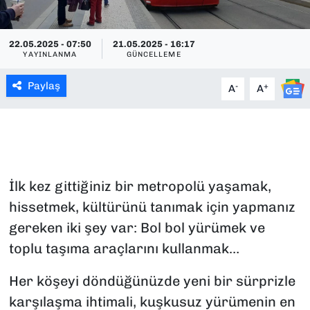
SAĞLIK
22.05.2025 - 07:50
21.05.2025 - 16:17
YAYINLANMA
GÜNCELLEME
SPOR
Paylaş
-
+
A
A
TEKNOLOJİ
YAŞAM
YEREL YÖNETİMLER
İlk kez gittiğiniz bir metropolü yaşamak,
hissetmek, kültürünü tanımak için yapmanız
gereken iki şey var: Bol bol yürümek ve
toplu taşıma araçlarını kullanmak…
Her köşeyi döndüğünüzde yeni bir sürprizle
karşılaşma ihtimali, kuşkusuz yürümenin en