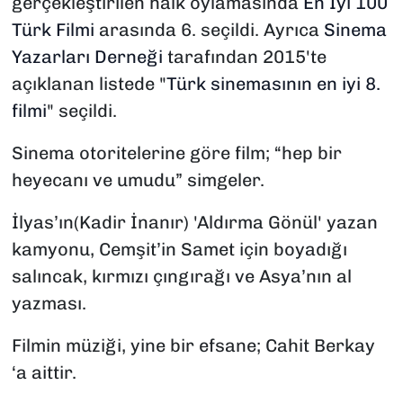
gerçekleştirilen halk oylamasında
En İyi 100
Türk Filmi
arasında 6. seçildi. Ayrıca
Sinema
Yazarları Derneği
tarafından 2015'te
açıklanan listede "
Türk sinemasının en iyi 8.
filmi
" seçildi.
Sinema otoritelerine göre film; “hep bir
heyecanı ve umudu” simgeler.
İlyas’ın(Kadir İnanır) 'Aldırma Gönül' yazan
kamyonu, Cemşit’in Samet için boyadığı
salıncak, kırmızı çıngırağı ve Asya’nın al
yazması.
Filmin müziği, yine bir efsane; Cahit Berkay
‘a aittir.