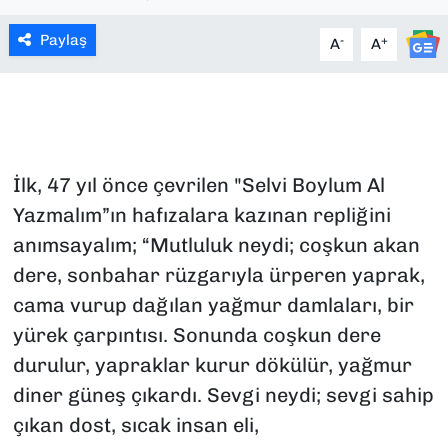
SAĞLIK
Paylaş
-
+
A
A
SPOR
TEKNOLOJİ
İlk, 47 yıl önce çevrilen "Selvi Boylum Al
YAŞAM
Yazmalım”ın hafızalara kazınan repliğini
YEREL YÖNETİMLER
anımsayalım; “Mutluluk neydi; coşkun akan
dere, sonbahar rüzgarıyla ürperen yaprak,
cama vurup dağılan yağmur damlaları, bir
yürek çarpıntısı. Sonunda coşkun dere
durulur, yapraklar kurur dökülür, yağmur
diner güneş çıkardı. Sevgi neydi; sevgi sahip
çıkan dost, sıcak insan eli,