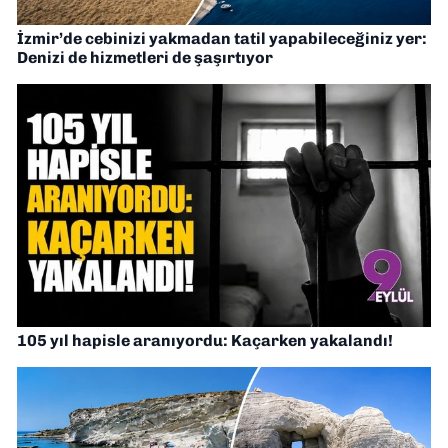
İzmir’de cebinizi yakmadan tatil yapabileceğiniz yer:
Denizi de hizmetleri de şaşırtıyor
105 yıl hapisle aranıyordu: Kaçarken yakalandı!