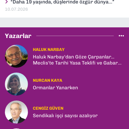
“Daha 19 yaşında, düşlerinde özgür dünya…”
10.07.2026
Yazarlar
HALUK NARBAY
Haluk Narbay'dan Göze Çarpanlar...
Meclis'te Tarihi Yasa Teklifi ve Gabar
Rekoru!
NURCAN KAYA
Ormanlar Yanarken
CENGIZ GÜVEN
Sendikalı işçi sayısı azalıyor