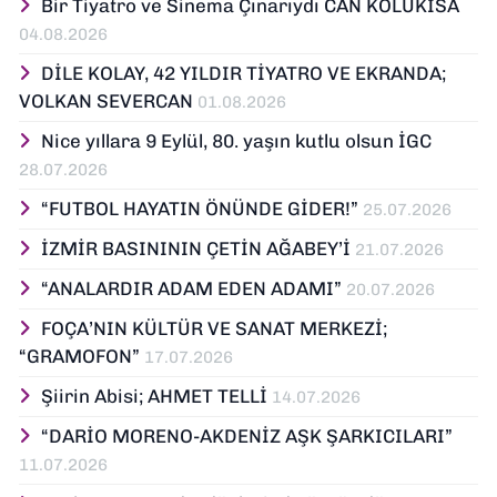
Bir Tiyatro ve Sinema Çınarıydı CAN KOLUKISA
04.08.2026
DİLE KOLAY, 42 YILDIR TİYATRO VE EKRANDA;
VOLKAN SEVERCAN
01.08.2026
Nice yıllara 9 Eylül, 80. yaşın kutlu olsun İGC
28.07.2026
“FUTBOL HAYATIN ÖNÜNDE GİDER!”
25.07.2026
İZMİR BASINININ ÇETİN AĞABEY’İ
21.07.2026
“ANALARDIR ADAM EDEN ADAMI”
20.07.2026
FOÇA’NIN KÜLTÜR VE SANAT MERKEZİ;
“GRAMOFON”
17.07.2026
Şiirin Abisi; AHMET TELLİ
14.07.2026
“DARİO MORENO-AKDENİZ AŞK ŞARKICILARI”
11.07.2026