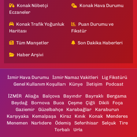
Konak Nöbetçi
Konak Hava Durumu
Eczaneler
Konak Trafik Yoğunluk
Puan Durumu ve
Haritası
Fikstür
Tüm Manşetler
Son Dakika Haberleri
Haber Arşivi
İzmir Hava Durumu
İzmir Namaz Vakitleri
Lig Fikstürü
Genel Kullanım Koşulları
Künye
İletişim
Podcast
İZMİR
Aliağa
Balçova
Bayındır
Bayraklı
Bergama
Beydağ
Bornova
Buca
Çeşme
Çiğli
Dikili
Foça
Gaziemir
Güzelbahçe
Karabağlar
Karaburun
Karşıyaka
Kemalpaşa
Kiraz
Kınık
Konak
Menderes
Menemen
Narlıdere
Ödemiş
Seferihisar
Selçuk
Tire
Torbalı
Urla