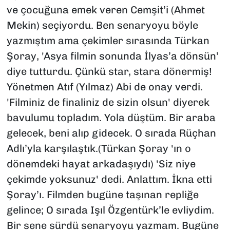
ve çocuğuna emek veren Cemşit’i (Ahmet
Mekin) seçiyordu. Ben senaryoyu böyle
yazmıştım ama çekimler sırasında Türkan
Şoray, 'Asya filmin sonunda İlyas’a dönsün’
diye tutturdu. Çünkü star, stara dönermiş!
Yönetmen Atıf (Yılmaz) Abi de onay verdi.
'Filminiz de finaliniz de sizin olsun' diyerek
bavulumu topladım. Yola düştüm. Bir araba
gelecek, beni alıp gidecek. O sırada Rüçhan
Adlı’yla karşılaştık.(Türkan Şoray 'ın o
dönemdeki hayat arkadaşıydı) 'Siz niye
çekimde yoksunuz' dedi. Anlattım. İkna etti
Şoray’ı. Filmden bugüne taşınan repliğe
gelince; O sırada Işıl Özgentürk’le evliydim.
Bir sene sürdü senaryoyu yazmam. Bugüne