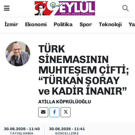
Resmi İlanlar
Konak Nöbetçi Eczaneler
İzmir
Ekonomi
Politika
Spor
Teknoloji
Y
BİLİM
Konak Hava Durumu
TÜRK
DÜNYA
Konak Trafik Yoğunluk Haritası
SİNEMASININ
MUHTEŞEM ÇİFTİ;
EĞİTİM
Süper Lig Puan Durumu ve Fikstür
“TÜRKAN ŞORAY
EKONOMİ
Tüm Manşetler
ve KADİR İNANIR”
KÜLTÜR SANAT
Son Dakika Haberleri
ATILLA KÖPRÜLÜOĞLU
MAGAZİN
Haber Arşivi
30.06.2026 - 11:40
30.06.2026 - 11:41
POLİTİKA
YAYINLANMA
GÜNCELLEME