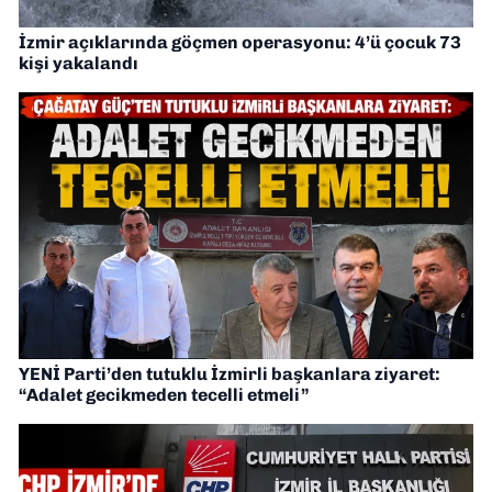
İzmir açıklarında göçmen operasyonu: 4’ü çocuk 73
kişi yakalandı
YENİ Parti’den tutuklu İzmirli başkanlara ziyaret:
“Adalet gecikmeden tecelli etmeli”