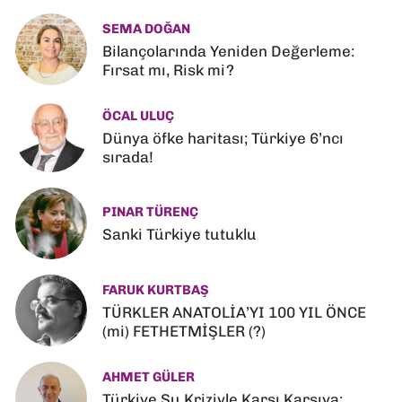
SEMA DOĞAN
Bilançolarında Yeniden Değerleme:
Fırsat mı, Risk mi?
ÖCAL ULUÇ
Dünya öfke haritası; Türkiye 6’ncı
sırada!
PINAR TÜRENÇ
Sanki Türkiye tutuklu
FARUK KURTBAŞ
TÜRKLER ANATOLİA’YI 100 YIL ÖNCE
(mi) FETHETMİŞLER (?)
AHMET GÜLER
Türkiye Su Kriziyle Karşı Karşıya: