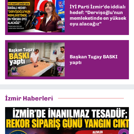
İYİ Parti İzmir’de iddialı
hedef: “Dervişoğlu’nun
memleketinde en yüksek
oyu alacağız”
Başkan Tugay BASKI
yaptı
İzmir Haberleri