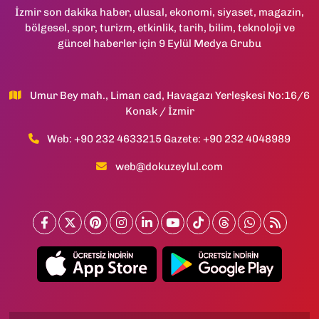
İzmir son dakika haber, ulusal, ekonomi, siyaset, magazin,
bölgesel, spor, turizm, etkinlik, tarih, bilim, teknoloji ve
güncel haberler için 9 Eylül Medya Grubu
Umur Bey mah., Liman cad, Havagazı Yerleşkesi No:16/6
Konak / İzmir
Web: +90 232 4633215 Gazete: +90 232 4048989
web@dokuzeylul.com