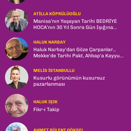
ATILLA KÖPRÜLÜOĞLU
Manisa’nın Yaşayan Tarihi BEDRİYE
HOCA’nın 30 Yıl Sonra Gün Işığına
Çıkan Son Kitabı; “YİTİRİLMİŞ YILLAR”
HALUK NARBAY
Haluk Narbay'dan Göze Çarpanlar...
Mekke'de Tarihi Pakt, Ahbap'a Kayyum
ve Kerkük Hamlesi!
MELIS İSTANBULLU
Kusurlu görünümün kusursuz
pazarlanması
HALUK IŞIK
Fikr-i Takip
AHMET BÜLENT GÖKSEL