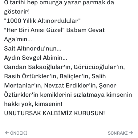
O tarihi hep omurga yazar parmak da
gösterir!
"1000 Yıllık Altınordulular"
"Her Biri Anısı Güzel" Babam Cevat
Aga'mın...
Sait Altınordu'nun...
Aydın Sevgel Abimin...
Candan Sakaoğlular'ın, Görücüoğlular’ın,
Rasih Öztürkler’in, Baliçler’in, Salih
Mertanlar'ın, Nevzat Erdikler'in, Şener
Öztürkler'in kemiklerini sızlatmaya kimsenin
hakkı yok, kimsenin!
UNUTURSAK KALBİMİZ KURUSUN!
ÖNCEKI
SONRAKI