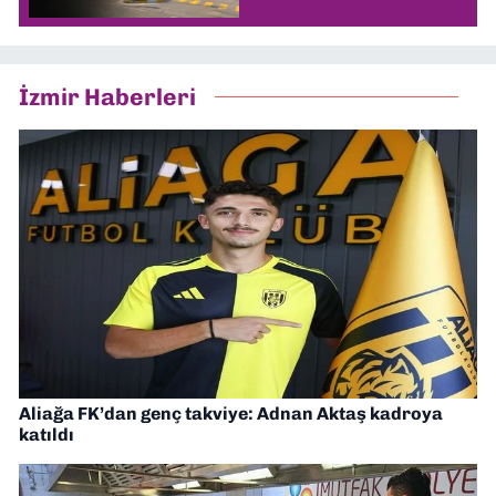
İzmir Haberleri
Aliağa FK’dan genç takviye: Adnan Aktaş kadroya
katıldı