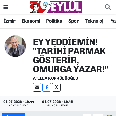
Resmi İlanlar
Konak Nöbetçi Eczaneler
İzmir
Ekonomi
Politika
Spor
Teknoloji
Y
BİLİM
Konak Hava Durumu
EY YEDDİEMİN!
DÜNYA
Konak Trafik Yoğunluk Haritası
"TARİHİ PARMAK
GÖSTERİR,
EĞİTİM
Süper Lig Puan Durumu ve Fikstür
OMURGA YAZAR!"
EKONOMİ
Tüm Manşetler
ATILLA KÖPRÜLÜOĞLU
KÜLTÜR SANAT
Son Dakika Haberleri
MAGAZİN
Haber Arşivi
01.07.2026 - 19:44
01.07.2026 - 19:45
YAYINLANMA
GÜNCELLEME
POLİTİKA