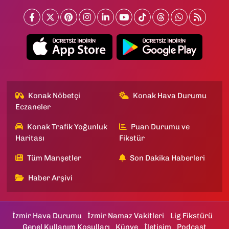
Konak Nöbetçi
Konak Hava Durumu
Eczaneler
Konak Trafik Yoğunluk
Puan Durumu ve
Haritası
Fikstür
Tüm Manşetler
Son Dakika Haberleri
Haber Arşivi
İzmir Hava Durumu
İzmir Namaz Vakitleri
Lig Fikstürü
Genel Kullanım Koşulları
Künye
İletişim
Podcast