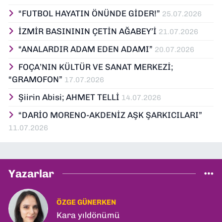
“FUTBOL HAYATIN ÖNÜNDE GİDER!”
25.07.2026
İZMİR BASINININ ÇETİN AĞABEY’İ
21.07.2026
“ANALARDIR ADAM EDEN ADAMI”
20.07.2026
FOÇA’NIN KÜLTÜR VE SANAT MERKEZİ;
“GRAMOFON”
17.07.2026
Şiirin Abisi; AHMET TELLİ
14.07.2026
“DARİO MORENO-AKDENİZ AŞK ŞARKICILARI”
11.07.2026
Yazarlar
ÖZGE GÜNERKEN
Kara yıldönümü