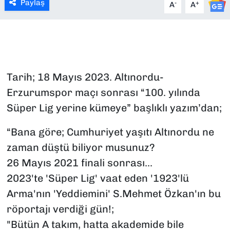
Paylaş
-
+
A
A
SAĞLIK
SPOR
TEKNOLOJİ
Tarih; 18 Mayıs 2023. Altınordu-
Erzurumspor maçı sonrası “100. yılında
YAŞAM
Süper Lig yerine kümeye” başlıklı yazım’dan;
YEREL YÖNETİMLER
“Bana göre; Cumhuriyet yaşıtı Altınordu ne
zaman düştü biliyor musunuz?
26 Mayıs 2021 finali sonrası...
2023'te 'Süper Lig' vaat eden '1923'lü
Arma'nın 'Yeddiemini' S.Mehmet Özkan'ın bu
röportajı verdiği gün!;
"Bütün A takım, hatta akademide bile