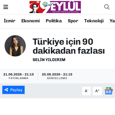
Resmi İlanlar
Konak Nöbetçi Eczaneler
İzmir
Ekonomi
Politika
Spor
Teknoloji
Y
BİLİM
Konak Hava Durumu
Türkiye için 90
DÜNYA
Konak Trafik Yoğunluk Haritası
dakikadan fazlası
EĞİTİM
Süper Lig Puan Durumu ve Fikstür
SELIN YILDIRIM
EKONOMİ
Tüm Manşetler
21.06.2026 - 21:15
25.06.2026 - 21:15
YAYINLANMA
GÜNCELLEME
KÜLTÜR SANAT
Son Dakika Haberleri
Paylaş
-
+
A
A
MAGAZİN
Haber Arşivi
POLİTİKA