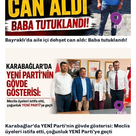
Bayraklı’da aile içi dehşet can aldı: Baba tutuklandı!
Karabağlar’da YENİ Parti’nin gövde gösterisi: Meclis
üyeleri istifa etti, çoğunluk YENİ Parti’ye geçti