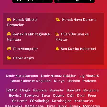
Konak Nöbetçi
Konak Hava Durumu
Eczaneler
Konak Trafik Yoğunluk
Puan Durumu ve
Haritası
Fikstür
Tüm Manşetler
Son Dakika Haberleri
Haber Arşivi
İzmir Hava Durumu
İzmir Namaz Vakitleri
Lig Fikstürü
Genel Kullanım Koşulları
Künye
İletişim
Podcast
İZMİR
Aliağa
Balçova
Bayındır
Bayraklı
Bergama
Beydağ
Bornova
Buca
Çeşme
Çiğli
Dikili
Foça
Gaziemir
Güzelbahçe
Karabağlar
Karaburun
Karşıyaka
Kemalpaşa
Kiraz
Kınık
Konak
Menderes