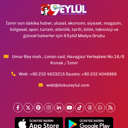
İzmir son dakika haber, ulusal, ekonomi, siyaset, magazin,
bölgesel, spor, turizm, etkinlik, tarih, bilim, teknoloji ve
güncel haberler için 9 Eylül Medya Grubu
Umur Bey mah., Liman cad, Havagazı Yerleşkesi No:16/6
Konak / İzmir
Web: +90 232 4633215 Gazete: +90 232 4048989
web@dokuzeylul.com