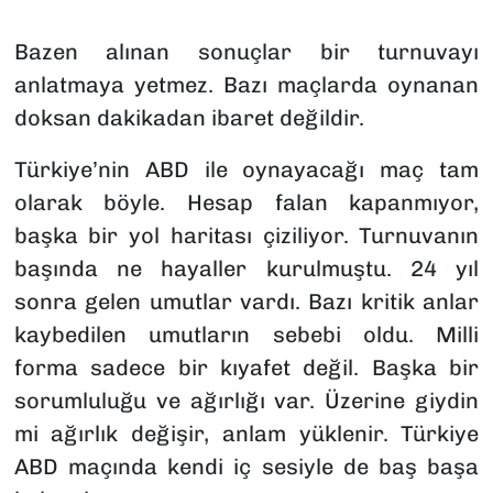
SAĞLIK
Bazen alınan sonuçlar bir turnuvayı
anlatmaya yetmez. Bazı maçlarda oynanan
SPOR
doksan dakikadan ibaret değildir.
TEKNOLOJİ
Türkiye’nin ABD ile oynayacağı maç tam
olarak böyle. Hesap falan kapanmıyor,
YAŞAM
başka bir yol haritası çiziliyor. Turnuvanın
YEREL YÖNETİMLER
başında ne hayaller kurulmuştu. 24 yıl
sonra gelen umutlar vardı. Bazı kritik anlar
kaybedilen umutların sebebi oldu. Milli
forma sadece bir kıyafet değil. Başka bir
sorumluluğu ve ağırlığı var. Üzerine giydin
mi ağırlık değişir, anlam yüklenir. Türkiye
ABD maçında kendi iç sesiyle de baş başa