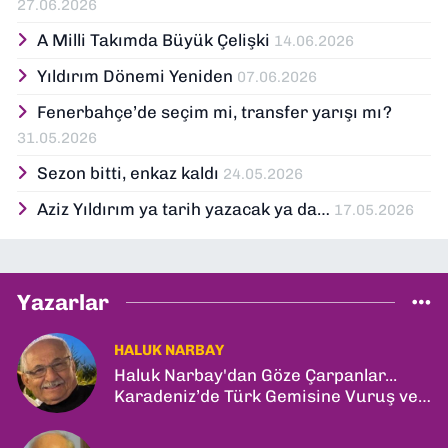
27.06.2026
A Milli Takımda Büyük Çelişki
14.06.2026
Yıldırım Dönemi Yeniden
07.06.2026
Fenerbahçe’de seçim mi, transfer yarışı mı?
31.05.2026
Sezon bitti, enkaz kaldı
24.05.2026
Aziz Yıldırım ya tarih yazacak ya da…
17.05.2026
Yazarlar
HALUK NARBAY
Haluk Narbay'dan Göze Çarpanlar...
Karadeniz’de Türk Gemisine Vuruş ve
İlk Kadın General!