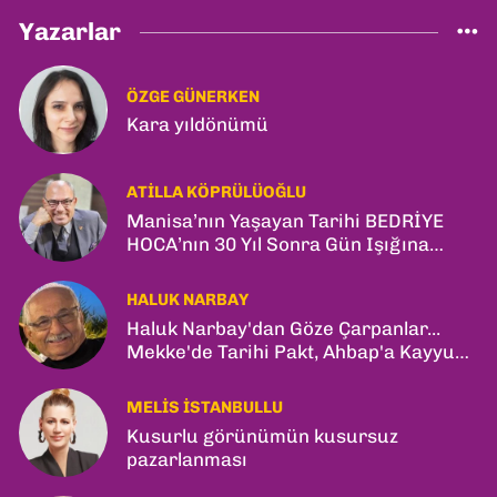
Yazarlar
ÖZGE GÜNERKEN
Kara yıldönümü
ATILLA KÖPRÜLÜOĞLU
Manisa’nın Yaşayan Tarihi BEDRİYE
HOCA’nın 30 Yıl Sonra Gün Işığına
Çıkan Son Kitabı; “YİTİRİLMİŞ YILLAR”
HALUK NARBAY
Haluk Narbay'dan Göze Çarpanlar...
Mekke'de Tarihi Pakt, Ahbap'a Kayyum
ve Kerkük Hamlesi!
MELIS İSTANBULLU
Kusurlu görünümün kusursuz
pazarlanması