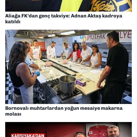
Aliağa FK’dan genç takviye: Adnan Aktaş kadroya
katıldı
Bornovalı muhtarlardan yoğun mesaiye makarna
molası