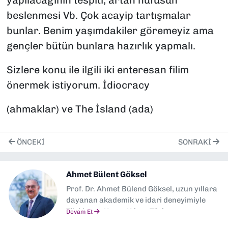
yapılacağının tespiti, artan nüfusun
beslenmesi Vb. Çok acayip tartışmalar
bunlar. Benim yaşımdakiler göremeyiz ama
gençler bütün bunlara hazırlık yapmalı.
Sizlere konu ile ilgili iki enteresan filim
önermek istiyorum. İdiocracy
(ahmaklar) ve The İsland (ada)
ÖNCEKI
SONRAKI
Ahmet Bülent Göksel
Prof. Dr. Ahmet Bülend Göksel, uzun yıllara
dayanan akademik ve idari deneyimiyle
Türkiye ve Kuzey Kıbrıs Türk
Devam Et
Cumhuriyeti’nde yükseköğretime önemli