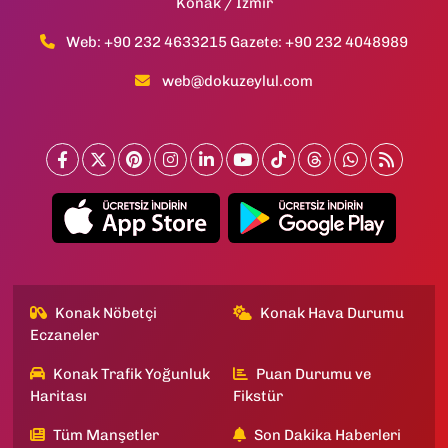
Konak / İzmir
Web: +90 232 4633215 Gazete: +90 232 4048989
web@dokuzeylul.com
Konak Nöbetçi
Konak Hava Durumu
Eczaneler
Konak Trafik Yoğunluk
Puan Durumu ve
Haritası
Fikstür
Tüm Manşetler
Son Dakika Haberleri