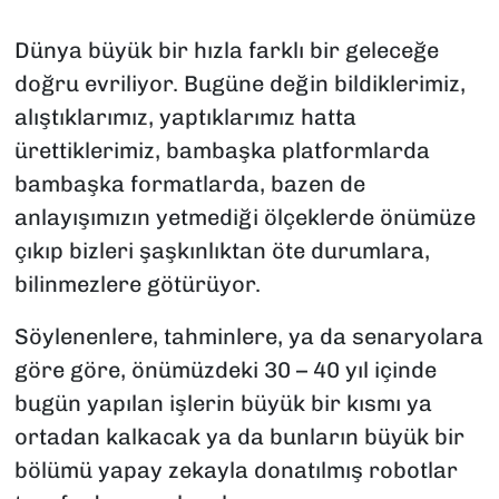
SAĞLIK
Dünya büyük bir hızla farklı bir geleceğe
doğru evriliyor. Bugüne değin bildiklerimiz,
SPOR
alıştıklarımız, yaptıklarımız hatta
ürettiklerimiz, bambaşka platformlarda
TEKNOLOJİ
bambaşka formatlarda, bazen de
YAŞAM
anlayışımızın yetmediği ölçeklerde önümüze
çıkıp bizleri şaşkınlıktan öte durumlara,
YEREL YÖNETİMLER
bilinmezlere götürüyor.
Söylenenlere, tahminlere, ya da senaryolara
göre göre, önümüzdeki 30 – 40 yıl içinde
bugün yapılan işlerin büyük bir kısmı ya
ortadan kalkacak ya da bunların büyük bir
bölümü yapay zekayla donatılmış robotlar