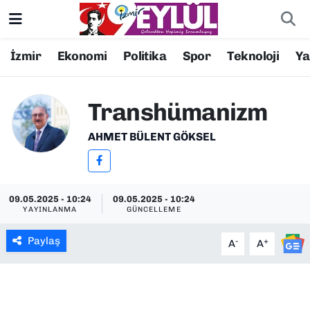
Resmi İlanlar
Konak Nöbetçi Eczaneler
İzmir
Ekonomi
Politika
Spor
Teknoloji
Y
BİLİM
Konak Hava Durumu
Transhümanizm
DÜNYA
Konak Trafik Yoğunluk Haritası
AHMET BÜLENT GÖKSEL
EĞİTİM
Süper Lig Puan Durumu ve Fikstür
EKONOMİ
Tüm Manşetler
09.05.2025 - 10:24
09.05.2025 - 10:24
YAYINLANMA
GÜNCELLEME
KÜLTÜR SANAT
Son Dakika Haberleri
Paylaş
-
+
A
A
MAGAZİN
Haber Arşivi
POLİTİKA