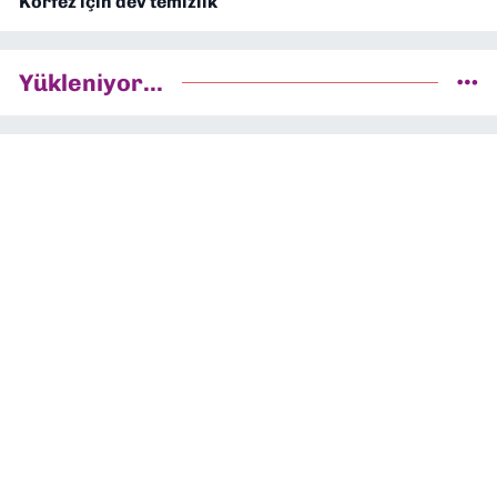
Körfez için dev temizlik
Yükleniyor...