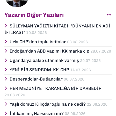
Yazarın Diğer Yazıları
SÜLEYMAN YAĞIZ’IN KİTABI: “DÜNYANIN EN ADİ
İFTİRASI”
10.08.2026
Urla CHP’den toplu istifalar
03.08.2026
Erdoğan'dan ABD yapımı KK marka cip
28.07.2026
Uganda’ya bakıp utanmak varmış
20.07.2026
YENİ BİR SENDROM: KK-CHP
14.07.2026
Desperadolar-Butlancılar
06.07.2026
HER MEZUNİYET KARANLIĞA BİR DARBEDİR
29.06.2026
Yaşlı domuz Kılıçdaroğlu’na ne dedi?
22.06.2026
İntikam mı, Narsisizm mi?
08.06.2026