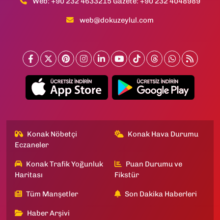
Web: +90 232 4633215 Gazete: +90 232 4048989
web@dokuzeylul.com
Konak Nöbetçi
Konak Hava Durumu
Eczaneler
Konak Trafik Yoğunluk
Puan Durumu ve
Haritası
Fikstür
Tüm Manşetler
Son Dakika Haberleri
Haber Arşivi