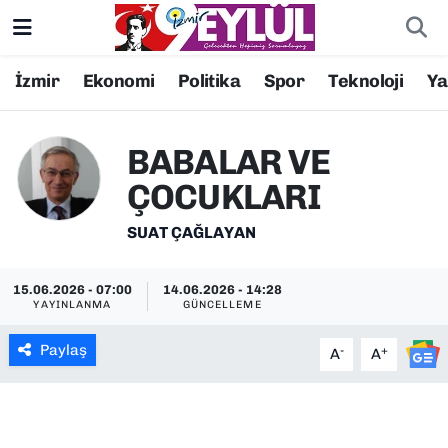
Resmi İlanlar
Konak Nöbetçi Eczaneler
İzmir
Ekonomi
Politika
Spor
Teknoloji
Y
BİLİM
Konak Hava Durumu
BABALAR VE
DÜNYA
Konak Trafik Yoğunluk Haritası
ÇOCUKLARI
EĞİTİM
Süper Lig Puan Durumu ve Fikstür
SUAT ÇAĞLAYAN
EKONOMİ
Tüm Manşetler
15.06.2026 - 07:00
14.06.2026 - 14:28
YAYINLANMA
GÜNCELLEME
KÜLTÜR SANAT
Son Dakika Haberleri
Paylaş
-
+
A
A
MAGAZİN
Haber Arşivi
POLİTİKA