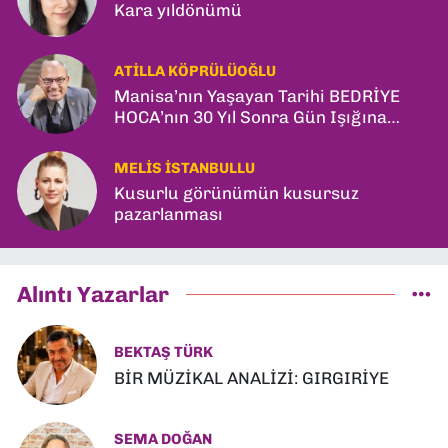
Kara yıldönümü
ATILLA KÖPRÜLÜOĞLU
Manisa’nın Yaşayan Tarihi BEDRİYE
HOCA’nın 30 Yıl Sonra Gün Işığına
Çıkan Son Kitabı; “YİTİRİLMİŞ YILLAR”
MELIS İSTANBULLU
Kusurlu görünümün kusursuz
pazarlanması
Alıntı Yazarlar
BEKTAŞ TÜRK
BİR MÜZİKAL ANALİZİ: GIRGIRİYE
SEMA DOĞAN