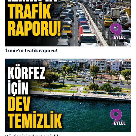
İzmir'in trafik raporu!