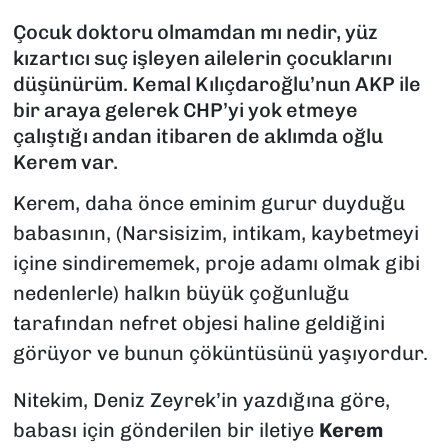
Çocuk doktoru olmamdan mı nedir, yüz
SAĞLIK
kızartıcı suç işleyen ailelerin çocuklarını
düşünürüm. Kemal Kılıçdaroğlu’nun AKP ile
SPOR
bir araya gelerek CHP’yi yok etmeye
çalıştığı andan itibaren de aklımda oğlu
TEKNOLOJİ
Kerem var.
YAŞAM
Kerem, daha önce eminim gurur duyduğu
babasının, (Narsisizim, intikam, kaybetmeyi
YEREL YÖNETİMLER
içine sindirememek, proje adamı olmak gibi
nedenlerle) halkın büyük çoğunluğu
tarafından nefret objesi haline geldiğini
görüyor ve bunun çöküntüsünü yaşıyordur.
Nitekim, Deniz Zeyrek’in yazdığına göre,
babası için gönderilen bir iletiye
Kerem