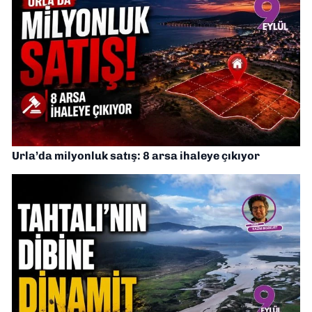
Urla’da milyonluk satış: 8 arsa ihaleye çıkıyor