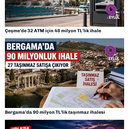
Çeşme’de 32 ATM için 48 milyon TL’lik ihale
Bergama’da 90 milyon TL’lik taşınmaz ihalesi