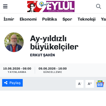
Resmi İlanlar
Konak Nöbetçi Eczaneler
İzmir
Ekonomi
Politika
Spor
Teknoloji
Y
BİLİM
Konak Hava Durumu
Ay-yıldızlı
DÜNYA
Konak Trafik Yoğunluk Haritası
büyükelçiler
EĞİTİM
Süper Lig Puan Durumu ve Fikstür
ERKUT ŞAHIN
EKONOMİ
Tüm Manşetler
10.06.2026 - 08:00
09.06.2026 - 16:00
YAYINLANMA
GÜNCELLEME
KÜLTÜR SANAT
Son Dakika Haberleri
Paylaş
-
+
A
A
MAGAZİN
Haber Arşivi
POLİTİKA