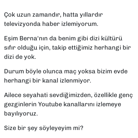
SAĞLIK
Çok uzun zamandır, hatta yıllardır
televizyonda haber izlemiyorum.
SPOR
Eşim Berna'nın da benim gibi dizi kültürü
TEKNOLOJİ
sıfır olduğu için, takip ettiğimiz herhangi bir
dizi de yok.
YAŞAM
Durum böyle olunca maç yoksa bizim evde
YEREL YÖNETİMLER
herhangi bir kanal izlenmiyor.
Ailece seyahati sevdiğimizden, özellikle genç
gezginlerin Youtube kanallarını izlemeye
bayılıyoruz.
Size bir şey söyleyeyim mi?