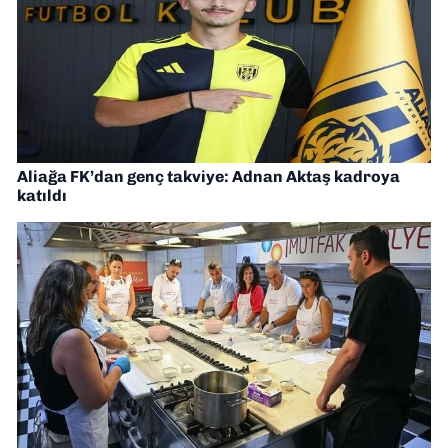
Aliağa FK’dan genç takviye: Adnan Aktaş kadroya
katıldı