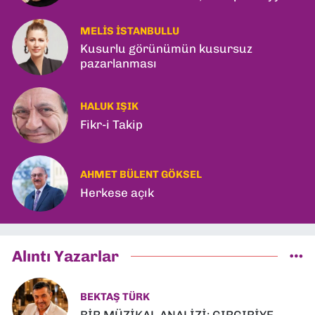
ve Kerkük Hamlesi!
MELIS İSTANBULLU
Kusurlu görünümün kusursuz
pazarlanması
HALUK IŞIK
Fikr-i Takip
AHMET BÜLENT GÖKSEL
Herkese açık
Alıntı Yazarlar
BEKTAŞ TÜRK
BİR MÜZİKAL ANALİZİ: GIRGIRİYE