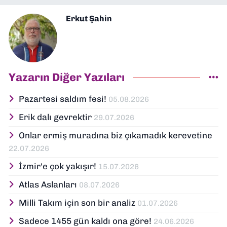
Erkut Şahin
Yazarın Diğer Yazıları
Pazartesi saldım fesi!
05.08.2026
Erik dalı gevrektir
29.07.2026
Onlar ermiş muradına biz çıkamadık kerevetine
22.07.2026
İzmir'e çok yakışır!
15.07.2026
Atlas Aslanları
08.07.2026
Milli Takım için son bir analiz
01.07.2026
Sadece 1455 gün kaldı ona göre!
24.06.2026