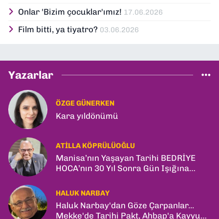
Onlar 'Bizim çocuklar'ımız!
17.06.2026
Film bitti, ya tiyatro?
03.06.2026
Yazarlar
ÖZGE GÜNERKEN
Kara yıldönümü
ATILLA KÖPRÜLÜOĞLU
Manisa’nın Yaşayan Tarihi BEDRİYE
HOCA’nın 30 Yıl Sonra Gün Işığına
Çıkan Son Kitabı; “YİTİRİLMİŞ YILLAR”
HALUK NARBAY
Haluk Narbay'dan Göze Çarpanlar...
Mekke'de Tarihi Pakt, Ahbap'a Kayyum