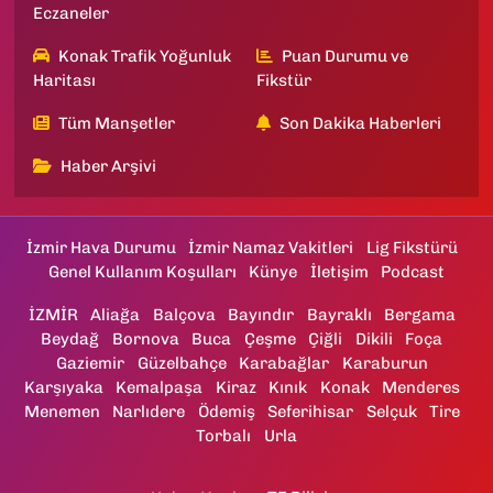
Eczaneler
Konak Trafik Yoğunluk
Puan Durumu ve
Haritası
Fikstür
Tüm Manşetler
Son Dakika Haberleri
Haber Arşivi
İzmir Hava Durumu
İzmir Namaz Vakitleri
Lig Fikstürü
Genel Kullanım Koşulları
Künye
İletişim
Podcast
İZMİR
Aliağa
Balçova
Bayındır
Bayraklı
Bergama
Beydağ
Bornova
Buca
Çeşme
Çiğli
Dikili
Foça
Gaziemir
Güzelbahçe
Karabağlar
Karaburun
Karşıyaka
Kemalpaşa
Kiraz
Kınık
Konak
Menderes
Menemen
Narlıdere
Ödemiş
Seferihisar
Selçuk
Tire
Torbalı
Urla