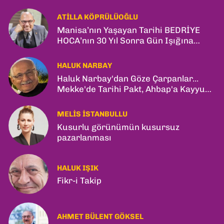
ATILLA KÖPRÜLÜOĞLU
Manisa’nın Yaşayan Tarihi BEDRİYE
HOCA’nın 30 Yıl Sonra Gün Işığına
Çıkan Son Kitabı; “YİTİRİLMİŞ YILLAR”
HALUK NARBAY
Haluk Narbay'dan Göze Çarpanlar...
Mekke'de Tarihi Pakt, Ahbap'a Kayyum
ve Kerkük Hamlesi!
MELIS İSTANBULLU
Kusurlu görünümün kusursuz
pazarlanması
HALUK IŞIK
Fikr-i Takip
AHMET BÜLENT GÖKSEL