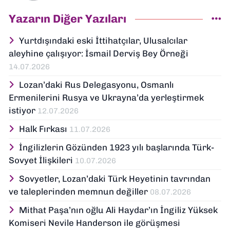
Bölümünden mezun olmuştur. 1989 yılında
aynı bölümde doktorasını tamamlamıştır.
Yazarın Diğer Yazıları
1994 yılında Ege Üniversitesinde doçent ve
2000 yılında da profesör olmuştur. Halen
Yurtdışındaki eski İttihatçılar, Ulusalcılar
aynı bölümde çalışmaktadır. Orta Asya,
aleyhine çalışıyor: İsmail Derviş Bey Örneği
Osmanlı, Türkiye ve Balkanlar tarihi
14.07.2026
üzerine çok sayıda araştırması
yayınlanmıştır.
Lozan’daki Rus Delegasyonu, Osmanlı
Ermenilerini Rusya ve Ukrayna’da yerleştirmek
istiyor
12.07.2026
Halk Fırkası
11.07.2026
İngilizlerin Gözünden 1923 yılı başlarında Türk-
Sovyet İlişkileri
10.07.2026
Sovyetler, Lozan’daki Türk Heyetinin tavrından
ve taleplerinden memnun değiller
08.07.2026
Mithat Paşa’nın oğlu Ali Haydar’ın İngiliz Yüksek
Komiseri Nevile Handerson ile görüşmesi