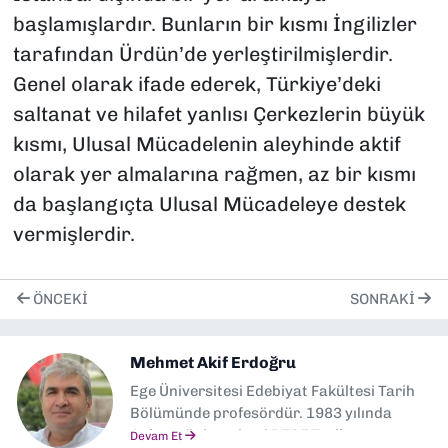
başlamışlardır. Bunların bir kısmı İngilizler
tarafından Ürdün’de yerleştirilmişlerdir.
Genel olarak ifade ederek, Türkiye’deki
saltanat ve hilafet yanlısı Çerkezlerin büyük
kısmı, Ulusal Mücadelenin aleyhinde aktif
olarak yer almalarına rağmen, az bir kısmı
da başlangıçta Ulusal Mücadeleye destek
vermişlerdir.
ÖNCEKI
SONRAKI
Mehmet Akif Erdoğru
Ege Üniversitesi Edebiyat Fakültesi Tarih
Bölümünde profesördür. 1983 yılında
Ankara üniversitesi DTCF Tarih
Devam Et