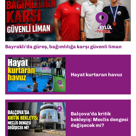
Bayraklı’da güreş, bağımlılığa karşı güvenli liman
Hayat kurtaran havuz
Balçova’da kritik
bekleyiş: Meclis dengesi
değişecek mi?