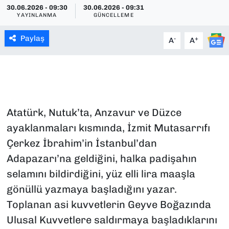
30.06.2026 - 09:30
30.06.2026 - 09:31
YAYINLANMA
GÜNCELLEME
SAĞLIK
Paylaş
-
+
A
A
SPOR
TEKNOLOJİ
YAŞAM
Atatürk, Nutuk’ta, Anzavur ve Düzce
YEREL YÖNETİMLER
ayaklanmaları kısmında, İzmit Mutasarrıfı
Çerkez İbrahim’in İstanbul’dan
Adapazarı’na geldiğini, halka padişahın
selamını bildirdiğini, yüz elli lira maaşla
gönüllü yazmaya başladığını yazar.
Toplanan asi kuvvetlerin Geyve Boğazında
Ulusal Kuvvetlere saldırmaya başladıklarını