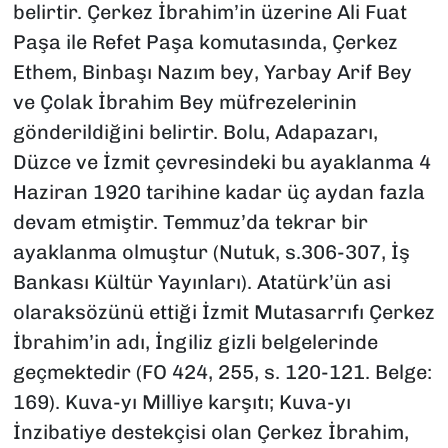
belirtir. Çerkez İbrahim’in üzerine Ali Fuat
Paşa ile Refet Paşa komutasında, Çerkez
Ethem, Binbaşı Nazım bey, Yarbay Arif Bey
ve Çolak İbrahim Bey müfrezelerinin
gönderildiğini belirtir. Bolu, Adapazarı,
Düzce ve İzmit çevresindeki bu ayaklanma 4
Haziran 1920 tarihine kadar üç aydan fazla
devam etmiştir. Temmuz’da tekrar bir
ayaklanma olmuştur (Nutuk, s.306-307, İş
Bankası Kültür Yayınları). Atatürk’ün asi
olaraksözünü ettiği İzmit Mutasarrıfı Çerkez
İbrahim’in adı, İngiliz gizli belgelerinde
geçmektedir (FO 424, 255, s. 120-121. Belge:
169). Kuva-yı Milliye karşıtı; Kuva-yı
İnzibatiye destekçisi olan Çerkez İbrahim,