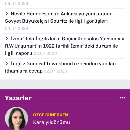
06.07.2026
Nevile Henderson’un Ankara’ya yeni atanan
Sovyet Büyükelçisi Souritz ile ilgili görüşleri
04.07.2026
İzmir'deki İngilizlerin Geçici Konsolos Yardımcısı
R.W.Urquhart’ın 1922 tarihli İzmir’deki durum ile
ilgili raporu
03.07.2026
İngiliz General Townshend üzerinden yapılan
ithamlara cevap
02.07.2026
Yazarlar
ÖZGE GÜNERKEN
Kara yıldönümü