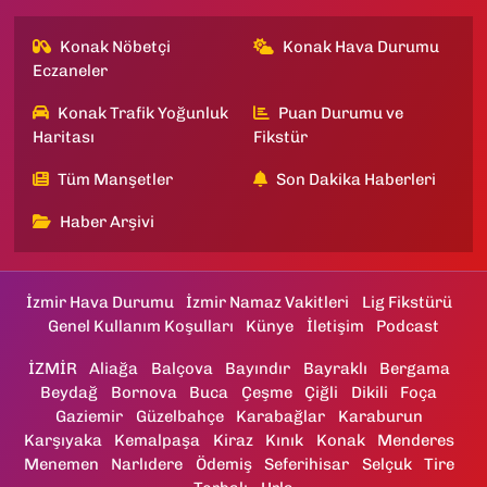
Konak Nöbetçi
Konak Hava Durumu
Eczaneler
Konak Trafik Yoğunluk
Puan Durumu ve
Haritası
Fikstür
Tüm Manşetler
Son Dakika Haberleri
Haber Arşivi
İzmir Hava Durumu
İzmir Namaz Vakitleri
Lig Fikstürü
Genel Kullanım Koşulları
Künye
İletişim
Podcast
İZMİR
Aliağa
Balçova
Bayındır
Bayraklı
Bergama
Beydağ
Bornova
Buca
Çeşme
Çiğli
Dikili
Foça
Gaziemir
Güzelbahçe
Karabağlar
Karaburun
Karşıyaka
Kemalpaşa
Kiraz
Kınık
Konak
Menderes
Menemen
Narlıdere
Ödemiş
Seferihisar
Selçuk
Tire