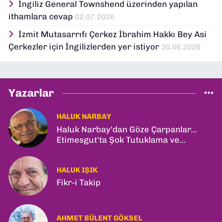
İngiliz General Townshend üzerinden yapılan
ithamlara cevap
02.07.2026
İzmit Mutasarrıfı Çerkez İbrahim Hakkı Bey Asi
Çerkezler için İngilizlerden yer istiyor
30.06.2026
Yazarlar
HALUK NARBAY
Haluk Narbay'dan Göze Çarpanlar...
Etimesgut'ta Şok Tutuklama ve
Ankara'da Şam Zirvesi!
HALUK IŞIK
Fikr-i Takip
AHMET BÜLENT GÖKSEL