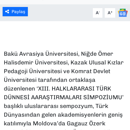
SAĞLIK
Paylaş
-
+
A
A
SPOR
TEKNOLOJİ
Bakü Avrasiya Üniversitesi, Niğde Ömer
YAŞAM
Halisdemir Üniversitesi, Kazak Ulusal Kızlar
YEREL YÖNETİMLER
Pedagoji Üniversitesi ve Komrat Devlet
Üniversitesi tarafından ortaklaşa
düzenlenen ‘XIII. HALKLARARASI TÜRK
DÜNNESİ AARAŞTIRMALARI SİMPOZİUMU’
başlıklı uluslararası sempozyum, Türk
Dünyasından gelen akademisyenlerin geniş
katılımıyla Moldova’da Gagauz Özerk