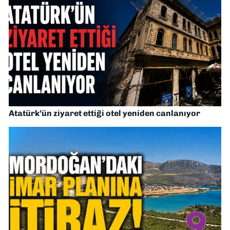
Atatürk’ün ziyaret ettiği otel yeniden canlanıyor