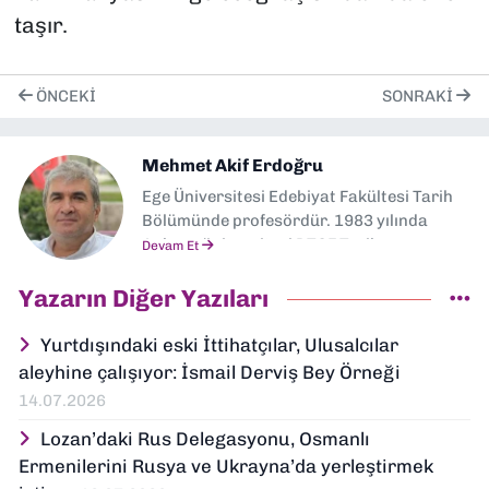
taşır.
ÖNCEKI
SONRAKI
Mehmet Akif Erdoğru
Ege Üniversitesi Edebiyat Fakültesi Tarih
Bölümünde profesördür. 1983 yılında
Ankara üniversitesi DTCF Tarih
Devam Et
Bölümünden mezun olmuştur. 1989 yılında
aynı bölümde doktorasını tamamlamıştır.
Yazarın Diğer Yazıları
1994 yılında Ege Üniversitesinde doçent ve
2000 yılında da profesör olmuştur. Halen
Yurtdışındaki eski İttihatçılar, Ulusalcılar
aynı bölümde çalışmaktadır. Orta Asya,
aleyhine çalışıyor: İsmail Derviş Bey Örneği
Osmanlı, Türkiye ve Balkanlar tarihi
14.07.2026
üzerine çok sayıda araştırması
yayınlanmıştır.
Lozan’daki Rus Delegasyonu, Osmanlı
Ermenilerini Rusya ve Ukrayna’da yerleştirmek