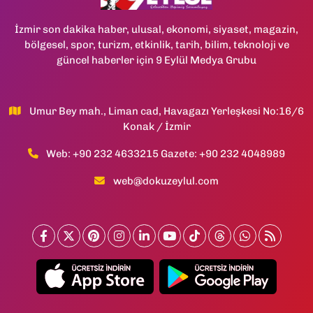
İzmir son dakika haber, ulusal, ekonomi, siyaset, magazin,
bölgesel, spor, turizm, etkinlik, tarih, bilim, teknoloji ve
güncel haberler için 9 Eylül Medya Grubu
Umur Bey mah., Liman cad, Havagazı Yerleşkesi No:16/6
Konak / İzmir
Web: +90 232 4633215 Gazete: +90 232 4048989
web@dokuzeylul.com