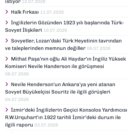
istiyor
12.07.2026
Halk Fırkası
11.07.2026
İngilizlerin Gözünden 1923 yılı başlarında Türk-
Sovyet İlişkileri
10.07.2026
Sovyetler, Lozan’daki Türk Heyetinin tavrından
ve taleplerinden memnun değiller
08.07.2026
Mithat Paşa’nın oğlu Ali Haydar’ın İngiliz Yüksek
Komiseri Nevile Handerson ile görüşmesi
06.07.2026
Nevile Henderson’un Ankara’ya yeni atanan
Sovyet Büyükelçisi Souritz ile ilgili görüşleri
04.07.2026
İzmir'deki İngilizlerin Geçici Konsolos Yardımcısı
R.W.Urquhart’ın 1922 tarihli İzmir’deki durum ile
ilgili raporu
03.07.2026