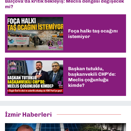
Balçova’da kritik bekleyiş: Meclis dengesi değişecek
mi?
Foça halkı taş ocağını
istemiyor
Başkan tutuklu,
başkanvekili CHP’de:
Meclis çoğunluğu
kimde?
İzmir Haberleri