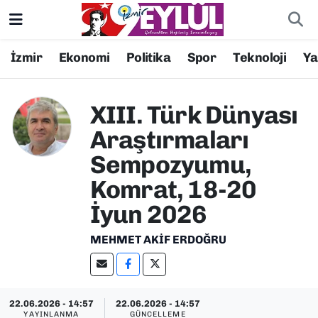
Resmi İlanlar
Konak Nöbetçi Eczaneler
İzmir
Ekonomi
Politika
Spor
Teknoloji
Y
BİLİM
Konak Hava Durumu
XIII. Türk Dünyası
DÜNYA
Konak Trafik Yoğunluk Haritası
Araştırmaları
Sempozyumu,
EĞİTİM
Süper Lig Puan Durumu ve Fikstür
Komrat, 18-20
EKONOMİ
Tüm Manşetler
İyun 2026
KÜLTÜR SANAT
Son Dakika Haberleri
MEHMET AKIF ERDOĞRU
MAGAZİN
Haber Arşivi
22.06.2026 - 14:57
22.06.2026 - 14:57
POLİTİKA
YAYINLANMA
GÜNCELLEME