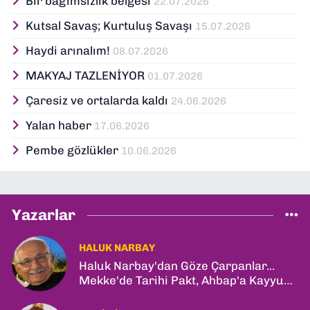
Bir bağımsızlık belgesi
22.07.2026
Kutsal Savaş; Kurtuluş Savaşı
15.07.2026
Haydi arınalım!
08.07.2026
MAKYAJ TAZLENİYOR
01.07.2026
Çaresiz ve ortalarda kaldı
24.06.2026
Yalan haber
17.06.2026
Pembe gözlükler
10.06.2026
Yazarlar
HALUK NARBAY
Haluk Narbay'dan Göze Çarpanlar...
Mekke'de Tarihi Pakt, Ahbap'a Kayyum
ve Kerkük Hamlesi!