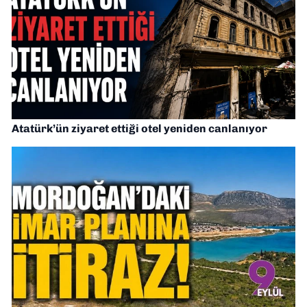
Atatürk’ün ziyaret ettiği otel yeniden canlanıyor