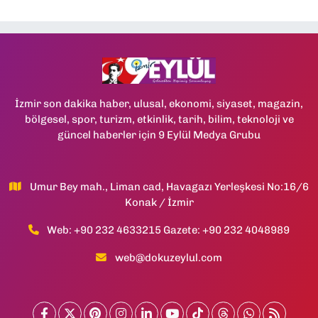
İzmir son dakika haber, ulusal, ekonomi, siyaset, magazin,
bölgesel, spor, turizm, etkinlik, tarih, bilim, teknoloji ve
güncel haberler için 9 Eylül Medya Grubu
Umur Bey mah., Liman cad, Havagazı Yerleşkesi No:16/6
Konak / İzmir
Web: +90 232 4633215 Gazete: +90 232 4048989
web@dokuzeylul.com