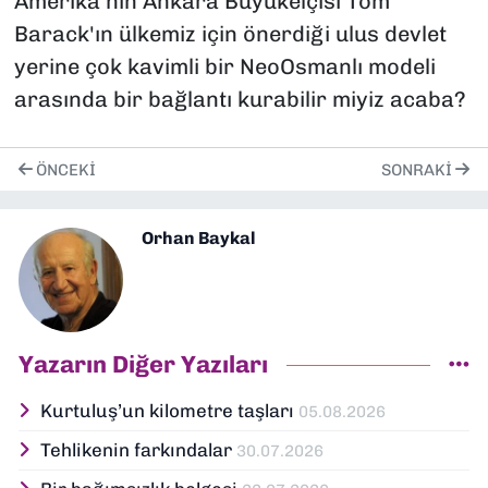
Amerika'nın Ankara Büyükelçisi Tom
Barack'ın ülkemiz için önerdiği ulus devlet
yerine çok kavimli bir NeoOsmanlı modeli
arasında bir bağlantı kurabilir miyiz acaba?
ÖNCEKI
SONRAKI
Orhan Baykal
Yazarın Diğer Yazıları
Kurtuluş’un kilometre taşları
05.08.2026
Tehlikenin farkındalar
30.07.2026