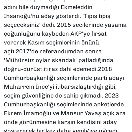
adını bile duymadığı Ekmeleddin
İhsanoğu'nu aday gösterdi. 'Tıpış tıpış
seçeceksiniz' dedi. 2015 seçilerinde yasama
çoğunluğunu kaybeden AKP'ye fırsat
vererek Kasım seçimlerinin önünü
açtı.2017'de referandumdan sonra
'Mühürsüz oylar skandalı' patladığında
doğru-dürüst itiraz dahi edemedi.2018
Cumhurbaşkanlığı seçimlerinde parti adayı
Muharrem İnce'yi itibarsızlaştırdığı gibi,
seçim güvenliğine de sahip çıkmadı. 2023
Cumhurbaşkanlığı seçimlerinde anketlerde
Ekrem İmamoğlu ve Mansur Yavaş açık ara
önde görünmesine karşın kendisini aday
göstererek bir kez daha yenilgiye uğradı.