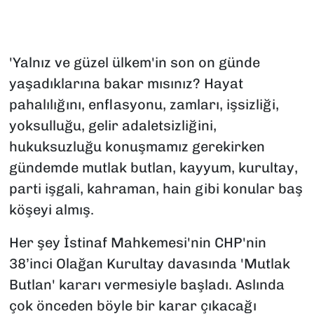
SAĞLIK
'Yalnız ve güzel ülkem'in son on günde
SPOR
yaşadıklarına bakar mısınız? Hayat
TEKNOLOJİ
pahalılığını, enflasyonu, zamları, işsizliği,
yoksulluğu, gelir adaletsizliğini,
YAŞAM
hukuksuzluğu konuşmamız gerekirken
gündemde mutlak butlan, kayyum, kurultay,
YEREL YÖNETİMLER
parti işgali, kahraman, hain gibi konular baş
köşeyi almış.
Her şey İstinaf Mahkemesi'nin CHP'nin
38’inci Olağan Kurultay davasında 'Mutlak
Butlan' kararı vermesiyle başladı. Aslında
çok önceden böyle bir karar çıkacağı