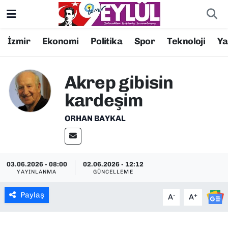
Resmi İlanlar
Konak Nöbetçi Eczaneler
İzmir
Ekonomi
Politika
Spor
Teknoloji
Y
BİLİM
Konak Hava Durumu
Akrep gibisin
DÜNYA
Konak Trafik Yoğunluk Haritası
kardeşim
EĞİTİM
Süper Lig Puan Durumu ve Fikstür
ORHAN BAYKAL
EKONOMİ
Tüm Manşetler
03.06.2026 - 08:00
02.06.2026 - 12:12
KÜLTÜR SANAT
Son Dakika Haberleri
YAYINLANMA
GÜNCELLEME
MAGAZİN
Haber Arşivi
Paylaş
-
+
A
A
POLİTİKA