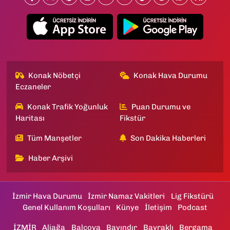
Konak Nöbetçi
Konak Hava Durumu
Eczaneler
Konak Trafik Yoğunluk
Puan Durumu ve
Haritası
Fikstür
Tüm Manşetler
Son Dakika Haberleri
Haber Arşivi
İzmir Hava Durumu
İzmir Namaz Vakitleri
Lig Fikstürü
Genel Kullanım Koşulları
Künye
İletişim
Podcast
İZMİR
Aliağa
Balçova
Bayındır
Bayraklı
Bergama