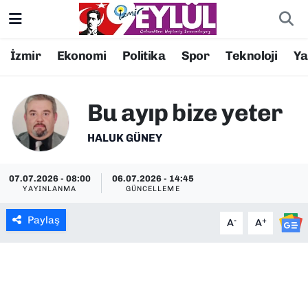
Resmi İlanlar
Konak Nöbetçi Eczaneler
İzmir
Ekonomi
Politika
Spor
Teknoloji
Y
BİLİM
Konak Hava Durumu
Bu ayıp bize yeter
DÜNYA
Konak Trafik Yoğunluk Haritası
HALUK GÜNEY
EĞİTİM
Süper Lig Puan Durumu ve Fikstür
07.07.2026 - 08:00
06.07.2026 - 14:45
YAYINLANMA
GÜNCELLEME
EKONOMİ
Tüm Manşetler
Paylaş
-
+
A
A
KÜLTÜR SANAT
Son Dakika Haberleri
MAGAZİN
Haber Arşivi
POLİTİKA