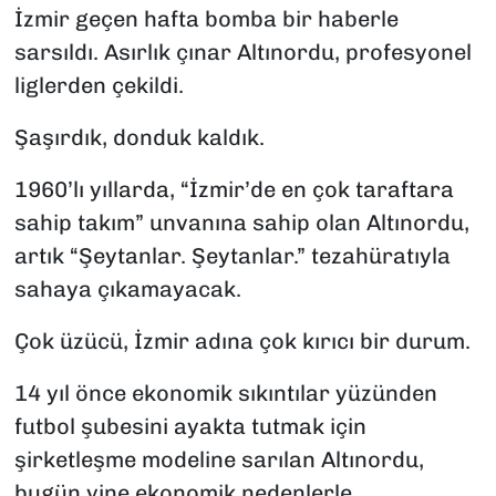
İzmir geçen hafta bomba bir haberle
SAĞLIK
sarsıldı. Asırlık çınar Altınordu, profesyonel
liglerden çekildi.
SPOR
Şaşırdık, donduk kaldık.
TEKNOLOJİ
1960’lı yıllarda, “İzmir’de en çok taraftara
YAŞAM
sahip takım” unvanına sahip olan Altınordu,
artık “Şeytanlar. Şeytanlar.” tezahüratıyla
YEREL YÖNETİMLER
sahaya çıkamayacak.
Çok üzücü, İzmir adına çok kırıcı bir durum.
14 yıl önce ekonomik sıkıntılar yüzünden
futbol şubesini ayakta tutmak için
şirketleşme modeline sarılan Altınordu,
bugün yine ekonomik nedenlerle