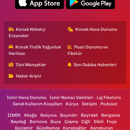
Konak Nöbetçi
Konak Hava Durumu
Eczaneler
Konak Trafik Yoğunluk
Puan Durumu ve
Haritası
Fikstür
Tüm Manşetler
Son Dakika Haberleri
Haber Arşivi
İzmir Hava Durumu
İzmir Namaz Vakitleri
Lig Fikstürü
Genel Kullanım Koşulları
Künye
İletişim
Podcast
İZMİR
Aliağa
Balçova
Bayındır
Bayraklı
Bergama
Beydağ
Bornova
Buca
Çeşme
Çiğli
Dikili
Foça
Gaziemir
Güzelbahçe
Karabağlar
Karaburun