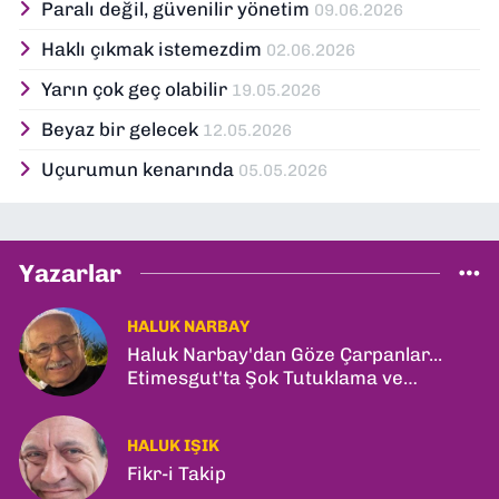
Paralı değil, güvenilir yönetim
09.06.2026
Haklı çıkmak istemezdim
02.06.2026
Yarın çok geç olabilir
19.05.2026
Beyaz bir gelecek
12.05.2026
Uçurumun kenarında
05.05.2026
Yazarlar
HALUK NARBAY
Haluk Narbay'dan Göze Çarpanlar...
Etimesgut'ta Şok Tutuklama ve
Ankara'da Şam Zirvesi!
HALUK IŞIK
Fikr-i Takip