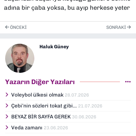
adına bir çaba yoksa, bu ayıp herkese yeter
ÖNCEKI
SONRAKI
Haluk Güney
Yazarın Diğer Yazıları
Voleybol ülkesi olmak
28.07.2026
Çebi’nin sözleri tokat gibi…
21.07.2026
BEYAZ BİR SAYFA GEREK
30.06.2026
Veda zamanı
23.06.2026