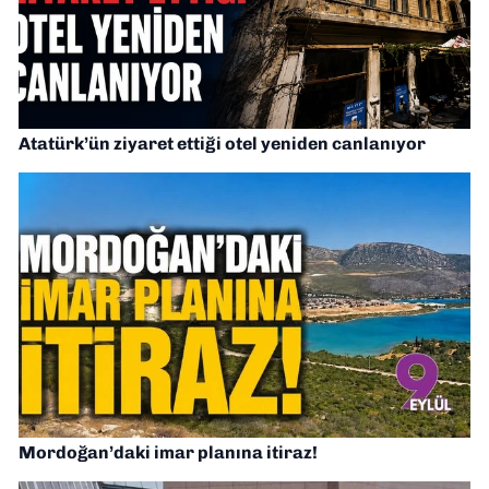
Atatürk’ün ziyaret ettiği otel yeniden canlanıyor
Mordoğan’daki imar planına itiraz!