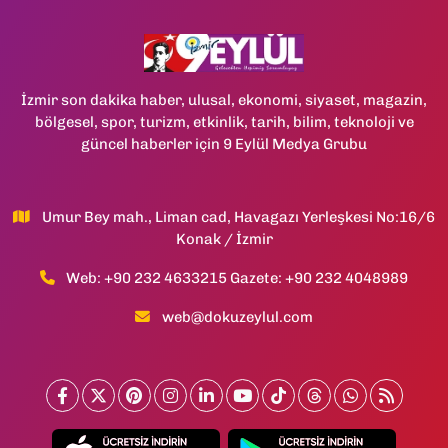
İzmir son dakika haber, ulusal, ekonomi, siyaset, magazin,
bölgesel, spor, turizm, etkinlik, tarih, bilim, teknoloji ve
güncel haberler için 9 Eylül Medya Grubu
Umur Bey mah., Liman cad, Havagazı Yerleşkesi No:16/6
Konak / İzmir
Web: +90 232 4633215 Gazete: +90 232 4048989
web@dokuzeylul.com