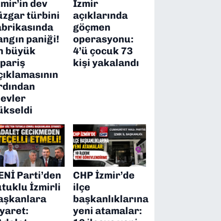
zmir’in dev
İzmir
üzgar türbini
açıklarında
abrikasında
göçmen
angın paniği!
operasyonu:
n büyük
4’ü çocuk 73
ipariş
kişi yakalandı
çıklamasının
rdından
levler
ükseldi
ENİ Parti’den
CHP İzmir’de
utuklu İzmirli
ilçe
aşkanlara
başkanlıklarına
iyaret:
yeni atamalar: