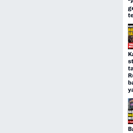
“
g
t
K
s
t
R
b
y
B