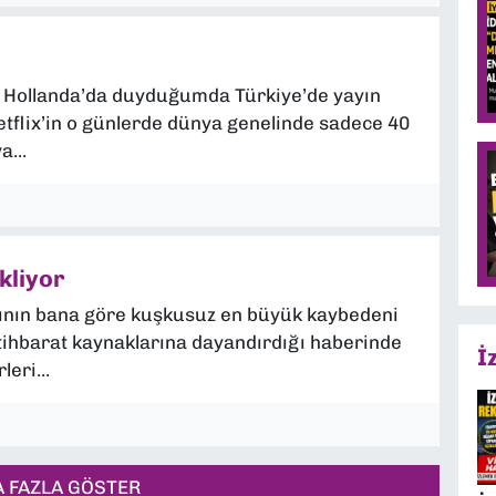
nda Hollanda’da duyduğumda Türkiye’de yayın
etflix’in o günlerde dünya genelinde sadece 40
...
kliyor
sının bana göre kuşkusuz en büyük kaybedeni
stihbarat kaynaklarına dayandırdığı haberinde
İ
eri...
 FAZLA GÖSTER