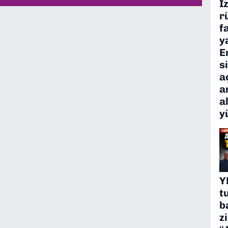
İ
r
f
y
E
s
a
a
a
y
Y
t
b
z