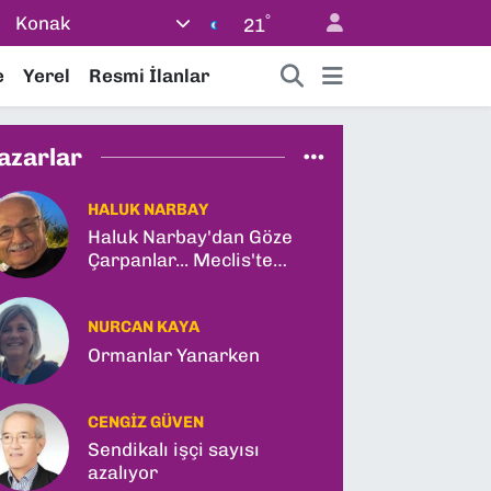
°
Konak
21
e
Yerel
Resmi İlanlar
azarlar
HALUK NARBAY
Haluk Narbay'dan Göze
Çarpanlar... Meclis'te
Tarihi Yasa Teklifi ve
Gabar Rekoru!
NURCAN KAYA
Ormanlar Yanarken
CENGIZ GÜVEN
Sendikalı işçi sayısı
azalıyor