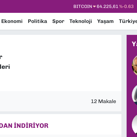
DOLAR
47,6704
%0
EURO
55,0406
%-0.08
Ekonomi
Politika
Spor
Teknoloji
Yaşam
Türkiy
STERLİN
64,2143
%0
GRAM ALTIN
6510.40
%0.45
Y
BİST100
13.799
%70
r
BITCOIN
64.225,61
%-0.63
leri
12 Makale
NDAN İNDİRİYOR