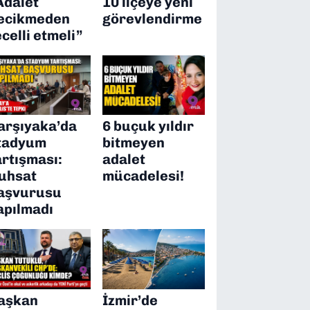
Adalet
10 ilçeye yeni
ecikmeden
görevlendirme
ecelli etmeli”
arşıyaka’da
6 buçuk yıldır
tadyum
bitmeyen
artışması:
adalet
uhsat
mücadelesi!
aşvurusu
apılmadı
aşkan
İzmir’de