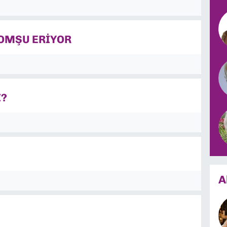
OMŞU ERİYOR
İ?
A