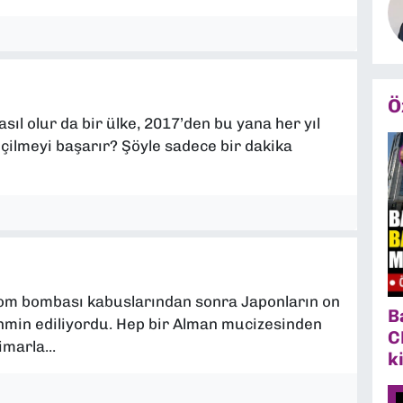
Ö
asıl olur da bir ülke, 2017’den bu yana her yıl
eçilmeyi başarır? Şöyle sadece bir dakika
om bombası kabuslarından sonra Japonların on
B
ahmin ediliyordu. Hep bir Alman mucizesinden
C
marla...
k