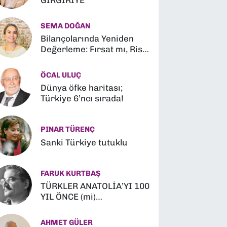
GIRGIRİYE
SEMA DOĞAN
Bilançolarında Yeniden
Değerleme: Fırsat mı, Risk
mi?
ÖCAL ULUÇ
Dünya öfke haritası;
Türkiye 6’ncı sırada!
PINAR TÜRENÇ
Sanki Türkiye tutuklu
FARUK KURTBAŞ
TÜRKLER ANATOLİA’YI 100
YIL ÖNCE (mi)
FETHETMİŞLER (?)
AHMET GÜLER