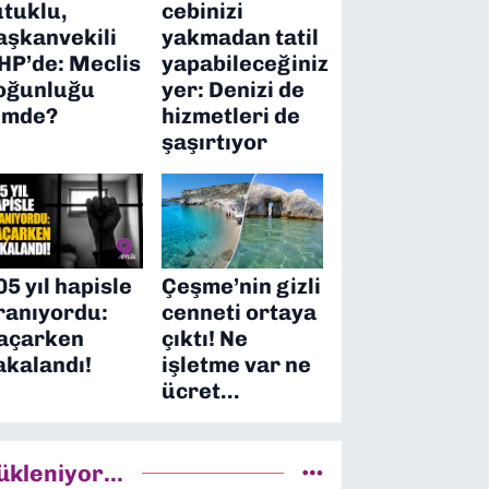
utuklu,
cebinizi
aşkanvekili
yakmadan tatil
HP’de: Meclis
yapabileceğiniz
oğunluğu
yer: Denizi de
imde?
hizmetleri de
şaşırtıyor
05 yıl hapisle
Çeşme’nin gizli
ranıyordu:
cenneti ortaya
açarken
çıktı! Ne
akalandı!
işletme var ne
ücret…
ükleniyor...