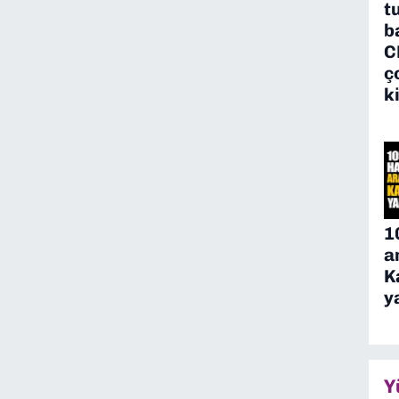
t
b
C
ç
k
1
a
K
y
Y