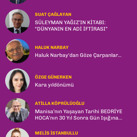
SUAT ÇAĞLAYAN
SÜLEYMAN YAĞIZ’IN KİTABI:
“DÜNYANIN EN ADİ İFTİRASI”
HALUK NARBAY
Haluk Narbay'dan Göze Çarpanlar...
ÖZGE GÜNERKEN
Kara yıldönümü
ATILLA KÖPRÜLÜOĞLU
Manisa’nın Yaşayan Tarihi BEDRİYE
HOCA’nın 30 Yıl Sonra Gün Işığına
Çıkan Son Kitabı; “YİTİRİLMİŞ YILLAR”
MELIS İSTANBULLU