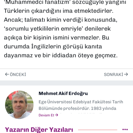
‘Muhammedci fanatizm’ sözcüğüyle yangını
Türklerin çıkardığını ima etmektedirler.
Ancak; talimatı kimin verdiği konusunda,
‘sorumlu yetkililerin emriyle’ denilerek
açıkça bir kişinin ismini vermezler. Bu
durumda İngilizlerin görüşü kanıta
dayanmaz ve bir iddiadan öteye geçmez.
ÖNCEKI
SONRAKI
Mehmet Akif Erdoğru
Ege Üniversitesi Edebiyat Fakültesi Tarih
Bölümünde profesördür. 1983 yılında
Ankara üniversitesi DTCF Tarih
Devam Et
Bölümünden mezun olmuştur. 1989 yılında
aynı bölümde doktorasını tamamlamıştır.
Yazarın Diğer Yazıları