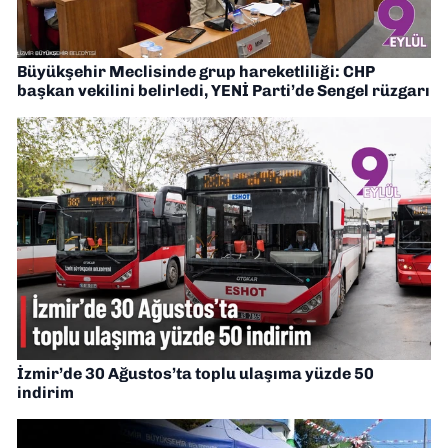
Büyükşehir Meclisinde grup hareketliliği: CHP
başkan vekilini belirledi, YENİ Parti’de Sengel rüzgarı
İzmir’de 30 Ağustos’ta toplu ulaşıma yüzde 50
indirim