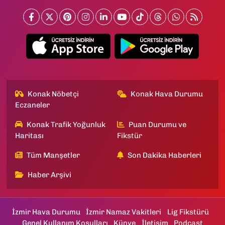
Konak Nöbetçi
Konak Hava Durumu
Eczaneler
Konak Trafik Yoğunluk
Puan Durumu ve
Haritası
Fikstür
Tüm Manşetler
Son Dakika Haberleri
Haber Arşivi
İzmir Hava Durumu
İzmir Namaz Vakitleri
Lig Fikstürü
Genel Kullanım Koşulları
Künye
İletişim
Podcast