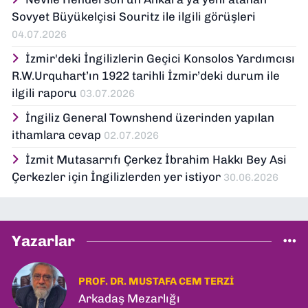
Sovyet Büyükelçisi Souritz ile ilgili görüşleri
04.07.2026
İzmir'deki İngilizlerin Geçici Konsolos Yardımcısı
R.W.Urquhart’ın 1922 tarihli İzmir’deki durum ile
ilgili raporu
03.07.2026
İngiliz General Townshend üzerinden yapılan
ithamlara cevap
02.07.2026
İzmit Mutasarrıfı Çerkez İbrahim Hakkı Bey Asi
Çerkezler için İngilizlerden yer istiyor
30.06.2026
Yazarlar
PROF. DR. MUSTAFA CEM TERZI
Arkadaş Mezarlığı