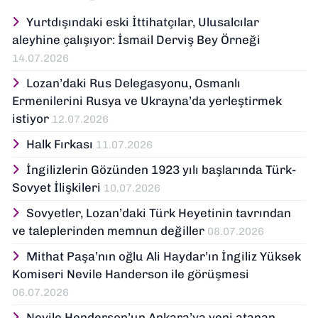
1994 yılında Ege Üniversitesinde doçent ve
2000 yılında da profesör olmuştur. Halen
Yurtdışındaki eski İttihatçılar, Ulusalcılar
aynı bölümde çalışmaktadır. Orta Asya,
aleyhine çalışıyor: İsmail Derviş Bey Örneği
Osmanlı, Türkiye ve Balkanlar tarihi
14.07.2026
üzerine çok sayıda araştırması
yayınlanmıştır.
Lozan’daki Rus Delegasyonu, Osmanlı
Ermenilerini Rusya ve Ukrayna’da yerleştirmek
istiyor
12.07.2026
Halk Fırkası
11.07.2026
İngilizlerin Gözünden 1923 yılı başlarında Türk-
Sovyet İlişkileri
10.07.2026
Sovyetler, Lozan’daki Türk Heyetinin tavrından
ve taleplerinden memnun değiller
08.07.2026
Mithat Paşa’nın oğlu Ali Haydar’ın İngiliz Yüksek
Komiseri Nevile Handerson ile görüşmesi
06.07.2026
Nevile Henderson’un Ankara’ya yeni atanan