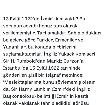
SAĞLIK
13 Eylül 1922’de İzmir’i kim yaktı? Bu
SPOR
sorunun cevabı henüz tam olarak
TEKNOLOJİ
verilememiştir. Tartışmalıdır. Sahip oldukları
belgelere göre Türkler, Ermeniler ve
YAŞAM
Yunanlılar, bu konuda birbirlerini
suçlamaktadırlar. İngiliz Yüksek Komiseri
YEREL YÖNETİMLER
Sir H. Rumbold’dan Markiz Curzon’a
İstanbul’da 15 Eylül 1922 tarihinde
gönderilen gizli bir telgraf metninde:
‘Meslektaşlarıma bunu söylememiş olsam
da, Sir Harry Lamb'ın (İzmir’deki İngiliz
Başkonsolosu) belirttiği İzmir'in kasıtlı
olarak yakılarak tahrip edildiği görüşü