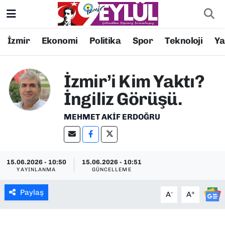
Resmi İlanlar
Konak Nöbetçi Eczaneler
İzmir
Ekonomi
Politika
Spor
Teknoloji
Y
BİLİM
Konak Hava Durumu
İzmir’i Kim Yaktı?
DÜNYA
Konak Trafik Yoğunluk Haritası
İngiliz Görüşü.
EĞİTİM
Süper Lig Puan Durumu ve Fikstür
MEHMET AKIF ERDOĞRU
EKONOMİ
Tüm Manşetler
15.06.2026 - 10:50
15.06.2026 - 10:51
KÜLTÜR SANAT
Son Dakika Haberleri
YAYINLANMA
GÜNCELLEME
MAGAZİN
Haber Arşivi
Paylaş
-
+
A
A
POLİTİKA