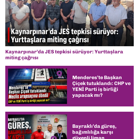
Kaynarpınar’da JES tepkisi sürüyor: Yurttaşlara
miting çağrısı
Menderes’te Başkan
Çiçek tutuklandı: CHP ve
YENİ Parti iş birliği
yapacak mı?
Bayraklı’da güreş,
bağımlılığa karşı
güvenli liman